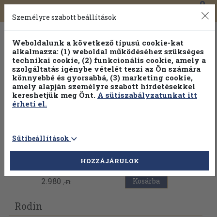
0
Toggle
Főmenü
Könyveink
navigation
Személyre szabott beállítások
Weboldalunk a következő típusú cookie-kat
alkalmazza: (1) weboldal működéséhez szükséges
technikai cookie, (2) funkcionális cookie, amely a
szolgáltatás igénybe vételét teszi az Ön számára
könnyebbé és gyorsabbá, (3) marketing cookie,
Válogasson több mint 30 000 kötet közül
amely alapján személyre szabott hirdetésekkel
Hobbi témakörökben
20% kedvezménnyel!
kereshetjük meg Önt.
A sütiszabályzatunkat itt
érheti el.
Sütibeállítások
Vissza az előző oldalra
HOZZÁJÁRULOK
2.980
Kosárba
,-Ft
Rodin