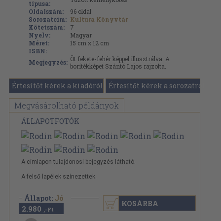
típusa:
Oldalszám:
96
oldal
Sorozatcím:
Kultura Könyvtár
Kötetszám:
7
Nyelv:
Magyar
Méret:
15 cm x 12 cm
ISBN:
Öt fekete-fehér képpel illusztrálva. A
Megjegyzés:
borítékképet Szántó Lajos rajzolta.
Értesítőt kérek a kiadóról
Értesítőt kérek a sorozatról
Megvásárolható példányok
ÁLLAPOTFOTÓK
A címlapon tulajdonosi bejegyzés látható.
A felső lapélek színezettek.
Állapot:
Jó
KOSÁRBA
2.980
,-Ft