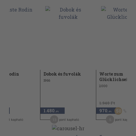
te Rodin
Dobok és fuvolák
Worte zum
Glücklichsein
1966
2000
1.940 Ft
1.480
970
50
,-Ft
,-Ft
,-Ft
8
13
5
pont kapható
pont kapható
pont kapható