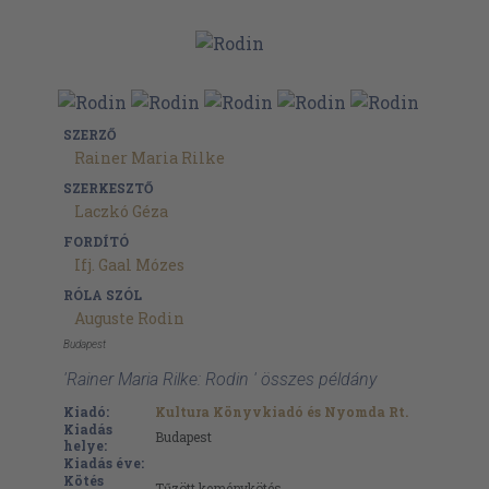
SZERZŐ
Rainer Maria Rilke
SZERKESZTŐ
Laczkó Géza
FORDÍTÓ
Ifj. Gaal Mózes
RÓLA SZÓL
Auguste Rodin
Budapest
'Rainer Maria Rilke: Rodin ' összes példány
Kiadó:
Kultura Könyvkiadó és Nyomda Rt.
Kiadás
Budapest
helye:
Kiadás éve:
Kötés
Tűzött keménykötés