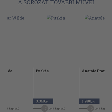
A SOROZAT TOVÁBBI MŰVEI
 Wilde
Puskin
Anatole France
3.340
1.980
-Ft
,-Ft
,-Ft
8
17
10
pont kapható
pont kapható
pont kapható