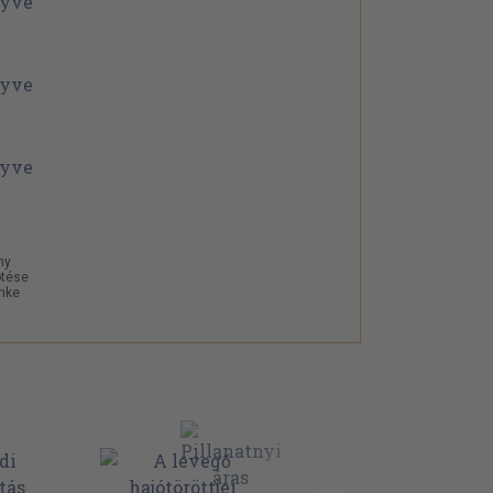
ny
ötése
ímke