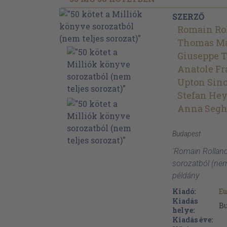
SZERZŐ
Romain Ro
Thomas M
Giuseppe 
Anatole Fr
Upton Sinc
Stefan He
Anna Segh
Budapest
'Romain Rolland:
sorozatból (nem
példány
Kiadó:
E
Kiadás
B
helye:
Kiadás éve: