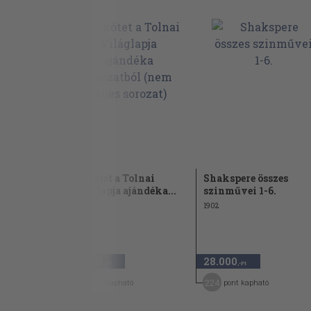
szes
"35 kötet a Tolnai
Shakspere összes
6.
Világlapja ajándéka...
szinművei 1-6.
1902
72.000
28.000
,-Ft
,-Ft
360
224
pont kapható
pont kapható