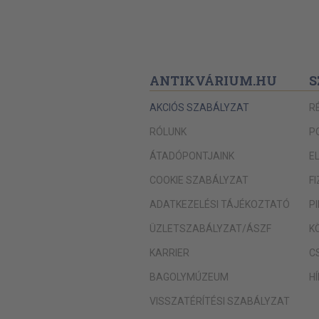
ANTIKVÁRIUM.HU
S
AKCIÓS SZABÁLYZAT
R
RÓLUNK
P
ÁTADÓPONTJAINK
E
COOKIE SZABÁLYZAT
F
ADATKEZELÉSI TÁJÉKOZTATÓ
P
ÜZLETSZABÁLYZAT/ÁSZF
K
KARRIER
C
BAGOLYMÚZEUM
H
VISSZATÉRÍTÉSI SZABÁLYZAT