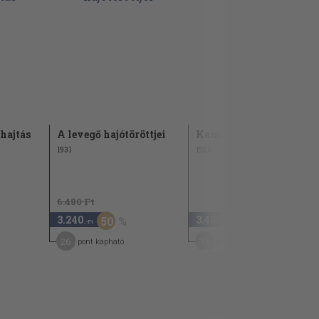
hajtás
A levegő hajótöröttjei
Kamilla
1931
1926
6.480 Ft
3.240
3.480
50
,-Ft
,-Ft
26
17
pont kapható
pont kapható