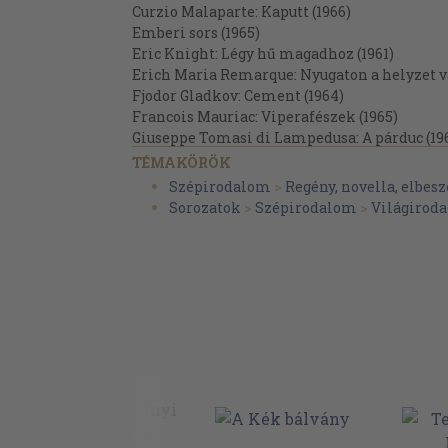
Curzio Malaparte: Kaputt (1966)
Emberi sors (1965)
Eric Knight: Légy hű magadhoz (1961)
Erich Maria Remarque: Nyugaton a helyzet vá
Fjodor Gladkov: Cement (1964)
Francois Mauriac: Viperafészek (1965)
Giuseppe Tomasi di Lampedusa: A párduc (19
Graham Greene: A csendes amerikai/Havann
TÉMAKÖRÖK
H. E. Bates: Jó széllel francia partra/A jacara
Szépirodalom
>
Regény, novella, elbesz
Heinrich Böll: Biliárd fél tízkor (1964)
Sorozatok
>
Szépirodalom
>
Világirod
Heinrich Mann: Az alattvaló (1962)
Igor Newely: Egy boldog élet (1962)
Ilf - Petrov: Tizenkét szék (1963)
Ivan Olbracht: Anna/Átok völgye/Vándorcirku
Ivo Andric: A Kisasszony/Nyuszka (1963)
Jerzy Andrzejewski: Hamu és gyémánt (1965
Jorge Amado: Zsubibá (1964)
Karel Capek: Elbeszélések (1965)
Kazakevics: Csillag (1965)
Kuprin: A boszorkány (1962)
Lewis Grassic Gibbon: Skócia lánya I-II. (1964)