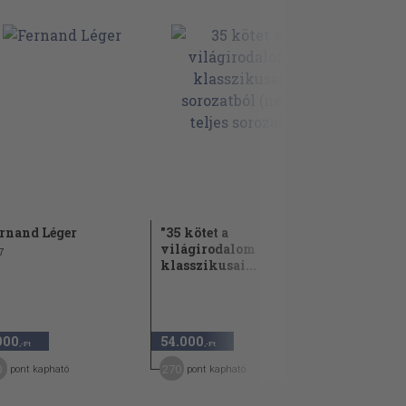
rnand Léger
"35 kötet a
"15 kötet 
világirodalom
emberek s
7
klasszikusai...
(nem...
900
54.000
7.800
,-Ft
,-Ft
,-Ft
0
270
39
pont kapható
pont kapható
pont kap