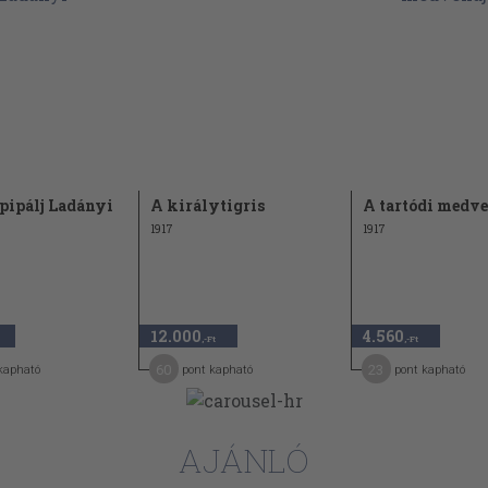
63)
(1966)
)
n egyetemeim (1965)
 (1965)
 pipálj Ladányi
A királytigris
A tartódi medve
1917
1917
1)
12.000
4.560
,-Ft
,-Ft
60
23
kapható
pont kapható
pont kapható
 (1964)
AJÁNLÓ