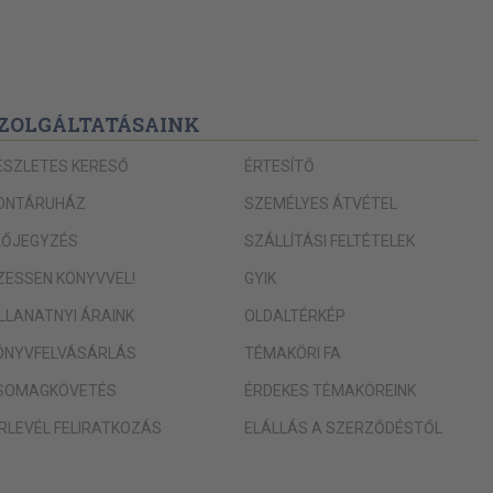
ZOLGÁLTATÁSAINK
ÉSZLETES KERESŐ
ÉRTESÍTŐ
ONTÁRUHÁZ
SZEMÉLYES ÁTVÉTEL
LŐJEGYZÉS
SZÁLLÍTÁSI FELTÉTELEK
IZESSEN KÖNYVVEL!
GYIK
ILLANATNYI ÁRAINK
OLDALTÉRKÉP
ÖNYVFELVÁSÁRLÁS
TÉMAKÖRI FA
SOMAGKÖVETÉS
ÉRDEKES TÉMAKÖREINK
ÍRLEVÉL FELIRATKOZÁS
ELÁLLÁS A SZERZŐDÉSTŐL