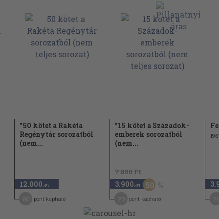
"50 kötet a Rakéta
"15 kötet a Századok-
Fe
Regénytár sorozatból
emberek sorozatból
196
(nem...
(nem...
7.800 Ft
12.000
3.900
3.
50
,-Ft
,-Ft
60
20
2
pont kapható
pont kapható