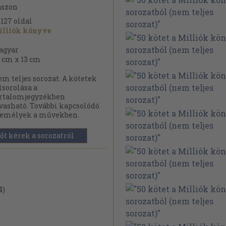
ászon
.127
oldal
illiók könyve
agyar
 cm x 13 cm
m teljes sorozat. A kötetek
lsorolása a
artalomjegyzékben
vasható. További kapcsolódó
zemélyek a művekben.
őt kérek a sorozatról
4)