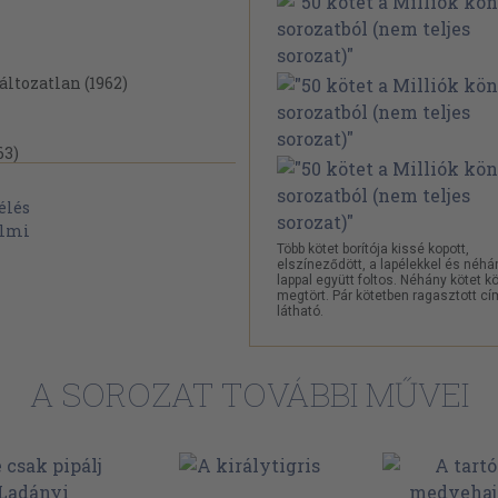
ltozatlan (1962)
63)
ai emberünk (1965)
nda-fa (1965)
élés
almi
Több kötet borítója kissé kopott,
elszíneződött, a lapélekkel és néhá
lappal együtt foltos. Néhány kötet k
megtört. Pár kötetben ragasztott c
látható.
sz (1963)
)
A SOROZAT TOVÁBBI MŰVEI