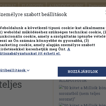
TÁRUHÁZ
ELŐJEGYZÉS
AJÁNDÉKUTALVÁNY
Partnerün
SZÁLLÍTÁS
SEGÍTSÉG
Személyre szabott beállítások
1.
Részletes kereső
Témaköri fa
eboldalunk a következő típusú cookie-kat alkalmazza:
1) weboldal működéséhez szükséges technikai cookie, (2
KIADV
unkcionális cookie, amely a szolgáltatás igénybe vételé
LEGNA
eszi az Ön számára könnyebbé és gyorsabbá, (3)
arketing cookie, amely alapján személyre szabott
PILLANATNYI ÁRAINK
FENNTARTHATÓ OLVASMÁN
irdetésekkel kereshetjük meg Önt.
A
ütiszabályzatunkat itt érheti el.
iók könyve
ütibeállítások
Megvásárolható 
HOZZÁJÁRULOK
teljes
ÁLLAPOTFOTÓK