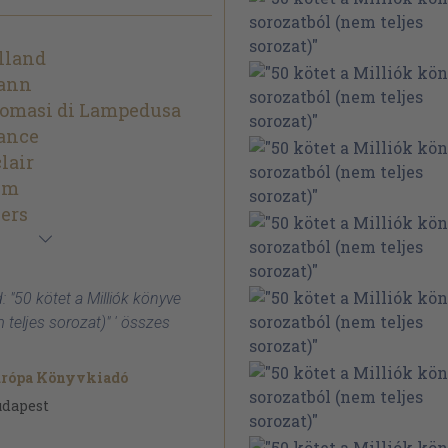
lland
ann
Tomasi di Lampedusa
ance
lair
ym
ers
 "50 kötet a Milliók könyve
 teljes sorozat)" ' összes
urópa Könyvkiadó
udapest