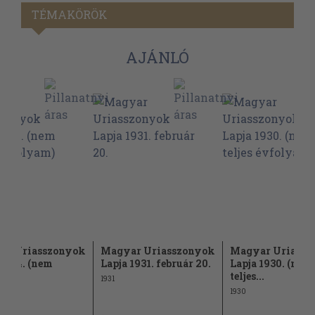
TÉMAKÖRÖK
AJÁNLÓ
ar Uriasszonyok
Magyar Uriasszonyok
Magyar Uriassz
 1934. (nem
Lapja 1931. február 20.
Lapja 1930. (nem
..
teljes...
1931
1930