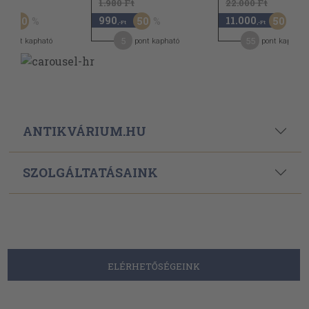
 Ft
1.980 Ft
22.000 Ft
990
11.000
50
50
50
,-Ft
,-Ft
,-Ft
5
5
55
pont kapható
pont kapható
pont kapható
ANTIKVÁRIUM.HU
SZOLGÁLTATÁSAINK
ELÉRHETŐSÉGEINK