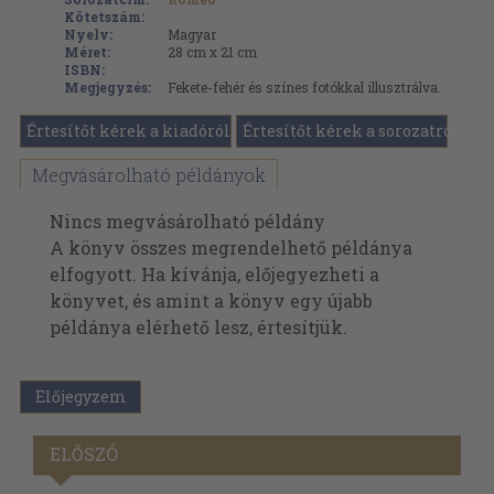
Kötetszám:
Nyelv:
Magyar
Méret:
28 cm x 21 cm
ISBN:
Megjegyzés:
Fekete-fehér és színes fotókkal illusztrálva.
Értesítőt kérek a kiadóról
Értesítőt kérek a sorozatról
Megvásárolható példányok
Nincs megvásárolható példány
A könyv összes megrendelhető példánya
elfogyott. Ha kívánja, előjegyezheti a
könyvet, és amint a könyv egy újabb
példánya elérhető lesz, értesítjük.
Előjegyzem
ELŐSZÓ