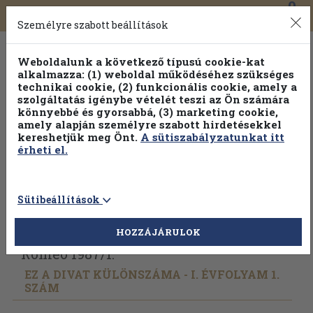
0
Toggle
Főmenü
Könyveink
navigation
Személyre szabott beállítások
Weboldalunk a következő típusú cookie-kat
alkalmazza: (1) weboldal működéséhez szükséges
technikai cookie, (2) funkcionális cookie, amely a
szolgáltatás igénybe vételét teszi az Ön számára
könnyebbé és gyorsabbá, (3) marketing cookie,
Válogasson több mint 30 000 kötet közül
amely alapján személyre szabott hirdetésekkel
Hobbi témakörökben
20% kedvezménnyel!
kereshetjük meg Önt.
A sütiszabályzatunkat itt
érheti el.
Sütibeállítások
Vissza az előző oldalra
Válasszon példányt
HOZZÁJÁRULOK
Rómeó 1987/
1.
EZ A DIVAT KÜLÖNSZÁMA - I. ÉVFOLYAM 1.
SZÁM