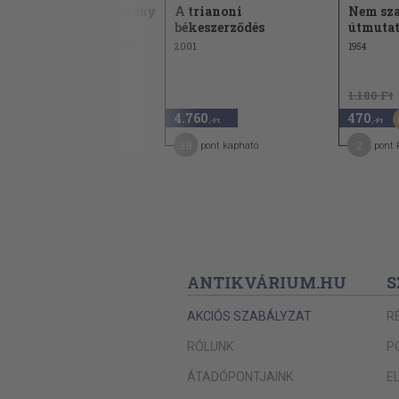
Szemelvénygyűjtemény
A trianoni
Nem sza
a magyar
békeszerződés
útmuta
munkásmozgalom...
2001
1954
1980
960 Ft
1.180 Ft
380
4.760
470
60
,-Ft
,-Ft
,-Ft
3
38
2
pont kapható
pont kapható
pont 
ANTIKVÁRIUM.HU
S
AKCIÓS SZABÁLYZAT
R
RÓLUNK
P
ÁTADÓPONTJAINK
E