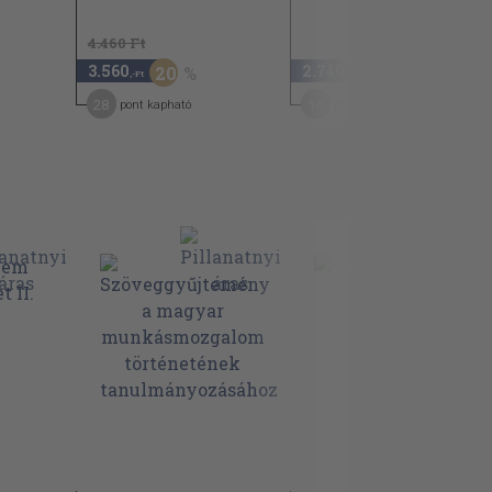
4.460 Ft
3.560
2.740
20
,-Ft
,-Ft
28
14
pont kapható
pont kapható