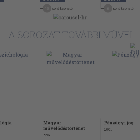
303
 átrétegződése
15
6
pont kapható
pont kapható
318
amosítása
333
A SOROZAT TOVÁBBI MŰVEI
336
344
357
374
383
397
400
423
454
466
lógia
Magyar
Pénzügyi jog
yek
művelődéstörténet
2001
494
1998