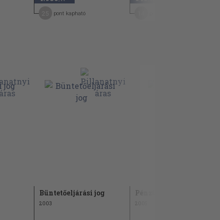
25
14
pont kapható
pont kapható
Büntetőeljárási jog
Pénzügyi jog
2003
2005