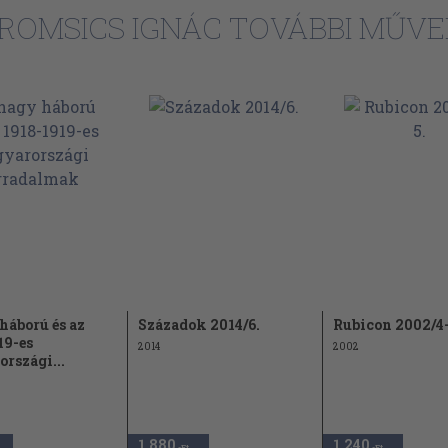
130
ROMSICS IGNÁC TOVÁBBI MŰVE
139
149
152
172
186
yek
204
220
233
250
háború és az
Századok 2014/6.
269
Rubicon 2002/4-
19-es
2014
2002
282
rszági...
286
295
1.880
1.240
,-Ft
,-Ft