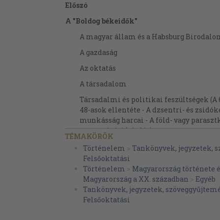
Előszó
A "Boldog békeidők"
A magyar állam és a Habsburg Birodal
A gazdaság
Az oktatás
A társadalom
Társadalmi és politikai feszültségek (A 
48-asok ellentéte - A dzsentri- és zsidók
munkásság harcai - A föld- vagy parasztk
nemzetiségi kérdés)
TÉMAKÖRÖK
Kultúra és művelődés
Történelem
>
Tankönyvek, jegyzetek, 
Felsőoktatási
Háború, forradalmak, ellenforradom - Tria
Történelem
>
Magyarország története 
Az első világháború
Magyarország a XX. században
>
Egyéb
Tankönyvek, jegyzetek, szöveggyűjtem
A polgári demokratikus forradalom
Felsőoktatási
A Tanácsköztársaság