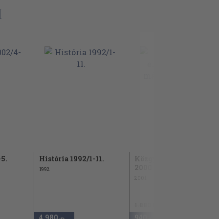
I
5.
História 1992/1-11.
Közgyűlési előadások
2000 május I. (töredék)
1992
2001
1.880 Ft
4.980
940
50
,-Ft
,-Ft