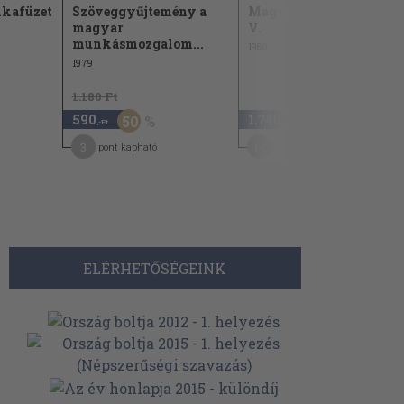
kafüzet
Szöveggyűjtemény a
Magyarország története
magyar
V.
munkásmozgalom...
1980
1979
1.180 Ft
590
1.740
50
,-Ft
,-Ft
3
14
pont kapható
pont kapható
ELÉRHETŐSÉGEINK