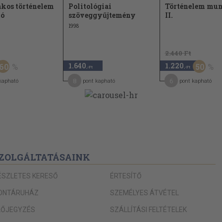
kos történelem
Politológiai
Történelem mun
tó
szöveggyűjtemény
II.
1998
2.440 Ft
1.640
1.220
60
50
,-Ft
,-Ft
8
6
kapható
pont kapható
pont kapható
ZOLGÁLTATÁSAINK
ÉSZLETES KERESŐ
ÉRTESÍTŐ
ONTÁRUHÁZ
SZEMÉLYES ÁTVÉTEL
LŐJEGYZÉS
SZÁLLÍTÁSI FELTÉTELEK