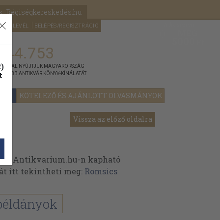
k: Régiségkereskedés.hu
A kosaram
HÍRLEVÉL
BELÉPÉS/REGISZTRÁCIÓ
MÉG
0
5000
Ft
144.753
)
ÁNNYAL NYÚJTJUK MAGYARORSZÁG
t
GYOBB ANTIKVÁR KÖNYV-KÍNÁLATÁT
YOK
KÖTELEZŐ ÉS AJÁNLOTT OLVASMÁNYOK
Vissza az előző oldalra
 az Antikvarium.hu-n kapható
át itt tekintheti meg:
Romsics
példányok