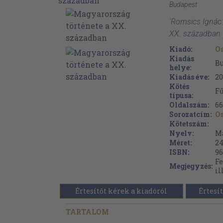
Budapest
'Romsics Ignác:
XX. században 
Kiadó:
Os
Kiadás
B
helye:
Kiadás éve:
20
Kötés
Fű
típusa:
Oldalszám:
66
Sorozatcím:
O
Kötetszám:
Nyelv:
M
Méret:
24
ISBN:
96
Fe
Megjegyzés:
il
Értesítőt kérek a kiadóról
Értesít
TARTALOM