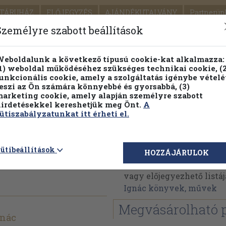
TÁRUHÁZ
ELŐJEGYZÉS
AJÁNDÉKUTALVÁNY
Partnerün
SZÁLLÍTÁS
SEGÍTSÉG
Személyre szabott beállítások
1.
Részletes kereső
Témaköri fa
eboldalunk a következő típusú cookie-kat alkalmazza:
1) weboldal működéséhez szükséges technikai cookie, (2
KIADV
unkcionális cookie, amely a szolgáltatás igénybe vételé
LEGNA
eszi az Ön számára könnyebbé és gyorsabbá, (3)
arketing cookie, amely alapján személyre szabott
PILLANATNYI ÁRAINK
FENNTARTHATÓ OLVASMÁN
irdetésekkel kereshetjük meg Önt.
A
ütiszabályzatunkat itt érheti el.
rténete a
Romsics Ignác
ütibeállítások
HOZZÁJÁRULOK
Romsics Ignác műveinek
vagy előjegyezhető listáj
Ignác könyvek, művek
Megvásárolható 
gnác