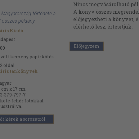
Nincs megvásárolható pé
A könyv összes megrendelh
 Magyarország története a
előjegyezheti a könyvet, 
' összes példány
elérhető lesz, értesítjük.
iris Kiadó
udapest
Előjegyzem
00
zött kemény papírkötés
2
oldal
siris tankönyvek
agyar
 cm x 17 cm
3-379-797-7
kete-fehér fotókkal
lusztrálva.
őt kérek a sorozatról