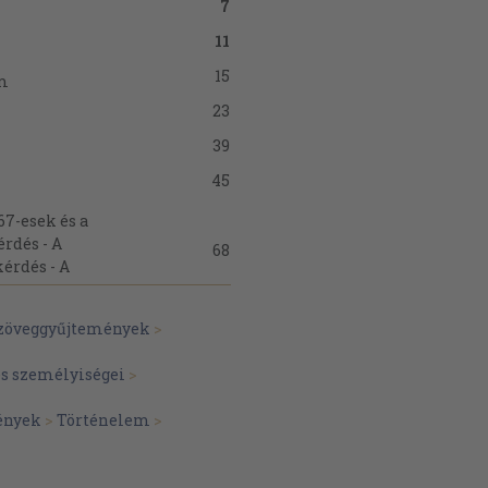
7
11
15
om
23
39
45
67-esek és a
érdés - A
68
érdés - A
86
szöveggyűjtemények
>
99
non
és személyiségei
>
102
ények
>
Történelem
>
110
121