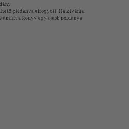
ldány
ető példánya elfogyott. Ha kívánja,
és amint a könyv egy újabb példánya