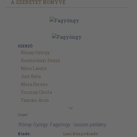
A SZERETET KÖNYVE
SZERZŐ
Rónay György
Kosztolányi Dezső
Mécs László
Just Béla
Móra Ferenc
Tormay Cécile
Tamási Áron
Szeged
'Rónay György: Fagyöngy ' összes példány
Kiadó:
Lazi Könyvkiadó