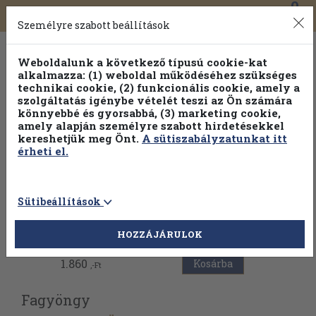
0
Toggle
Főmenü
Könyveink
navigation
Személyre szabott beállítások
Weboldalunk a következő típusú cookie-kat
alkalmazza: (1) weboldal működéséhez szükséges
technikai cookie, (2) funkcionális cookie, amely a
szolgáltatás igénybe vételét teszi az Ön számára
könnyebbé és gyorsabbá, (3) marketing cookie,
Válogasson több mint 30 000 kötet közül
amely alapján személyre szabott hirdetésekkel
Hobbi témakörökben
20% kedvezménnyel!
kereshetjük meg Önt.
A sütiszabályzatunkat itt
érheti el.
Sütibeállítások
Vissza az előző oldalra
HOZZÁJÁRULOK
1.860
Kosárba
,-Ft
Fagyöngy