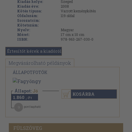
Kiadás helye:
Szeged
Kiadás éve:
2008
Kötés típusa:
Varrott keménykötés
Oldalszám:
119
oldal
Sorozatcím:
Kötetszám:
Nyelv:
Magyar
Méret:
17 cm x 10 cm
ISBN:
978-963-267-030-0
Értesítőt kérek a kiadóról
Megvásárolható példányok
ÁLLAPOTFOTÓK
Állapot:
Jó
KOSÁRBA
1.860
,-Ft
9
pont kapható
FÜLSZÖVEG