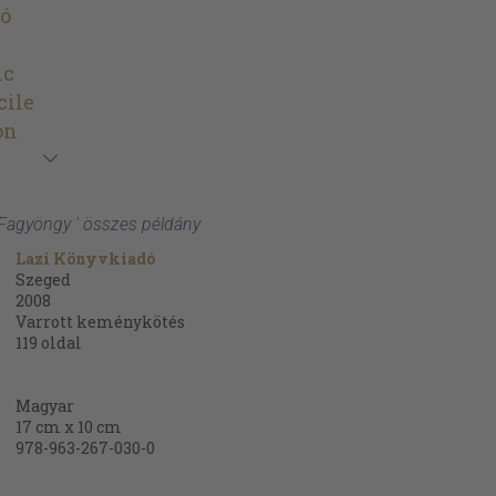
ló
nc
cile
on
 Fagyöngy ' összes példány
Lazi Könyvkiadó
Szeged
2008
Varrott keménykötés
119
oldal
Magyar
17 cm x 10 cm
978-963-267-030-0