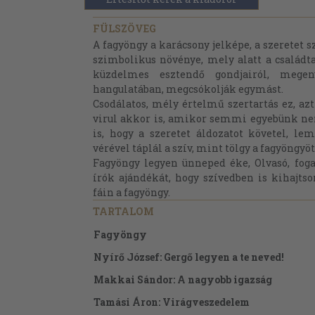
FÜLSZÖVEG
A fagyöngy a karácsony jelképe, a szeretet s
szimbolikus növénye, mely alatt a családt
küzdelmes esztendő gondjairól, mege
hangulatában, megcsókolják egymást.
Csodálatos, mély értelmű szertartás ez, azt 
virul akkor is, amikor semmi egyebünk ne
is, hogy a szeretet áldozatot követel, le
vérével táplál a szív, mint tölgy a fagyöngyöt
Fagyöngy legyen ünneped éke, Olvasó, fog
írók ajándékát, hogy szívedben is kihajtso
fáin a fagyöngy.
TARTALOM
Fagyöngy
Nyírő József: Gergő legyen a te neved!
Makkai Sándor: A nagyobb igazság
Tamási Áron: Virágveszedelem