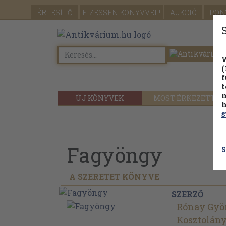
ÉRTESÍTŐ
FIZESSEN
KÖNYVVEL!
AUKCIÓ
PON
W
(
f
t
m
ÚJ KÖNYVEK
MOST ÉRKEZETT
h
s
Fagyöngy
S
A SZERETET KÖNYVE
SZERZŐ
Rónay Gyö
Kosztolány