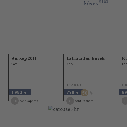
Körkép 2011
Láthatatlan kövek
Kö
2011
2004
20
1.540 Ft
1.
1.980
770
99
50
,-Ft
,-Ft
10
6
1
pont kapható
pont kapható