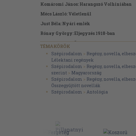
Komáromi János: Harangszó Volhiniában
Mécs László: Véletlenül
Just Béla: Nyári emlék
Rónay György: Eljegyzés 1918-ban
Tormay Cécile: Ő volt
TÉMAKÖRÖK
Kosztolányi Dezső: Szeretet
Szépirodalom
>
Regény, novella, elbesz
Lélektani regények
Márai Sándor: Ólomöntés
Szépirodalom
>
Regény, novella, elbesz
Móra Ferenc: Szánkóút
szerint
>
Magyarország
Szépirodalom
>
Regény, novella, elbesz
Összegyűjtött novellák
Szépirodalom
>
Antológia