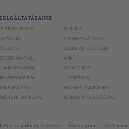
ZOLGÁLTATÁSAINK
ÉSZLETES KERESŐ
ÉRTESÍTŐ
ONTÁRUHÁZ
SZEMÉLYES ÁTVÉTEL
LŐJEGYZÉS
SZÁLLÍTÁSI FELTÉTELEK
IZESSEN KÖNYVVEL!
GYIK
ILLANATNYI ÁRAINK
OLDALTÉRKÉP
ÖNYVFELVÁSÁRLÁS
TÉMAKÖRI FA
SOMAGKÖVETÉS
ÉRDEKES TÉMAKÖREINK
ÍRLEVÉL FELIRATKOZÁS
ELÁLLÁS A SZERZŐDÉSTŐL