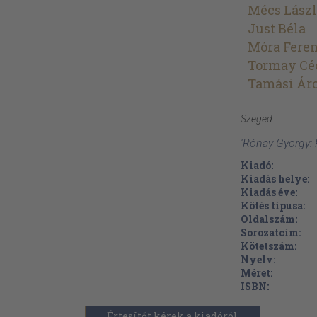
Mécs Lász
Just Béla
Móra Fere
Tormay Cé
Tamási Ár
Szeged
'Rónay György:
Kiadó:
Kiadás helye:
Kiadás éve:
Kötés típusa:
Oldalszám:
Sorozatcím:
Kötetszám:
Nyelv:
Méret:
ISBN:
Értesítőt kérek a kiadóról