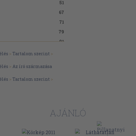
51
67
71
79
91
101
élés
>
Tartalom szerint
>
105
élés
>
Az író származása
113
élés
>
Tartalom szerint
>
AJÁNLÓ