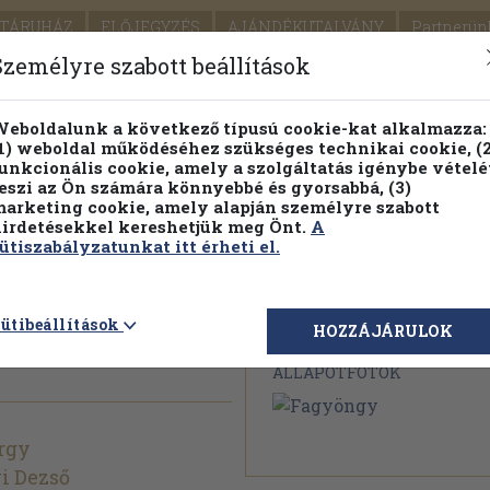
TÁRUHÁZ
ELŐJEGYZÉS
AJÁNDÉKUTALVÁNY
Partnerün
SZÁLLÍTÁS
SEGÍTSÉG
Személyre szabott beállítások
1.
Részletes kereső
Témaköri fa
eboldalunk a következő típusú cookie-kat alkalmazza:
1) weboldal működéséhez szükséges technikai cookie, (2
KIADV
unkcionális cookie, amely a szolgáltatás igénybe vételé
LEGNA
eszi az Ön számára könnyebbé és gyorsabbá, (3)
arketing cookie, amely alapján személyre szabott
PILLANATNYI ÁRAINK
FENNTARTHATÓ OLVASMÁN
irdetésekkel kereshetjük meg Önt.
A
ütiszabályzatunkat itt érheti el.
ütibeállítások
Megvásárolható 
HOZZÁJÁRULOK
ÁLLAPOTFOTÓK
rgy
i Dezső