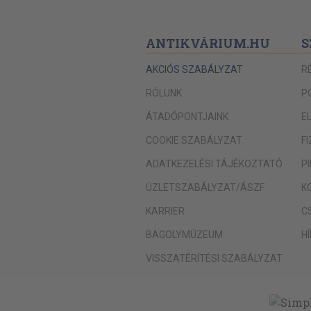
ANTIKVÁRIUM.HU
S
AKCIÓS SZABÁLYZAT
R
RÓLUNK
P
ÁTADÓPONTJAINK
E
COOKIE SZABÁLYZAT
F
ADATKEZELÉSI TÁJÉKOZTATÓ
P
ÜZLETSZABÁLYZAT/ÁSZF
K
KARRIER
C
BAGOLYMÚZEUM
H
VISSZATÉRÍTÉSI SZABÁLYZAT