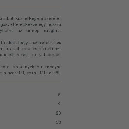
zimbolikus jelképe, a szeretet
agok, elfeledkezve egy hosszú
nyhülve az ünnep meghitt
hirdeti, hogy a szeretet él és
m maradt már, és hirdeti azt
mondást; virág, melyet önnön
.
add e kis könyvben a magyar
n a szeretet, mint téli erdők
5
9
23
33