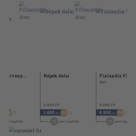
zivárvány...
Népek dalai
Finlandia VI.
1967
Ft
2.960 Ft
9.800 Ft
1.480
4.900
50
50
50
,-Ft
,-Ft
,-Ft
8
12
25
pont kapható
pont kapható
pont kapható