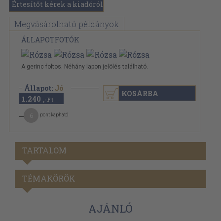
Értesítőt kérek a kiadóról
Megvásárolható példányok
ÁLLAPOTFOTÓK
A gerinc foltos. Néhány lapon jelölés található.
Állapot:
Jó
KOSÁRBA
1.240
,-Ft
6
pont kapható
TARTALOM
TÉMAKÖRÖK
AJÁNLÓ