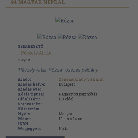
94 MAGYAR NÉPDAL
SZERKESZTŐ
Péczely Attila
Budapest
'Péczely Attila: Rózsa ' összes példány
Kiadó:
Zeneműkiadó Vállalat
Kiadás helye:
Budapest
Kiadás éve:
Kötés típusa:
Ragasztott papírkötés
Oldalszám:
113
oldal
Sorozatcím:
Kötetszám:
Nyelv:
Magyar
Méret:
10 cm x 14 cm
ISBN:
Megjegyzés:
Kotta.