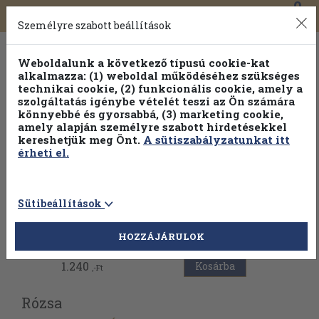
0
Toggle
Főmenü
Könyveink
navigation
Személyre szabott beállítások
Weboldalunk a következő típusú cookie-kat
alkalmazza: (1) weboldal működéséhez szükséges
technikai cookie, (2) funkcionális cookie, amely a
szolgáltatás igénybe vételét teszi az Ön számára
könnyebbé és gyorsabbá, (3) marketing cookie,
amely alapján személyre szabott hirdetésekkel
kereshetjük meg Önt.
A sütiszabályzatunkat itt
érheti el.
Sütibeállítások
Vissza az előző oldalra
HOZZÁJÁRULOK
1.240
Kosárba
,-Ft
Rózsa