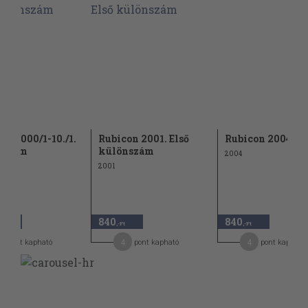
on 2000/1-10./1.
Rubicon 2001. Első
Rubicon 2004/2.
nszám
különszám
2004
2001
840
840
,-Ft
,-Ft
,-Ft
0
4
4
pont kapható
pont kapható
pont kapható