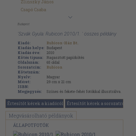
Zlinszky János
Csapó Csaba
Budapest
'Szvák Gyula: Rubicon 2010/1. ' összes példány
Kiadó:
Rubicon-Ház Bt.
Kiadás helye:
Budapest
Kiadás éve:
2010
Kötés típusa:
Ragasztott papírkötés
Oldalszám:
65
oldal
Sorozatcím:
Rubicon
Kötetszám:
Nyelv:
Magyar
Méret:
29 cm x 21 cm
ISBN:
Megjegyzés:
Színes és fekete-fehér fotókkal illusztrálva.
Értesítőt kérek a kiadóról
Értesítőt kérek a sorozatról
Megvásárolható példányok
ÁLLAPOTFOTÓK