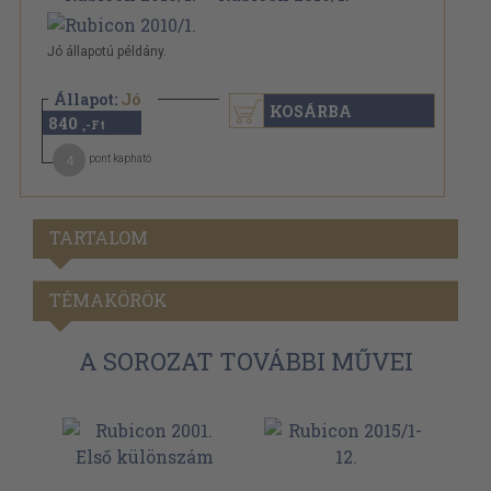
Jó állapotú példány.
Állapot:
Jó
KOSÁRBA
840
,-Ft
4
pont kapható
TARTALOM
TÉMAKÖRÖK
A SOROZAT TOVÁBBI MŰVEI