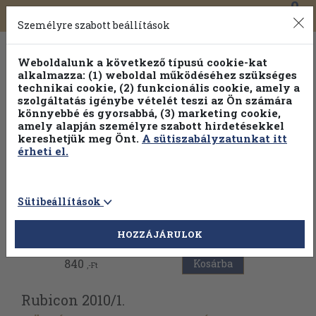
0
Toggle
Főmenü
Könyveink
navigation
Személyre szabott beállítások
Weboldalunk a következő típusú cookie-kat
alkalmazza: (1) weboldal működéséhez szükséges
technikai cookie, (2) funkcionális cookie, amely a
szolgáltatás igénybe vételét teszi az Ön számára
könnyebbé és gyorsabbá, (3) marketing cookie,
amely alapján személyre szabott hirdetésekkel
kereshetjük meg Önt.
A sütiszabályzatunkat itt
érheti el.
Sütibeállítások
Vissza az előző oldalra
HOZZÁJÁRULOK
840
Kosárba
,-Ft
Rubicon 2010/
1.