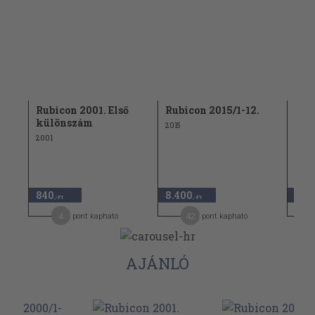
.
Rubicon 2001. Első
Rubicon 2015/1-12.
Rub
különszám
2015
1998
2001
840
8.400
7.5
,-Ft
,-Ft
4
42
pont kapható
pont kapható
AJÁNLÓ