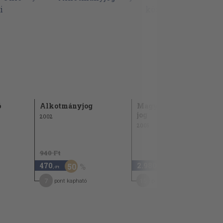
ó
Alkotmányjog
Magyar közigazgatási
jog
2002
2005
940 Ft
470
2.980
50
,-Ft
,-Ft
7
15
pont kapható
pont kapható