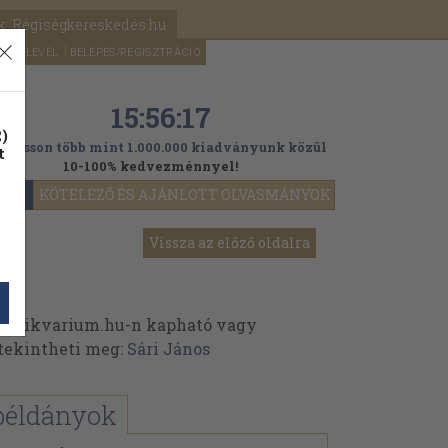
k: Régiségkereskedés.hu
A kosaram
HÍRLEVÉL
BELÉPÉS/REGISZTRÁCIÓ
MÉG
0
5000
Ft
15:56:16
)
ogasson több mint 1.000.000 kiadványunk közül
t
10-100% kedvezménnyel!
YOK
KÖTELEZŐ ÉS AJÁNLOTT OLVASMÁNYOK
Vissza az előző oldalra
 Antikvarium.hu-n kapható vagy
t tekintheti meg:
Sári János
példányok