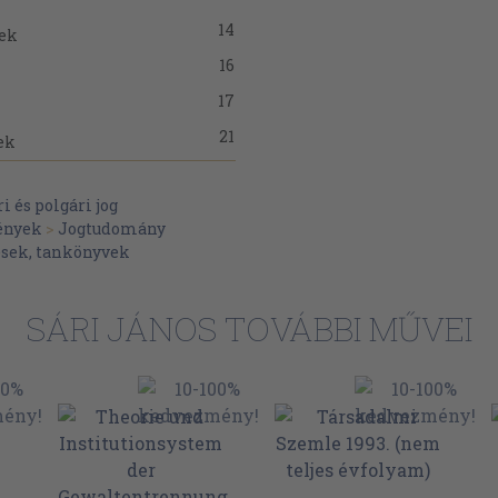
14
tek
16
17
21
ek
24
l
 és polgári jog
27
ények
>
Jogtudomány
29
sek, tankönyvek
29
lgári jogok
31
SÁRI JÁNOS TOVÁBBI MŰVEI
37
a, alanyi jogi
41
43
45