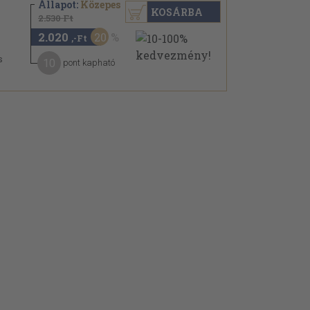
Állapot:
Közepes
KOSÁRBA
2.530 Ft
2.020
20
,-Ft
s
10
pont kapható