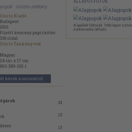
ÁLLAPOTFOTÓK
apjogok ' összes példány
Osiris Kiadó
Budapest
A lapélek foltosak. Több lapon színe
2001
sorkiemelés látható.
Fűzött kemény papírkötés
318
oldal
Osiris Tankönyvek
Magyar
24 cm x 17 cm
963-389-105-1
őt kérek a sorozatról
polgárok
11
13
tok
ődéses
13