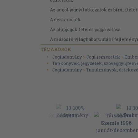
Az angol jognyilatkozatok és bírói ítéle
A deklarációk
Az alapjogok tételes joggá válása
A második világháború utáni fejlemény
Az alapjogok magyarországi történetérő
TÉMAKÖRÖK
Jogtudomány
>
Jogi ismeretek
>
Emberi
Jegyzetek
Tankönyvek, jegyzetek, szöveggyűjtem
Az alapjogi norma
Jogtudomány
>
Tanulmányok, értekezé
Jogok és szabadságok - Emberi jogok, po
Az alapjogok forrásai
Az alapjogok rendszere
Az alapjogok alkotmányi megfogalmazás
jellege
Az alapjogok korlátozása
Jegyzetek