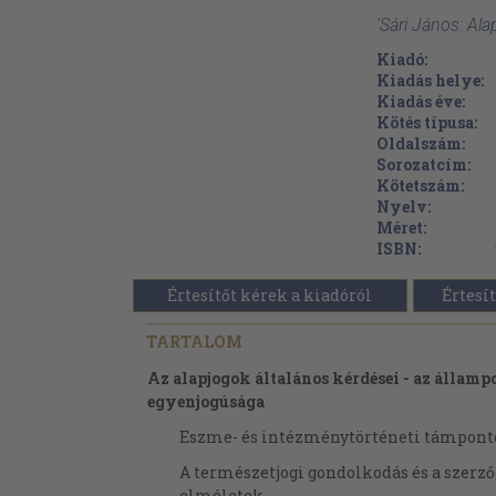
'Sári János: Al
Kiadó:
Kiadás helye:
Kiadás éve:
Kötés típusa:
Oldalszám:
Sorozatcím:
Kötetszám:
Nyelv:
Méret:
ISBN:
Értesítőt kérek a kiadóról
Értesít
TARTALOM
Az alapjogok általános kérdései - az állam
egyenjogúsága
Eszme- és intézménytörténeti támpon
A természetjogi gondolkodás és a szerz
elméletek