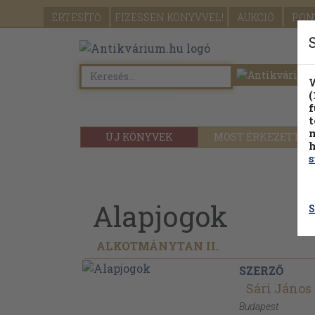
ÉRTESÍTŐ
FIZESSEN
KÖNYVVEL!
AUKCIÓ
PON
W
(
f
t
m
ÚJ KÖNYVEK
MOST ÉRKEZETT
h
s
Alapjogok
S
ALKOTMÁNYTAN II.
SZERZŐ
Sári János
Budapest