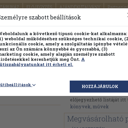
TÁRUHÁZ
ELŐJEGYZÉS
AJÁNDÉKUTALVÁNY
Partnerün
SZÁLLÍTÁS
SEGÍTSÉG
Személyre szabott beállítások
Részletes kereső
Témaköri fa
eboldalunk a következő típusú cookie-kat alkalmazza:
1) weboldal működéséhez szükséges technikai cookie, (2
Vál
unkcionális cookie, amely a szolgáltatás igénybe vételé
eszi az Ön számára könnyebbé és gyorsabbá, (3)
arketing cookie, amely alapján személyre szabott
PILLANATNYI ÁRAINK
FENNTARTHATÓ OLVASMÁN
irdetésekkel kereshetjük meg Önt.
A
ütiszabályzatunkat itt érheti el.
Sári János
ütibeállítások
HOZZÁJÁRULOK
Sári János műveinek az
előjegyezhető listáját it
könyvek, művek
Megvásárolható 