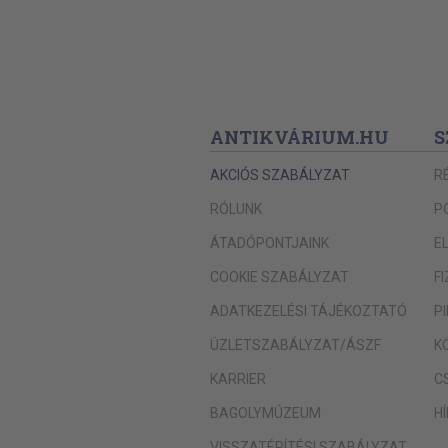
A lelkiismereti és vallásszabadság
Az állam és az egyház egymáshoz való vi
szekularizáció irányai
A hatályos szabályozás alapjai
ANTIKVÁRIUM.HU
S
Jegyzetek
Politikai jogok
AKCIÓS SZABÁLYZAT
R
A véleménynyilvánítás szabadsága
RÓLUNK
P
Normatív alapok
ÁTADÓPONTJAINK
E
A véleményszabadság határai
COOKIE SZABÁLYZAT
F
Jegyzetek
ADATKEZELÉSI TÁJÉKOZTATÓ
P
A sajtószabadság és a médiajog
ÜZLETSZABÁLYZAT/ÁSZF
K
Fogalmi támpontok
KARRIER
C
Sajtószabadság és sajtótörvény
BAGOLYMÚZEUM
H
A rádió és a televízió
VISSZATÉRÍTÉSI SZABÁLYZAT