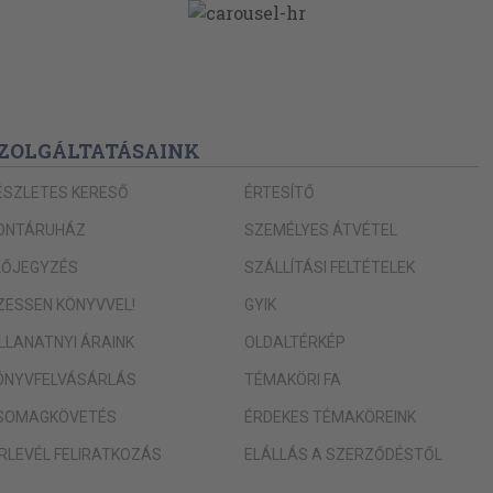
112
szonya - a
112
115
123
ZOLGÁLTATÁSAINK
125
ÉSZLETES KERESŐ
ÉRTESÍTŐ
127
ONTÁRUHÁZ
SZEMÉLYES ÁTVÉTEL
127
LŐJEGYZÉS
SZÁLLÍTÁSI FELTÉTELEK
128
IZESSEN KÖNYVVEL!
GYIK
134
ILLANATNYI ÁRAINK
OLDALTÉRKÉP
135
ÖNYVFELVÁSÁRLÁS
TÉMAKÖRI FA
135
SOMAGKÖVETÉS
ÉRDEKES TÉMAKÖREINK
136
ÍRLEVÉL FELIRATKOZÁS
ELÁLLÁS A SZERZŐDÉSTŐL
139