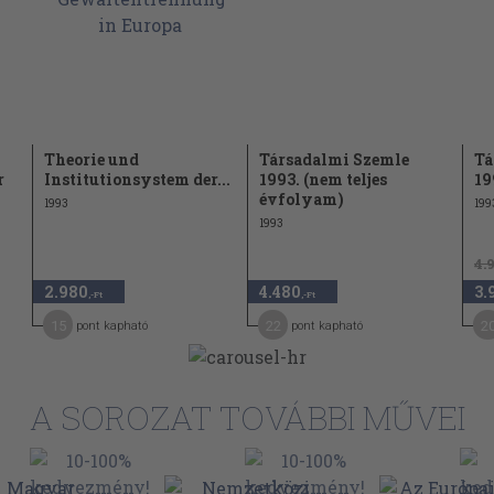
47
krimináció
47
49
51
Theorie und
Társadalmi Szemle
Tá
r
Institutionsystem der...
1993. (nem teljes
19
52
évfolyam)
1993
199
52
1993
58
4.
58
2.980
4.480
3.
,-Ft
,-Ft
59
15
22
2
pont kapható
pont kapható
63
65
A SOROZAT TOVÁBBI MŰVEI
67
jog
67