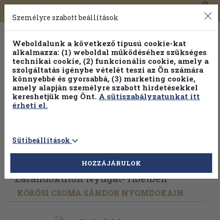
0
Toggle
Főmenü
Könyveink
navigation
Személyre szabott beállítások
Weboldalunk a következő típusú cookie-kat
alkalmazza: (1) weboldal működéséhez szükséges
technikai cookie, (2) funkcionális cookie, amely a
szolgáltatás igénybe vételét teszi az Ön számára
könnyebbé és gyorsabbá, (3) marketing cookie,
amely alapján személyre szabott hirdetésekkel
kereshetjük meg Önt.
A sütiszabályzatunkat itt
érheti el.
Sütibeállítások
Vissza az előző oldalra
Válasszon példányt
HOZZÁJÁRULOK
Zarándokúton Nyugat-Tibetben
KŐRÖSI CSOMA SÁNDOR NYOMDOKAIN