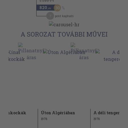
1.180 Ft
820
30
,-Ft
7
pont kapható
A SOROZAT TOVÁBBI MŰVEI
i filmkockák
Úton Algériában
A déli tengereke
1978
1978