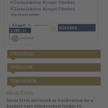
Szép állapotú példány.
Állapot:
Jó
KOSÁRBA
1.180
,-Ft
11
pont kapható
FÜLSZÖVEG
TARTALOM
TÉMAKÖRÖK
Sárosi Ervin
Sárosi Ervin műveinek az Antikvarium.hu-n
kapható vagy előjegyezhető listáját itt