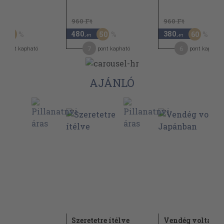
t
960 Ft
960 Ft
480
380
30
50
60
,-Ft
,-Ft
7
6
pont kapható
pont kapható
pont kapható
AJÁNLÓ
r
Szeretetre ítélve
Vendég voltam