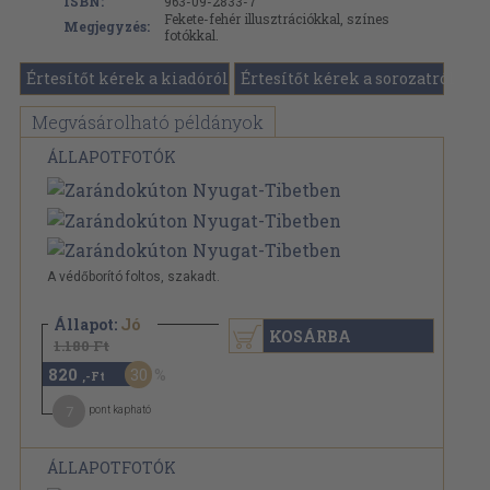
ISBN:
963-09-2833-7
Fekete-fehér illusztrációkkal, színes
Megjegyzés:
fotókkal.
Értesítőt kérek a kiadóról
Értesítőt kérek a sorozatról
Megvásárolható példányok
ÁLLAPOTFOTÓK
A védőborító foltos, szakadt.
Állapot:
Jó
KOSÁRBA
1.180 Ft
820
30
,-Ft
7
pont kapható
ÁLLAPOTFOTÓK