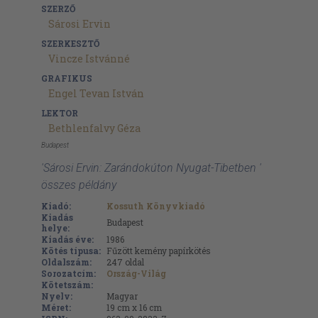
SZERZŐ
Sárosi Ervin
SZERKESZTŐ
Vincze Istvánné
GRAFIKUS
Engel Tevan István
LEKTOR
Bethlenfalvy Géza
Budapest
'Sárosi Ervin: Zarándokúton Nyugat-Tibetben '
összes példány
Kiadó:
Kossuth Könyvkiadó
Kiadás
Budapest
helye:
Kiadás éve:
1986
Kötés típusa:
Fűzött kemény papírkötés
Oldalszám:
247
oldal
Sorozatcím:
Ország-Világ
Kötetszám:
Nyelv:
Magyar
Méret:
19 cm x 16 cm