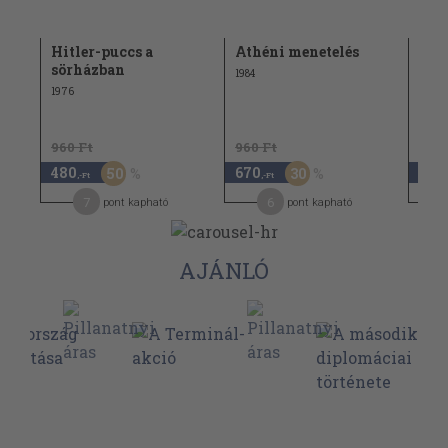
Hitler-puccs a
Athéni menetelés
A "
sörházban
1984
1987
1976
960 Ft
960 Ft
480
670
1.4
50
30
,-Ft
,-Ft
7
6
pont kapható
pont kapható
AJÁNLÓ