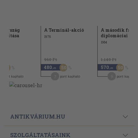
arország
A Terminál-akció
A második front
abadítása
diplomáciai tört
1978
1984
Ft
960 Ft
1.140 Ft
480
570
60
50
50
,-Ft
,-Ft
7
9
pont kapható
pont kapható
pont kapható
ANTIKVÁRIUM.HU
SZOLGÁLTATÁSAINK