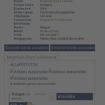
Kiadó:
Kossuth Könyvkiadó
Kiadás helye:
Budapest
Kiadás éve:
1984
Kötés típusa:
Fűzött kemény papírkötés
Oldalszám:
148
oldal
Sorozatcím:
Népszerű Történelem
Kötetszám:
Nyelv:
Magyar
Méret:
19 cm x 13 cm
ISBN:
963-09-2265-7
Megjegyzés:
Fekete-fehér fotókkal illusztrálva.
Értesítőt kérek a kiadóról
Értesítőt kérek a sorozatról
Megvásárolható példányok
ÁLLAPOTFOTÓK
A védőborító gerince elszíneződött.
Állapot:
Jó
KOSÁRBA
960 Ft
670
30