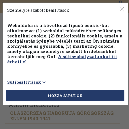
0
Toggle
Főmenü
Könyveink
navigation
Személyre szabott beállítások
Weboldalunk a következő típusú cookie-kat
alkalmazza: (1) weboldal működéséhez szükséges
technikai cookie, (2) funkcionális cookie, amely a
szolgáltatás igénybe vételét teszi az Ön számára
könnyebbé és gyorsabbá, (3) marketing cookie,
Válogasson több mint 30 000 kötet közül
amely alapján személyre szabott hirdetésekkel
Hobbi témakörökben
20% kedvezménnyel!
kereshetjük meg Önt.
A sütiszabályzatunkat itt
érheti el.
Sütibeállítások
Vissza az előző oldalra
Válasszon példányt
HOZZÁJÁRULOK
Athéni menetelés
OLASZORSZÁG HÁBORÚJA GÖRÖGORSZÁG
ELLEN 1940-1941