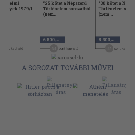
rténelmi
"25 kötet a Népszerű
"30 kötet a Néps
mények 1979/1.
Történelem sorozatból
Történelem soroz
(nem...
(nem...
6.800
8.300
,-Ft
,-Ft
,-Ft
1
34
42
pont kapható
pont kapható
pont kapható
A SOROZAT TOVÁBBI MŰVEI