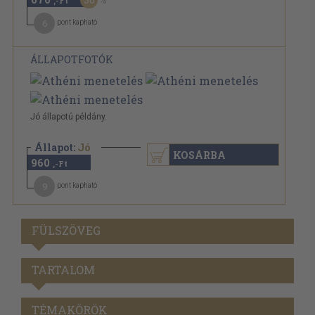
,-Ft
6
pont kapható
ÁLLAPOTFOTÓK
Jó állapotú példány.
Állapot:
Jó
KOSÁRBA
960
,-Ft
9
pont kapható
FÜLSZÖVEG
TARTALOM
TÉMAKÖRÖK