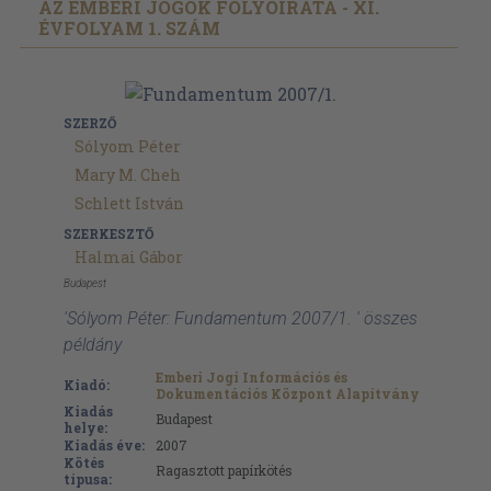
AZ EMBERI JOGOK FOLYÓIRATA - XI.
ÉVFOLYAM 1. SZÁM
SZERZŐ
Sólyom Péter
Mary M. Cheh
Schlett István
SZERKESZTŐ
Halmai Gábor
Budapest
'Sólyom Péter: Fundamentum 2007/1. ' összes
példány
Emberi Jogi Információs és
Kiadó:
Dokumentációs Központ Alapítvány
Kiadás
Budapest
helye:
Kiadás éve:
2007
Kötés
Ragasztott papírkötés
típusa: