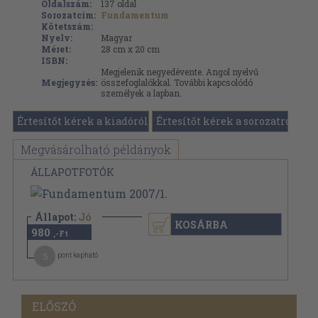
Oldalszám:
137
oldal
Sorozatcím:
Fundamentum
Kötetszám:
Nyelv:
Magyar
Méret:
28 cm x 20 cm
ISBN:
Megjelenik negyedévente. Angol nyelvű
Megjegyzés:
összefoglalókkal. További kapcsolódó
személyek a lapban.
Értesítőt kérek a kiadóról
Értesítőt kérek a sorozatról
Megvásárolható példányok
ÁLLAPOTFOTÓK
Állapot:
Jó
KOSÁRBA
980
,-Ft
5
pont kapható
ELŐSZÓ