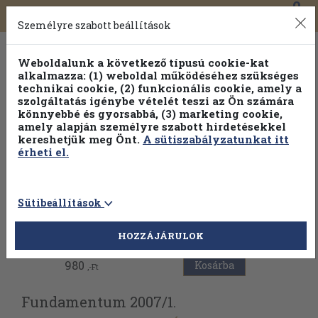
0
Toggle
Főmenü
Könyveink
navigation
Személyre szabott beállítások
Weboldalunk a következő típusú cookie-kat
alkalmazza: (1) weboldal működéséhez szükséges
technikai cookie, (2) funkcionális cookie, amely a
szolgáltatás igénybe vételét teszi az Ön számára
könnyebbé és gyorsabbá, (3) marketing cookie,
amely alapján személyre szabott hirdetésekkel
kereshetjük meg Önt.
A sütiszabályzatunkat itt
érheti el.
Sütibeállítások
Vissza az előző oldalra
HOZZÁJÁRULOK
980
Kosárba
,-Ft
Fundamentum 2007/
1.