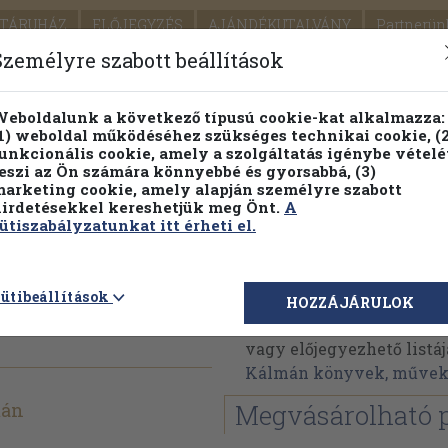
TÁRUHÁZ
ELŐJEGYZÉS
AJÁNDÉKUTALVÁNY
Partnerün
SZÁLLÍTÁS
SEGÍTSÉG
Személyre szabott beállítások
1.
Részletes kereső
Témaköri fa
eboldalunk a következő típusú cookie-kat alkalmazza:
1) weboldal működéséhez szükséges technikai cookie, (2
KIADV
unkcionális cookie, amely a szolgáltatás igénybe vételé
LEGNA
eszi az Ön számára könnyebbé és gyorsabbá, (3)
arketing cookie, amely alapján személyre szabott
PILLANATNYI ÁRAINK
FENNTARTHATÓ OLVASMÁN
irdetésekkel kereshetjük meg Önt.
A
ütiszabályzatunkat itt érheti el.
vedtem
Sértő Kálmán
ütibeállítások
HOZZÁJÁRULOK
Sértő Kálmán műveinek 
vagy előjegyezhető listáj
Kálmán könyvek, műve
mán
Megvásárolható 