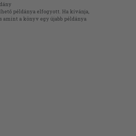
ldány
ető példánya elfogyott. Ha kívánja,
és amint a könyv egy újabb példánya