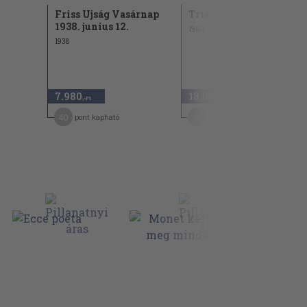
Friss Ujság Vasárnap
Trianoni Almanach
1938. junius 12.
1960
1938
7.980
18.000
,-Ft
,-Ft
40
90
pont kapható
pont kapható