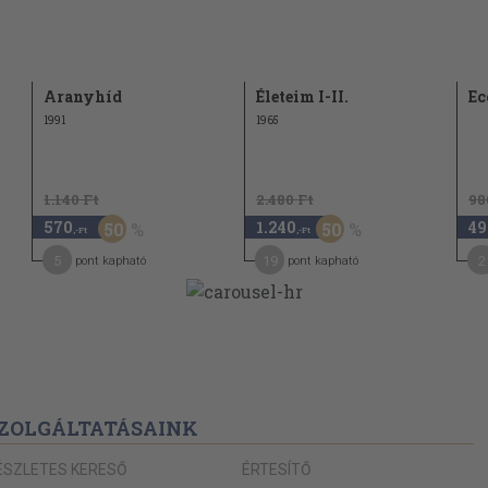
Aranyhíd
Életeim I-II.
Ec
1991
1965
1.140 Ft
2.480 Ft
98
570
1.240
49
50
50
,-Ft
,-Ft
5
19
2
pont kapható
pont kapható
ZOLGÁLTATÁSAINK
ÉSZLETES KERESŐ
ÉRTESÍTŐ