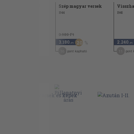
Kárpátok Őre 2003.
Szép magyar versek
Visszh
október-november
1944
1945
2003
3.980 Ft
1.940
3.180
2.240
20
,-Ft
,-Ft
,-Ft
16
16
11
pont kapható
pont kapható
pont 