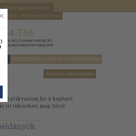
k: Régiségkereskedés.hu
A kosaram
HÍRLEVÉL
BELÉPÉS/REGISZTRÁCIÓ
MÉG
0
5000
Ft
144.756
)
ÁNNYAL NYÚJTJUK MAGYARORSZÁG
t
GYOBB ANTIKVÁR KÖNYV-KÍNÁLATÁT
YOK
KÖTELEZŐ ÉS AJÁNLOTT OLVASMÁNYOK
Vissza az előző oldalra
az Antikvarium.hu-n kapható
át itt tekintheti meg:
Sértő
k
példányok