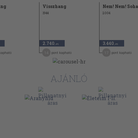
ang
Visszhang
Nem! Nem! Soha
1944
2004
2.740
3.440
,-Ft
,-Ft
14
17
kapható
pont kapható
pont kapható
AJÁNLÓ