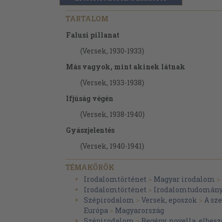
TARTALOM
Falusi pillanat
(Versek, 1930-1933)
Más vagyok, mint akinek látnak
(Versek, 1933-1938)
Ifjúság végén
(Versek, 1938-1940)
Gyászjelentés
(Versek, 1940-1941)
Napló és íróportrék
TÉMAKÖRÖK
(1934-1936)
Irodalomtörténet
>
Magyar irodalom
>
Irodalomtörténet
>
Irodalomtudomán
Országúti emlék
Szépirodalom
>
Versek, eposzok
>
A sz
(Elbeszélések, 1935-1940)
Európa
>
Magyarország
Szépirodalom
>
Regény, novella, elbesz