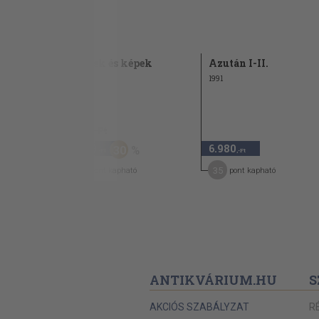
öltés
Versek és képek
Azután I-II.
1992
1991
2.840 Ft
1.980
6.980
30
,-Ft
,-Ft
18
35
pont kapható
pont kapható
ANTIKVÁRIUM.HU
S
AKCIÓS SZABÁLYZAT
R