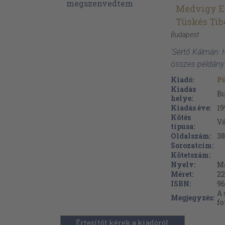
Medvigy E
Tüskés Tib
Budapest
'Sértő Kálmán: 
összes példány
Kiadó:
P
Kiadás
B
helye:
Kiadás éve:
19
Kötés
V
típusa:
Oldalszám:
38
Sorozatcím:
Kötetszám:
Nyelv:
M
Méret:
22
ISBN:
96
A 
Megjegyzés:
fo
Értesítőt kérek a kiadóról