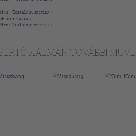
349
élés
>
Tartalom szerint
>
plók, memoárok
361
élés
>
Tartalom szerint
>
376
380
SÉRTŐ KÁLMÁN TOVÁBBI MŰVE
381