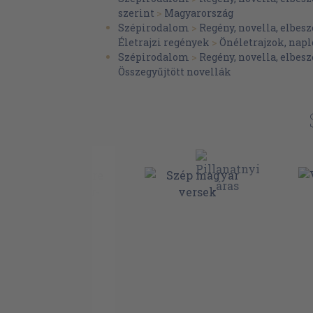
Visszhang
szerint
>
Magyarország
(1932-1943)
Szépirodalom
>
Regény, novella, elbesz
Életrajzi regények
>
Önéletrajzok, na
Medvigy Endre utószava
Szépirodalom
>
Regény, novella, elbesz
Betűrendes mutató
Összegyűjtött novellák
Sértő Kálmán művei
A róla szóló irodalom