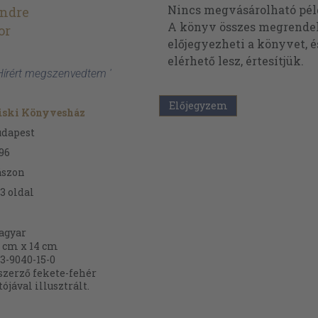
Nincs megvásárolható pé
ndre
A könyv összes megrendelh
or
előjegyezheti a könyvet, 
elérhető lesz, értesítjük.
Hírért megszenvedtem '
Előjegyzem
üski Könyvesház
udapest
96
ászon
3
oldal
agyar
 cm x 14 cm
3-9040-15-0
szerző fekete-fehér
tójával illusztrált.