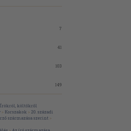
7
41
103
149
181
Írókról, költőkről
y
>
Korszakok
>
20. századi
erző származása szerint
>
297
élés
>
Az író származása