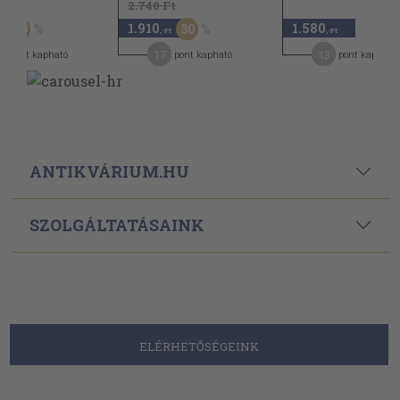
t
2.740 Ft
1.910
1.580
50
30
,-Ft
,-Ft
17
13
pont kapható
pont kapható
pont kapható
ANTIKVÁRIUM.HU
SZOLGÁLTATÁSAINK
ELÉRHETŐSÉGEINK