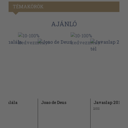
TÉMAKÖRÖK
AJÁNLÓ
ál halála
Joao de Deus
Javaslap 2011. té
2011