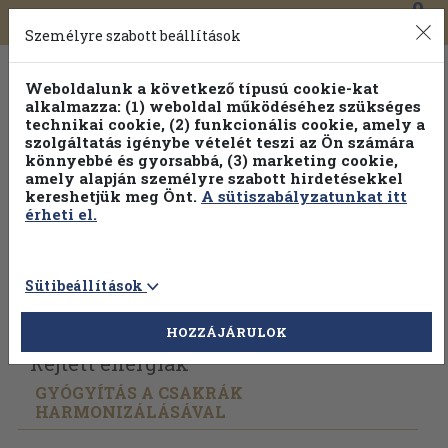
0
Toggle
Főmenü
Könyveink
navigation
Személyre szabott beállítások
Weboldalunk a következő típusú cookie-kat
alkalmazza: (1) weboldal működéséhez szükséges
technikai cookie, (2) funkcionális cookie, amely a
szolgáltatás igénybe vételét teszi az Ön számára
könnyebbé és gyorsabbá, (3) marketing cookie,
Válogasson több mint 1.000.000 kiadványunk közül
10-
amely alapján személyre szabott hirdetésekkel
100% kedvezménnyel!
kereshetjük meg Önt.
A sütiszabályzatunkat itt
érheti el.
Sütibeállítások
Vissza az előző oldalra
Válasszon példányt
HOZZÁJÁRULOK
Rejtett energiák
GYÓGYÍTÁS A CSAKRÁK
HARMONIZÁLÁSÁVAL