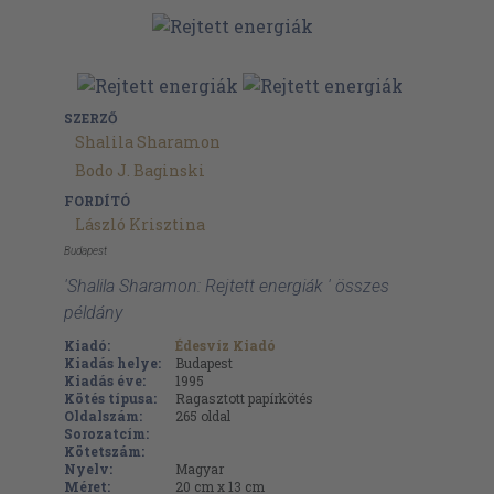
SZERZŐ
Shalila Sharamon
Bodo J. Baginski
FORDÍTÓ
László Krisztina
Budapest
'Shalila Sharamon: Rejtett energiák ' összes
példány
Kiadó:
Édesvíz Kiadó
Kiadás helye:
Budapest
Kiadás éve:
1995
Kötés típusa:
Ragasztott papírkötés
Oldalszám:
265
oldal
Sorozatcím:
Kötetszám:
Nyelv:
Magyar
Méret:
20 cm x 13 cm