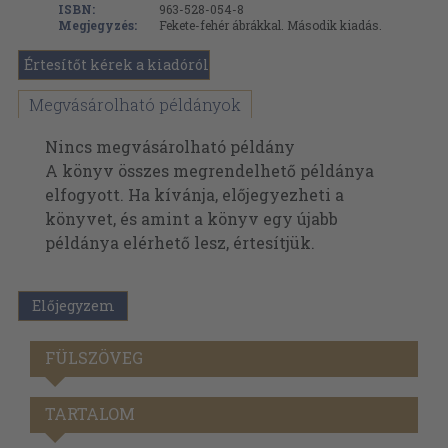
ISBN:
963-528-054-8
Megjegyzés:
Fekete-fehér ábrákkal. Második kiadás.
Értesítőt kérek a kiadóról
Megvásárolható példányok
Nincs megvásárolható példány
A könyv összes megrendelhető példánya
elfogyott. Ha kívánja, előjegyezheti a
könyvet, és amint a könyv egy újabb
példánya elérhető lesz, értesítjük.
Előjegyzem
FÜLSZÖVEG
TARTALOM