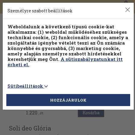
0
Toggle
Főmenü
Könyveink
navigation
Személyre szabott beállítások
Weboldalunk a következő típusú cookie-kat
alkalmazza: (1) weboldal működéséhez szükséges
technikai cookie, (2) funkcionális cookie, amely a
szolgáltatás igénybe vételét teszi az Ön számára
könnyebbé és gyorsabbá, (3) marketing cookie,
Válogasson több mint 30 000 kötet közül
amely alapján személyre szabott hirdetésekkel
Hobbi témakörökben
20% kedvezménnyel!
kereshetjük meg Önt.
A sütiszabályzatunkat itt
érheti el.
Sütibeállítások
Vissza az előző oldalra
HOZZÁJÁRULOK
1.220
Kosárba
,-Ft
Soli deo Glória