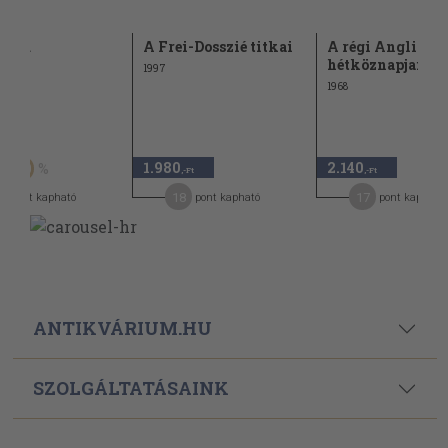
terjú
A Frei-Dosszié titkai
A régi Anglia
hétköznapjai
1997
1968
t
1.980
2.140
50
,-Ft
,-Ft
18
17
pont kapható
pont kapható
pont kapható
ANTIKVÁRIUM.HU
SZOLGÁLTATÁSAINK