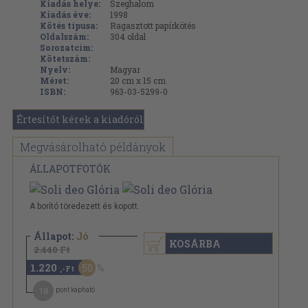
Kiadás helye:
Szeghalom
Kiadás éve:
1998
Kötés típusa:
Ragasztott papírkötés
Oldalszám:
304
oldal
Sorozatcím:
Kötetszám:
Nyelv:
Magyar
Méret:
20 cm x 15 cm
ISBN:
963-03-5299-0
Értesítőt kérek a kiadóról
Megvásárolható példányok
ÁLLAPOTFOTÓK
A borító töredezett és kopott.
Állapot:
Jó
KOSÁRBA
2.440 Ft
1.220
50
,-Ft
18
pont kapható