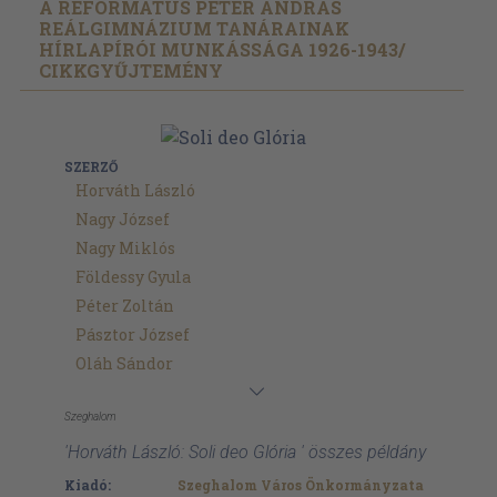
A REFORMÁTUS PÉTER ANDRÁS
REÁLGIMNÁZIUM TANÁRAINAK
HÍRLAPÍRÓI MUNKÁSSÁGA 1926-1943/
CIKKGYŰJTEMÉNY
SZERZŐ
Horváth László
Nagy József
Nagy Miklós
Földessy Gyula
Péter Zoltán
Pásztor József
Oláh Sándor
Szeghalom
'Horváth László: Soli deo Glória ' összes példány
Kiadó:
Szeghalom Város Önkormányzata