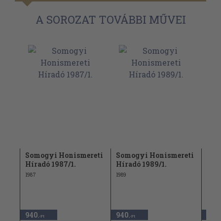
A SOROZAT TOVÁBBI MŰVEI
reti
Somogyi Honismereti
Somogyi Honismereti
Som
Híradó 1987/1.
Híradó 1989/1.
Hír
1987
1989
1987
940
940
940
,-Ft
,-Ft