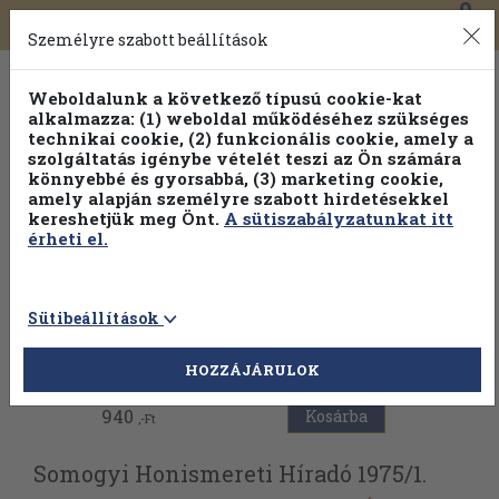
0
Toggle
Főmenü
Könyveink
navigation
Személyre szabott beállítások
Weboldalunk a következő típusú cookie-kat
alkalmazza: (1) weboldal működéséhez szükséges
technikai cookie, (2) funkcionális cookie, amely a
szolgáltatás igénybe vételét teszi az Ön számára
könnyebbé és gyorsabbá, (3) marketing cookie,
Válogasson több mint 30 000 kötet közül
amely alapján személyre szabott hirdetésekkel
Hobbi témakörökben
20% kedvezménnyel!
kereshetjük meg Önt.
A sütiszabályzatunkat itt
érheti el.
Sütibeállítások
Vissza az előző oldalra
HOZZÁJÁRULOK
940
Kosárba
,-Ft
Somogyi Honismereti Híradó 1975/
1.