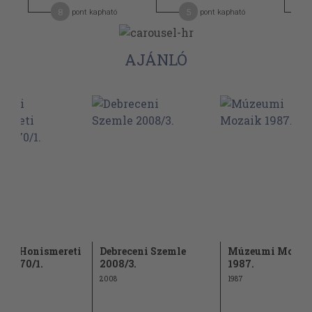
8
5
pont kapható
pont kapható
AJÁNLÓ
gyi Honismereti
Debreceni Szemle
Múzeumi Mozai
ó 1970/1.
2008/3.
1987.
2008
1987