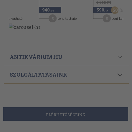
1.180 Ft
940
590
50
,-Ft
,-Ft
5
5
pont kapható
pont kapható
pont kapható
ANTIKVÁRIUM.HU
SZOLGÁLTATÁSAINK
ELÉRHETŐSÉGEINK