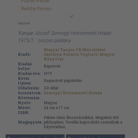
Pintér Pálné
Reöthy Ferenc
Kaposvár
'Kanyar József: Somogyi Honismereti Híradó
1975/1. ' összes példány
Megyei Tanács VB Művelődési
Kiadó:
Osztálya-Palmiro Togliatti Megyei
Könyvtár
Kiadás
Kaposvár
helye:
Kiadás éve:
1975
Kötés
Ragasztott papírkötés
típusa:
Oldalszám:
110
oldal
Sorozatcím:
Somogyi Honismereti Híradó
Kötetszám:
Nyelv:
Magyar
Méret:
24 cm x 17 cm
ISBN:
Fekete-fehér illusztrációkkal. Megjelent 600
Megjegyzés:
példányban. További kapcsolódó személyek a
folyóiratban.