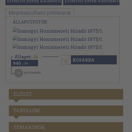
Értesítőt kérek a kiadóról
Értesítőt kérek a sorozatról
Megvásárolható példányok
ÁLLAPOTFOTÓK
Állapot:
Jó
KOSÁRBA
940
,-Ft
5
pont kapható
ELŐSZÓ
TARTALOM
TÉMAKÖRÖK