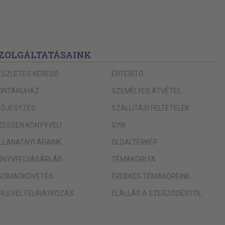
ZOLGÁLTATÁSAINK
ÉSZLETES KERESŐ
ÉRTESÍTŐ
ONTÁRUHÁZ
SZEMÉLYES ÁTVÉTEL
LŐJEGYZÉS
SZÁLLÍTÁSI FELTÉTELEK
IZESSEN KÖNYVVEL!
GYIK
ILLANATNYI ÁRAINK
OLDALTÉRKÉP
ÖNYVFELVÁSÁRLÁS
TÉMAKÖRI FA
SOMAGKÖVETÉS
ÉRDEKES TÉMAKÖREINK
ÍRLEVÉL FELIRATKOZÁS
ELÁLLÁS A SZERZŐDÉSTŐL