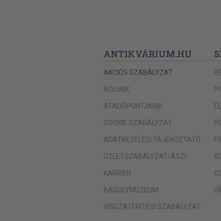
ANTIKVÁRIUM.HU
S
AKCIÓS SZABÁLYZAT
R
RÓLUNK
P
ÁTADÓPONTJAINK
E
COOKIE SZABÁLYZAT
F
ADATKEZELÉSI TÁJÉKOZTATÓ
P
ÜZLETSZABÁLYZAT/ÁSZF
K
KARRIER
C
BAGOLYMÚZEUM
H
VISSZATÉRÍTÉSI SZABÁLYZAT