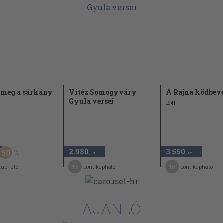
 meg a sárkány
Vitéz Somogyváry
A Rajna ködbev
Gyula versei
1941
2.980
3.550
50
,-Ft
,-Ft
15
18
kapható
pont kapható
pont kapható
AJÁNLÓ