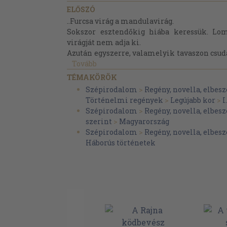
ELŐSZÓ
..Furcsa virág a mandulavirág.
Sokszor esztendőkig hiába keressük. Lomb
virágját nem adja ki.
Azután egyszerre, valamelyik tavaszon csudát
Tovább
TÉMAKÖRÖK
Szépirodalom
>
Regény, novella, elbesz
Történelmi regények
>
Legújabb kor
>
I
Szépirodalom
>
Regény, novella, elbesz
szerint
>
Magyarország
Szépirodalom
>
Regény, novella, elbesz
Háborús történetek