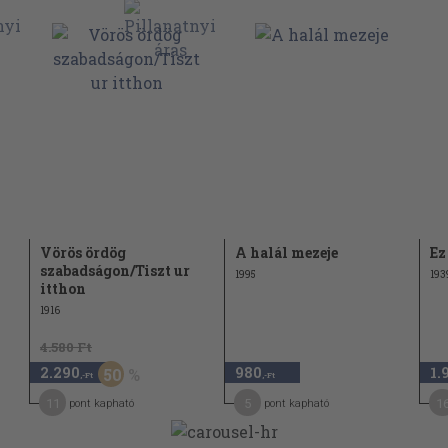
Vörös ördög
A halál mezeje
Ez
szabadságon/Tiszt ur
1995
193
itthon
1916
4.580 Ft
2.290
980
1.
50
,-Ft
,-Ft
11
5
1
pont kapható
pont kapható