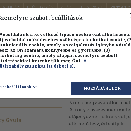
TÁRUHÁZ
ELŐJEGYZÉS
AJÁNDÉKUTALVÁNY
Partnerün
SZÁLLÍTÁS
SEGÍTSÉG
Személyre szabott beállítások
1.
Részletes kereső
Témaköri fa
eboldalunk a következő típusú cookie-kat alkalmazza:
1) weboldal működéséhez szükséges technikai cookie, (2
KIADV
unkcionális cookie, amely a szolgáltatás igénybe vételé
LEGNA
eszi az Ön számára könnyebbé és gyorsabbá, (3)
arketing cookie, amely alapján személyre szabott
PILLANATNYI ÁRAINK
FENNTARTHATÓ OLVASMÁN
irdetésekkel kereshetjük meg Önt.
A
ütiszabályzatunkat itt érheti el.
a... I-II.
ütibeállítások
Megvásárolható 
HOZZÁJÁRULOK
Nincs megvásárolható pé
A könyv összes megrendelh
előjegyezheti a könyvet, 
y Gyula
elérhető lesz, értesítjük.