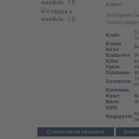
Budapest
'Somogyváry Gyul
' összes példán
Si
Kiadó:
In
Kiadás
B
helye:
Kiadás éve:
19
Kötés
Ar
típusa:
vá
Oldalszám:
41
V
Sorozatcím:
m
Kötetszám:
Nyelv:
M
Méret:
18
ISBN:
Ny
Megjegyzés:
ny
Értesítőt kérek a kiadóról
Értesít