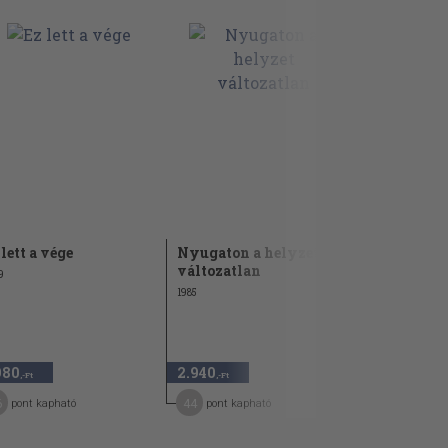
 lett a vége
Nyugaton a helyzet
Vihar a lev
változatlan
9
2003
1985
980
2.940
2.980
,-Ft
,-Ft
,-Ft
6
44
45
pont kapható
pont kapható
pont kap