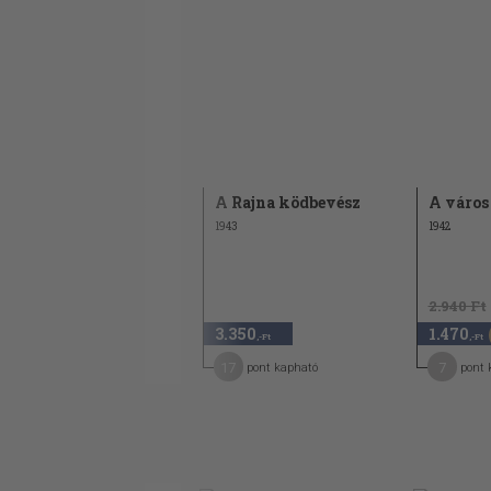
A Rajna ködbevész
A Rajna ködbevész
A város
1942
1943
1942
2.940 Ft
3.250
3.350
1.470
,-Ft
,-Ft
,-Ft
26
17
7
pont kapható
pont kapható
pont 