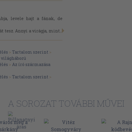
ja, levele hajt a fának, de
 tesz. Annyi a virágja, mint...
élés
>
Tartalom szerint
>
. világháború
élés
>
Az író származása
élés
>
Tartalom szerint
>
A SOROZAT TOVÁBBI MŰVEI