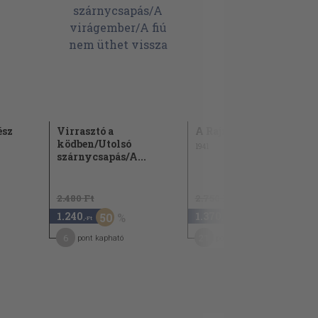
ész
Virrasztó a
A Rajna ködbevész
ködben/Utolsó
1941
szárnycsapás/A...
2.480 Ft
2.750 Ft
1.240
1.370
50
50
,-Ft
,-Ft
6
21
pont kapható
pont kapható