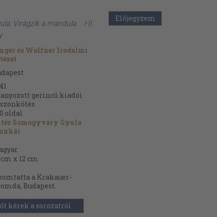
Előjegyzem
a: Virágzik a mandula... I-II.
y
nger és Wolfner Irodalmi
tézet
udapest
41
anyozott gerincű kiadói
szonkötés
0
oldal
itéz Somogyváry Gyula
unkái
agyar
 cm x 12 cm
omtatta a Krakauer-
omda, Budapest.
őt kérek a sorozatról