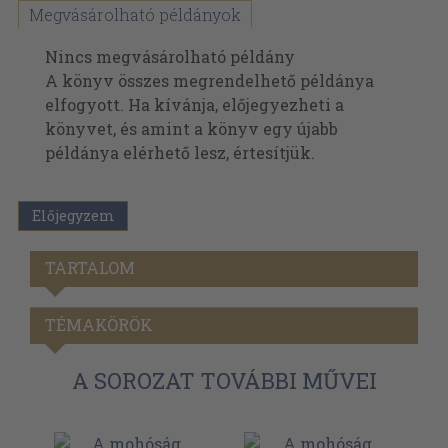
Megvásárolható példányok
Nincs megvásárolható példány
A könyv összes megrendelhető példánya
elfogyott. Ha kívánja, előjegyezheti a
könyvet, és amint a könyv egy újabb
példánya elérhető lesz, értesítjük.
Előjegyzem
TARTALOM
TÉMAKÖRÖK
A SOROZAT TOVÁBBI MŰVEI