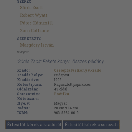
SZERZŐ
Sőrés Zsolt
Robert Wyatt
Páter Hámmill
Zorn Coltrane
SZERKESZTŐ
Margócsy István
Budapest
'Sőrés Zsolt: Fekete könyv ' összes példány
Kiadó:
Cserépfalvi Könyvkiadó
Kiadás helye:
Budapest
Kiadás éve:
1993
Kötés típusa:
Ragasztott papírkötés
Oldalszám:
43
oldal
Sorozatcím:
Poétika
Kötetszám:
Nyelv:
Magyar
Méret:
20 cm x 14 cm
ISBN:
963-8364-00-9
Értesítőt kérek a kiadóról
Értesítőt kérek a sorozatról