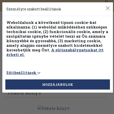
0
Toggle
Főmenü
Könyveink
navigation
Személyre szabott beállítások
Weboldalunk a következő típusú cookie-kat
alkalmazza: (1) weboldal működéséhez szükséges
technikai cookie, (2) funkcionális cookie, amely a
szolgáltatás igénybe vételét teszi az Ön számára
könnyebbé és gyorsabbá, (3) marketing cookie,
Válogasson több mint 30 000 kötet közül
amely alapján személyre szabott hirdetésekkel
Hobbi témakörökben
20% kedvezménnyel!
kereshetjük meg Önt.
A sütiszabályzatunkat itt
érheti el.
Sütibeállítások
Vissza az előző oldalra
Válasszon példányt
HOZZÁJÁRULOK
Fekete könyv