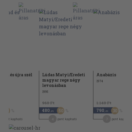
sönd és újra szél
Lúdas Matyi/Eredeti
Anabázis
magyar rege négy
1974
levonásban
1995
Ft
960 Ft
1.140 Ft
480
790
50
50
30
,-Ft
,-Ft
3
4
7
pont kapható
pont kapható
pont kapható