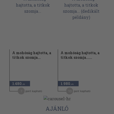
A mohóság hajtotta, a
A mohóság hajtotta, a
titkok szomja...
titkok szomja......
1.480
1.980
,-Ft
,-Ft
7
10
pont kapható
pont kapható
AJÁNLÓ