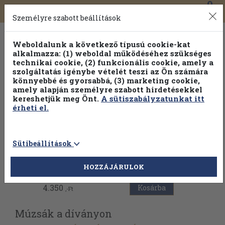
0
Toggle
Főmenü
Könyveink
navigation
Személyre szabott beállítások
Weboldalunk a következő típusú cookie-kat
alkalmazza: (1) weboldal működéséhez szükséges
technikai cookie, (2) funkcionális cookie, amely a
szolgáltatás igénybe vételét teszi az Ön számára
könnyebbé és gyorsabbá, (3) marketing cookie,
amely alapján személyre szabott hirdetésekkel
kereshetjük meg Önt.
A sütiszabályzatunkat itt
érheti el.
Sütibeállítások
Vissza az előző oldalra
HOZZÁJÁRULOK
4.350
Kosárba
,-Ft
Múzsák a díványon