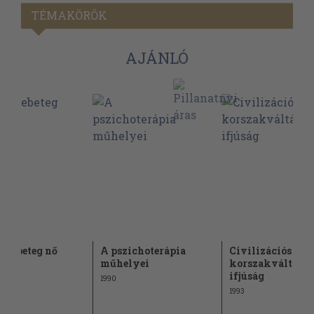
TÉMAKÖRÖK
AJÁNLÓ
lmebeteg nő
A pszichoterápia
Civilizációs
ja
műhelyei
korszakváltás é
ifjúság
1990
1993