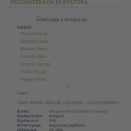
PSZICHOTERÁPIA ÉS KULTÚRA
SZERZŐ
Stark András
Hegedűs Géza
Molnár Péter
Paneth Gábor
Csepeli György
Vikár György
Popper Péter
Budapest
'Stark András: Múzsák a díványon ' összes példány
Kiadó:
Magyar Pszichiátriai Társaság
Kiadás helye:
Budapest
Kiadás éve:
1992
Kötés típusa:
Ragasztott papírkötés
Oldalszám:
261
oldal