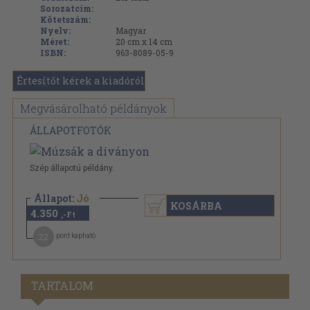
Sorozatcím:
Kötetszám:
Nyelv:
Magyar
Méret:
20 cm x 14 cm
ISBN:
963-8089-05-9
Értesítőt kérek a kiadóról
Megvásárolható példányok
ÁLLAPOTFOTÓK
Szép állapotú példány.
Állapot:
Jó
KOSÁRBA
4.350
,-Ft
22
pont kapható
TARTALOM