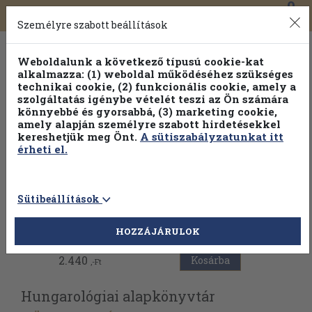
0
Toggle
Főmenü
Könyveink
navigation
Személyre szabott beállítások
Weboldalunk a következő típusú cookie-kat
alkalmazza: (1) weboldal működéséhez szükséges
technikai cookie, (2) funkcionális cookie, amely a
szolgáltatás igénybe vételét teszi az Ön számára
könnyebbé és gyorsabbá, (3) marketing cookie,
Válogasson több mint 1.000.000 kiadványunk közül
10-
amely alapján személyre szabott hirdetésekkel
100% kedvezménnyel!
kereshetjük meg Önt.
A sütiszabályzatunkat itt
érheti el.
Sütibeállítások
Vissza az előző oldalra
HOZZÁJÁRULOK
2.440
Kosárba
,-Ft
Hungarológiai alapkönyvtár