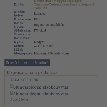
Nemzetközi Magyar Filológiai
Kiadó:
Társaság-Tudományos Ismeretterjesztő
Társulat
Kiadás
Budapest
helye:
Kiadás éve:
1986
Kötés
Ragasztott papírkötés
típusa:
Oldalszám:
173
oldal
Sorozatcím:
Kötetszám:
Nyelv:
Magyar
Méret:
20 cm x 14 cm
ISBN:
Megjegyzés:
Megjelent 700 példányban.
Értesítőt kérek a kiadóról
Megvásárolható példányok
ÁLLAPOTFOTÓK
A borító foltos.