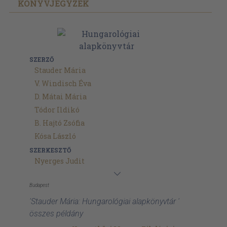
KÖNYVJEGYZÉK
SZERZŐ
Stauder Mária
V. Windisch Éva
D. Mátai Mária
Tódor Ildikó
B. Hajtó Zsófia
Kósa László
SZERKESZTŐ
Nyerges Judit
Budapest
'Stauder Mária: Hungarológiai alapkönyvtár '
összes példány