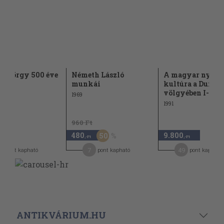
 György 500 éve
Németh László
A magyar nyelv 
munkái
kultúra a Duna-
völgyében I-II.
1969
1991
960 Ft
480
9.800
50
,-Ft
,-Ft
7
49
pont kapható
pont kapható
pont kapható
ANTIKVÁRIUM.HU