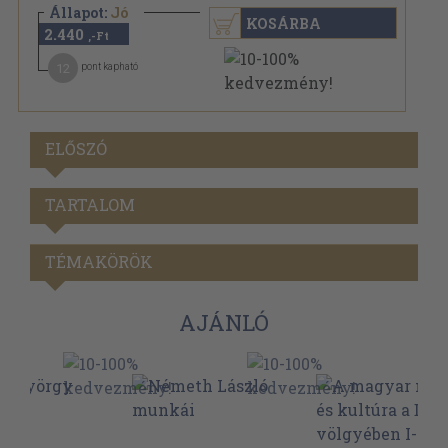
Állapot:
Jó
KOSÁRBA
2.440
,-Ft
12
pont kapható
ELŐSZÓ
TARTALOM
TÉMAKÖRÖK
AJÁNLÓ