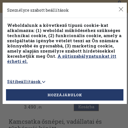
0
Toggle
Főmenü
Könyveink
navigation
Személyre szabott beállítások
Weboldalunk a következő típusú cookie-kat
alkalmazza: (1) weboldal működéséhez szükséges
technikai cookie, (2) funkcionális cookie, amely a
szolgáltatás igénybe vételét teszi az Ön számára
könnyebbé és gyorsabbá, (3) marketing cookie,
amely alapján személyre szabott hirdetésekkel
kereshetjük meg Önt.
A sütiszabályzatunkat itt
érheti el.
Sütibeállítások
Vissza az előző oldalra
HOZZÁJÁRULOK
3.490
Kosárba
,-Ft
Kamcsatka ősnépei, vadállatai és