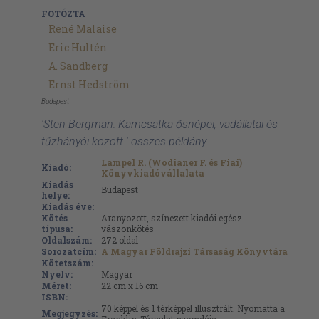
FOTÓZTA
René Malaise
Eric Hultén
A. Sandberg
Ernst Hedström
Budapest
'Sten Bergman: Kamcsatka ősnépei, vadállatai és
tűzhányói között ' összes példány
Lampel R. (Wodianer F. és Fiai)
Kiadó:
Könyvkiadóvállalata
Kiadás
Budapest
helye:
Kiadás éve:
Kötés
Aranyozott, színezett kiadói egész
típusa:
vászonkötés
Oldalszám:
272
oldal
Sorozatcím:
A Magyar Földrajzi Társaság Könyvtára
Kötetszám:
Nyelv:
Magyar
Méret:
22 cm x 16 cm
ISBN:
70 képpel és 1 térképpel illusztrált. Nyomatta a
Megjegyzés: