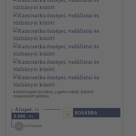
A borító kopott és foltos, a gerinc sérült. Belülről
megerősített példány.
Állapot:
Jó
KOSÁRBA
3.490
,-Ft
28
pont kapható