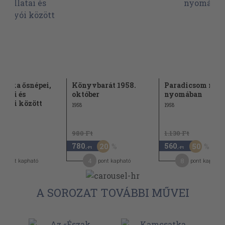
atka ősnépei,
Könyvbarát 1958.
Paradicsom mad
latai és
október
nyomában
nyói között
1958
1958
980 Ft
1.130 Ft
780
560
20
50
,-Ft
,-Ft
,-Ft
8
4
8
pont kapható
pont kapható
pont kapható
A SOROZAT TOVÁBBI MŰVEI