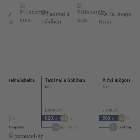
any teknősbéka
Taxival a Góbiban
A fal mögött: Kí
én
1986
1976
t
1.840 Ft
1.130 Ft
920
560
50
50
50
,-Ft
,-Ft
14
8
pont kapható
pont kapható
pont kapható