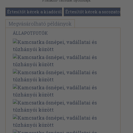
Franklin-Társulat nyomdája.
Értesítőt kérek a kiadóról
Értesítőt kérek a sorozatról
Megvásárolható példányok
ÁLLAPOTFOTÓK