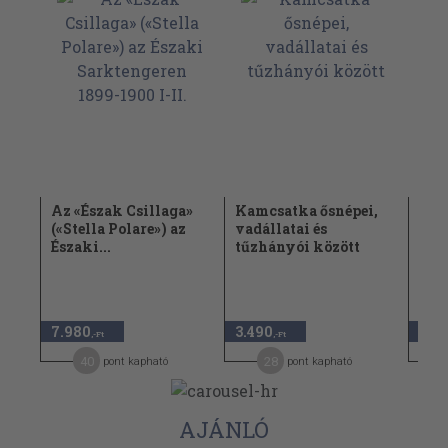
Az «Észak Csillaga»
Kamcsatka ősnépei,
Az 
(«Stella Polare») az
vadállatai és
(«St
Északi...
tűzhányói között
Észa
7.980
3.490
5.4
,-Ft
,-Ft
40
28
pont kapható
pont kapható
AJÁNLÓ