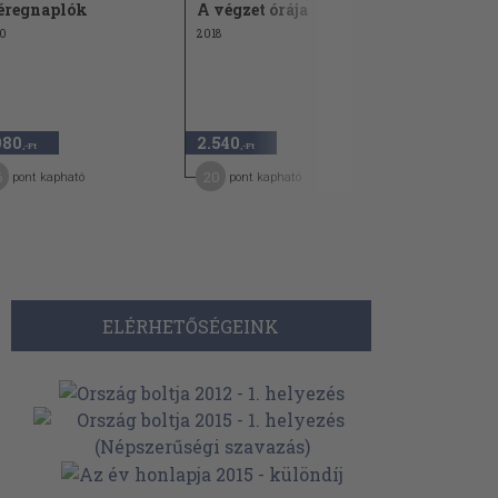
regnaplók
A végzet órája
Az istenn
0
2018
2006
980
2.540
1.840
,-Ft
,-Ft
,-Ft
6
20
9
pont kapható
pont kapható
pont kap
ELÉRHETŐSÉGEINK