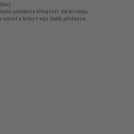
ldány
ető példánya elfogyott. Ha kívánja,
és amint a könyv egy újabb példánya