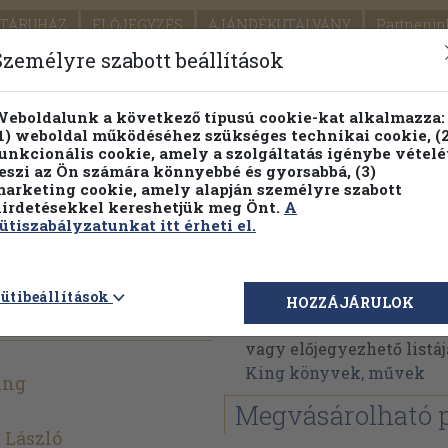
TÁRUHÁZ
ELŐJEGYZÉS
AJÁNDÉKUTALVÁNY
Partnerün
SZÁLLÍTÁS
SEGÍTSÉG
Személyre szabott beállítások
1.
Részletes kereső
Témaköri fa
eboldalunk a következő típusú cookie-kat alkalmazza:
1) weboldal működéséhez szükséges technikai cookie, (2
KIADV
unkcionális cookie, amely a szolgáltatás igénybe vételé
LEGNA
eszi az Ön számára könnyebbé és gyorsabbá, (3)
arketing cookie, amely alapján személyre szabott
PILLANATNYI ÁRAINK
FENNTARTHATÓ OLVASMÁN
irdetésekkel kereshetjük meg Önt.
A
ütiszabályzatunkat itt érheti el.
Stephen King
ütibeállítások
HOZZÁJÁRULOK
Stephen King műveinek 
vagy előjegyezhető listáj
King könyvek, művek
ing
Megvásárolható 
 László