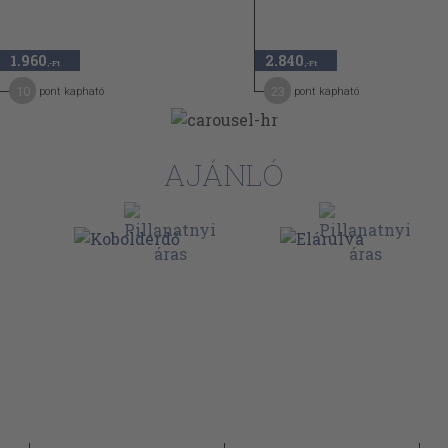
1.960
2.840
,-Ft
,-Ft
10
23
pont kapható
pont kapható
AJÁNLÓ