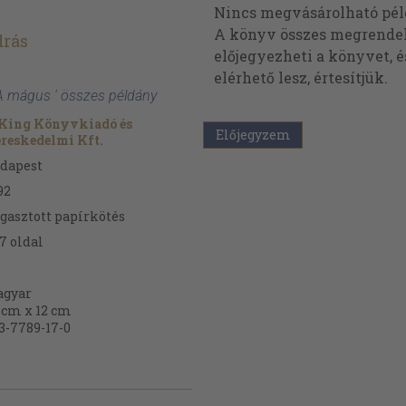
Nincs megvásárolható pé
A könyv összes megrendelh
drás
előjegyezheti a könyvet, 
elérhető lesz, értesítjük.
 A mágus ' összes példány
King Könyvkiadó és
Előjegyzem
reskedelmi Kft.
dapest
92
gasztott papírkötés
7
oldal
gyar
 cm x 12 cm
3-7789-17-0