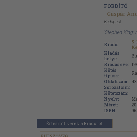
FORDÍTÓ
Gáspár An
Budapest
'Stephen King:
S-
Kiadó:
Ke
Kiadás
Bu
helye:
Kiadás éve:
19
Kötés
Ra
típusa:
Oldalszám:
43
Sorozatcím:
Kötetszám:
Nyelv:
Ma
Méret:
20
ISBN:
96
Értesítőt kérek a kiadóról
FÜLSZÖVEG