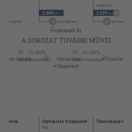
2.440 Ft
2.980
1.220
50
,-Ft
,-Ft
,-Ft
7
15
6
pont kapható
pont kapható
pont kapható
A SOROZAT TOVÁBBI MŰVEI
ér kövön
Optimista világnézet
Tanulmányok
1913