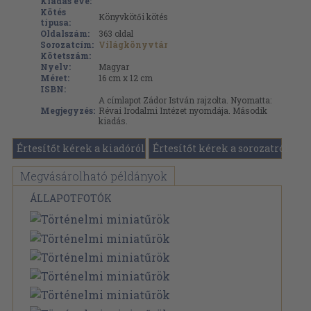
Kiadás éve:
Kötés
Könyvkötői kötés
típusa:
Oldalszám:
363
oldal
Sorozatcím:
Világkönyvtár
Kötetszám:
Nyelv:
Magyar
Méret:
16 cm x 12 cm
ISBN:
A címlapot Zádor István rajzolta. Nyomatta:
Megjegyzés:
Révai Irodalmi Intézet nyomdája. Második
kiadás.
Értesítőt kérek a kiadóról
Értesítőt kérek a sorozatról
Megvásárolható példányok
ÁLLAPOTFOTÓK