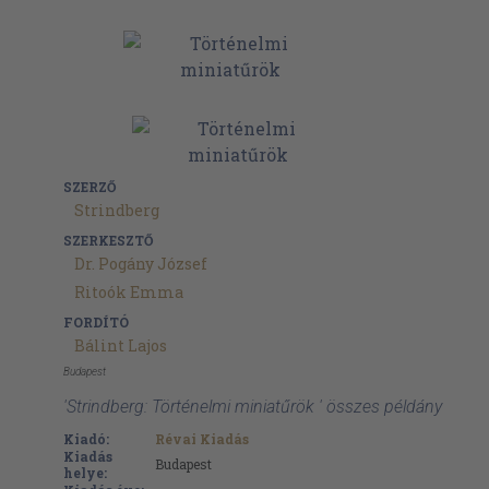
SZERZŐ
Strindberg
SZERKESZTŐ
Dr. Pogány József
Ritoók Emma
FORDÍTÓ
Bálint Lajos
Budapest
'Strindberg: Történelmi miniatűrök ' összes példány
Kiadó:
Révai Kiadás
Kiadás
Budapest
helye: