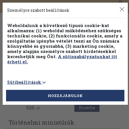
0
Toggle
Főmenü
Könyveink
navigation
Személyre szabott beállítások
Weboldalunk a következő típusú cookie-kat
alkalmazza: (1) weboldal működéséhez szükséges
technikai cookie, (2) funkcionális cookie, amely a
szolgáltatás igénybe vételét teszi az Ön számára
könnyebbé és gyorsabbá, (3) marketing cookie,
Válogasson több mint 1.000.000 kiadványunk közül
10-
amely alapján személyre szabott hirdetésekkel
100% kedvezménnyel!
kereshetjük meg Önt.
A sütiszabályzatunkat itt
érheti el.
Sütibeállítások
Vissza az előző oldalra
HOZZÁJÁRULOK
920
Kosárba
,-Ft
Történelmi miniatűrök