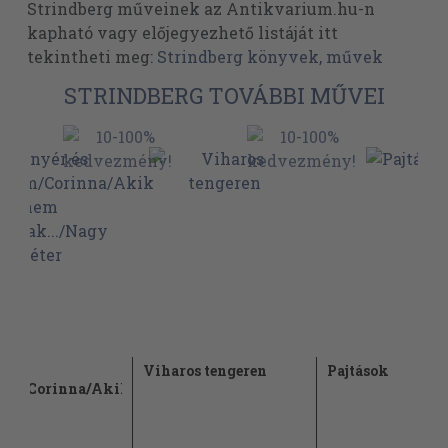
Strindberg műveinek az Antikvarium.hu-n
kapható vagy előjegyezhető listáját itt
tekintheti meg:
Strindberg könyvek, művek
STRINDBERG TOVÁBBI MŰVEI
r és
Viharos tengeren
Pajtások
lem/Corinna/Akik
.