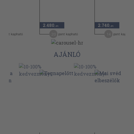
2.480
2.740
-Ft
,-Ft
,-Ft
20
14
pont kapható
pont kapható
pont kapható
AJÁNLÓ