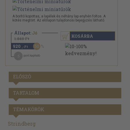
A borító kopottas, a lapélek és néhány lap enyhén foltos. A
kötés megtört. Az előlapon tulajdonosi bejegyzés látható.
Állapot:
Jó
KOSÁRBA
1.840 Ft
920
50
,-Ft
5
pont kapható
ELŐSZÓ
TARTALOM
TÉMAKÖRÖK
Strindberg