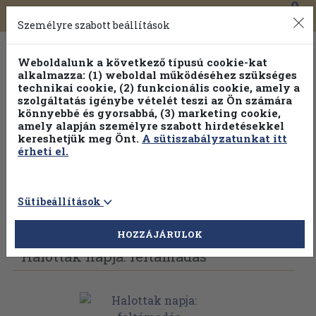
0
Toggle
Főmenü
Könyveink
navigation
Személyre szabott beállítások
Weboldalunk a következő típusú cookie-kat
alkalmazza: (1) weboldal működéséhez szükséges
technikai cookie, (2) funkcionális cookie, amely a
szolgáltatás igénybe vételét teszi az Ön számára
könnyebbé és gyorsabbá, (3) marketing cookie,
Válogasson több mint 30 000 kötet közül
amely alapján személyre szabott hirdetésekkel
Hobbi témakörökben
20% kedvezménnyel!
kereshetjük meg Önt.
A sütiszabályzatunkat itt
érheti el.
Sütibeállítások
Vissza az előző oldalra
Válasszon példányt
HOZZÁJÁRULOK
Halottak napja: feltámadás