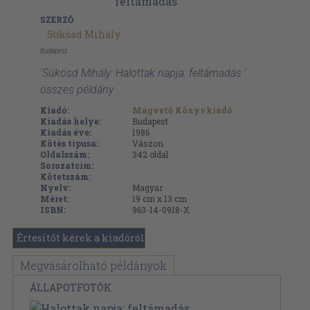
SZERZŐ
Sükösd Mihály
Budapest
'Sükösd Mihály: Halottak napja: feltámadás '
összes példány
Kiadó:
Magvető Könyvkiadó
Kiadás helye:
Budapest
Kiadás éve:
1986
Kötés típusa:
Vászon
Oldalszám:
342
oldal
Sorozatcím:
Kötetszám:
Nyelv:
Magyar
Méret:
19 cm x 13 cm
ISBN:
963-14-0918-X
Értesítőt kérek a kiadóról
Megvásárolható példányok
ÁLLAPOTFOTÓK