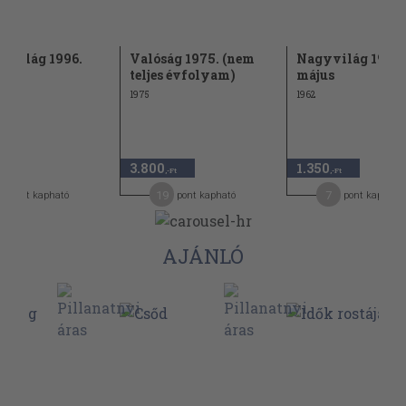
 Világ 1996.
Valóság 1975. (nem
Nagyvilág 1962.
is
teljes évfolyam)
május
1975
1962
3.800
1.350
,-Ft
,-Ft
19
7
pont kapható
pont kapható
pont kapható
AJÁNLÓ