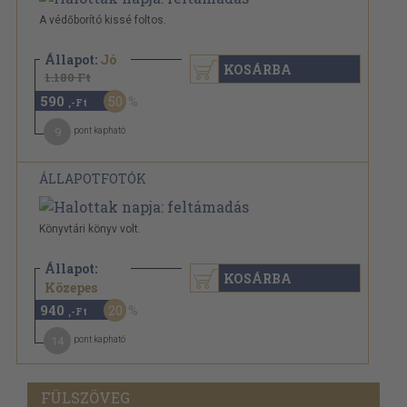
A védőborító kissé foltos.
Állapot:
Jó
KOSÁRBA
1.180 Ft
590
50
,-Ft
9
pont kapható
ÁLLAPOTFOTÓK
Könyvtári könyv volt.
Állapot:
KOSÁRBA
1.180 Ft
Közepes
940
20
,-Ft
14
pont kapható
FÜLSZÖVEG