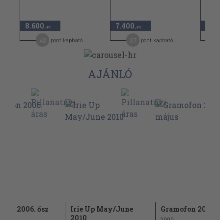
8.600
7.400
880
,-Ft
,-Ft
43
37
pont kapható
pont kapható
AJÁNLÓ
fon 2006. ősz
Irie Up May/June
Gramofon 2000. 
2010
2000