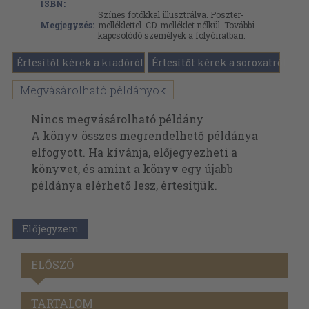
ISBN:
Színes fotókkal illusztrálva. Poszter-
Megjegyzés:
melléklettel. CD-melléklet nélkül. További
kapcsolódó személyek a folyóiratban.
Értesítőt kérek a kiadóról
Értesítőt kérek a sorozatról
Megvásárolható példányok
Nincs megvásárolható példány
A könyv összes megrendelhető példánya
elfogyott. Ha kívánja, előjegyezheti a
könyvet, és amint a könyv egy újabb
példánya elérhető lesz, értesítjük.
Előjegyzem
ELŐSZÓ
TARTALOM