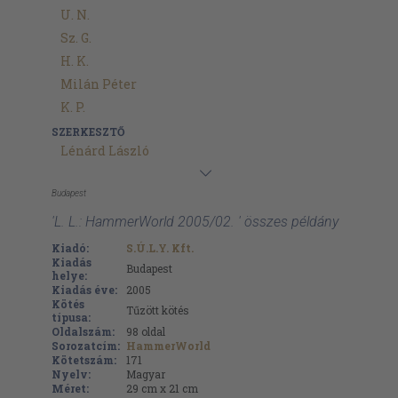
U. N.
Sz. G.
H. K.
Milán Péter
K. P.
SZERKESZTŐ
Lénárd László
Budapest
'L. L.: HammerWorld 2005/02. ' összes példány
Kiadó:
S.Ú.L.Y. Kft.
Kiadás
Budapest
helye:
Kiadás éve:
2005
Kötés
Tűzött kötés
típusa:
Oldalszám:
98
oldal
Sorozatcím:
HammerWorld
Kötetszám:
171
Nyelv:
Magyar
Méret:
29 cm x 21 cm