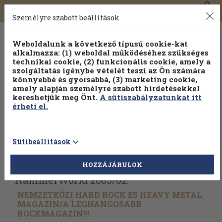
0
Toggle
Főmenü
Könyveink
navigation
Személyre szabott beállítások
Weboldalunk a következő típusú cookie-kat
alkalmazza: (1) weboldal működéséhez szükséges
technikai cookie, (2) funkcionális cookie, amely a
szolgáltatás igénybe vételét teszi az Ön számára
könnyebbé és gyorsabbá, (3) marketing cookie,
amely alapján személyre szabott hirdetésekkel
kereshetjük meg Önt.
A sütiszabályzatunkat itt
érheti el.
Sütibeállítások
Vissza az előző oldalra
Válasszon példányt
HOZZÁJÁRULOK
HammerWorld 2005/
02.
NEMZETKÖZI HARD ROCK ÉS HEAVY METAL
MAGAZIN/
A LEGHANGOSABB
ROCKMAGAZIN!!!