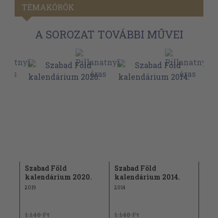
TÉMAKÖRÖK
A SOROZAT TOVÁBBI MŰVEI
Szabad Föld
Szabad Föld
Sza
9
kalendárium 2020.
kalendárium 2014.
kal
2019
2014
2008
1.140 Ft
1.140 Ft
1.14