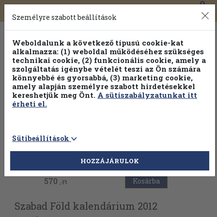
0
Toggle
Főmenü
Könyveink
navigation
Személyre szabott beállítások
Weboldalunk a következő típusú cookie-kat
alkalmazza: (1) weboldal működéséhez szükséges
technikai cookie, (2) funkcionális cookie, amely a
szolgáltatás igénybe vételét teszi az Ön számára
könnyebbé és gyorsabbá, (3) marketing cookie,
amely alapján személyre szabott hirdetésekkel
kereshetjük meg Önt.
A sütiszabályzatunkat itt
érheti el.
Sütibeállítások
Vissza az előző oldalra
HOZZÁJÁRULOK
570
Kosárba
,-Ft
Szabad Föld kalendárium 2012