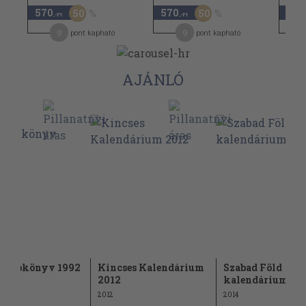
570
570
570
50
50
,-Ft
,-Ft
9
9
pont kapható
pont kapható
AJÁNLÓ
azsebkönyv 1992
Kincses Kalendárium
Szabad Föld
2012
kalendárium 201
2012
2014