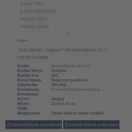
Hardi Péter
O. Horváth György
Palágyi Béla
Pethes József
Budapest
'Dulai Sándor: Szabad Föld kalendárium 2012 '
összes példány
Kiadó:
Geomédia Kiadói Zrt.
Kiadás helye:
Budapest
Kiadás éve:
2011
Kötés típusa:
Ragasztott papírkötés
Oldalszám:
256
oldal
Sorozatcím:
Szabad Föld kalendárium
Kötetszám:
Nyelv:
Magyar
Méret:
22 cm x 15 cm
ISBN:
Megjegyzés:
Fekete-fehér és színes fotókkal.
Értesítőt kérek a kiadóról
Értesítőt kérek a sorozatról