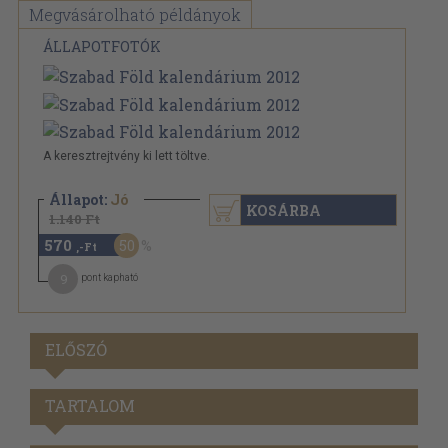
Megvásárolható példányok
ÁLLAPOTFOTÓK
A keresztrejtvény ki lett töltve.
Állapot:
Jó
KOSÁRBA
1.140 Ft
570
50
,-Ft
9
pont kapható
ELŐSZÓ
TARTALOM