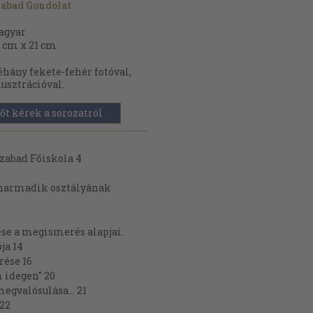
abad Gondolat
agyar
 cm x 21 cm
hány fekete-fehér fotóval,
lusztrációval.
őt kérek a sorozatról
Szabad Főiskola 4
 harmadik osztályának
se a megismerés alapjai.
ja 14
rése 16
 idegen" 20
gvalósulása... 21
22