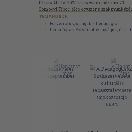
Ertsey Attila: 7000 tölgy szeminárium 23
Somogyi Tibor: Még egyszer a szakmunkáról
Hírek, információk, beszámolók 26
TÉMAKÖRÖK
Folyóiratok, újságok
>
Pedagógia
Pedagógia
>
Folyóiratok, újságok, értes