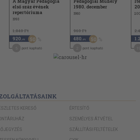
A Magyar Pedagógia
Pedagógiai Műhely
It
első száz évének
1980. december
20
repertóriuma
1980
20
1993
1.840 Ft
960 Ft
2.
920
480
1.
50
50
,-Ft
,-Ft
5
2
1
pont kapható
pont kapható
ZOLGÁLTATÁSAINK
ÉSZLETES KERESŐ
ÉRTESÍTŐ
ONTÁRUHÁZ
SZEMÉLYES ÁTVÉTEL
LŐJEGYZÉS
SZÁLLÍTÁSI FELTÉTELEK