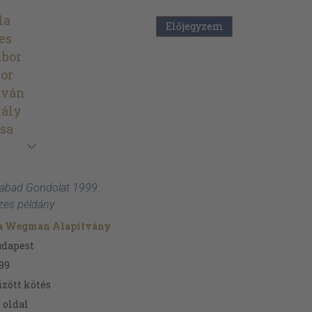
la
Előjegyzem
es
ibor
or
tván
hály
zsa
 Szabad Gondolat 1999.
zes példány
ta Wegman Alapítvány
udapest
99
zött kötés
7
oldal