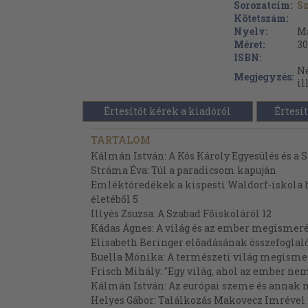
Sorozatcím:
Sz
Kötetszám:
Nyelv:
M
Méret:
30
ISBN:
Né
Megjegyzés:
il
Értesítőt kérek a kiadóról
Értesít
TARTALOM
Kálmán István: A Kós Károly Egyesülés és a 
Stráma Éva: Túl a paradicsom kapuján
Emléktöredékek a kispesti Waldorf-iskola
életéből 5
Illyés Zsuzsa: A Szabad Főiskoláról 12
Kádas Ágnes: A világ és az ember megismeré
Elisabeth Beringer előadásának összefoglaló
Buella Mónika: A természeti világ megisme
Frisch Mihály: "Egy világ, ahol az ember nem
Kálmán István: Az európai szeme és annak me
Helyes Gábor: Találkozás Makovecz Imrével 