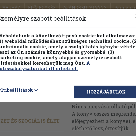
TÁRUHÁZ
ELŐJEGYZÉS
AJÁNDÉKUTALVÁNY
Partnerün
SZÁLLÍTÁS
SEGÍTSÉG
Személyre szabott beállítások
1.
Részletes kereső
Témaköri fa
eboldalunk a következő típusú cookie-kat alkalmazza:
1) weboldal működéséhez szükséges technikai cookie, (2
KIADV
unkcionális cookie, amely a szolgáltatás igénybe vételé
LEGNA
eszi az Ön számára könnyebbé és gyorsabbá, (3)
arketing cookie, amely alapján személyre szabott
PILLANATNYI ÁRAINK
FENNTARTHATÓ OLVASMÁN
irdetésekkel kereshetjük meg Önt.
A
ütiszabályzatunkat itt érheti el.
 1999.
ütibeállítások
Megvásárolható 
HOZZÁJÁRULOK
Nincs megvásárolható pé
A könyv összes megrendelh
ET ÉS SZOCIÁLIS ÉLET
előjegyezheti a könyvet, 
elérhető lesz, értesítjük.