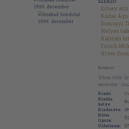
SZERZŐ
Ertsey Atti
Kádas Ágn
Somogyi T
Helyes Gáb
Kálmán Is
Frisch Mi
Illyés Zsu
Budapest
'Ertsey Attila:
december ' öss
Kiadó:
I
Kiadás
B
helye:
Kiadás éve:
19
Kötés
Tű
típusa:
Oldalszám:
2