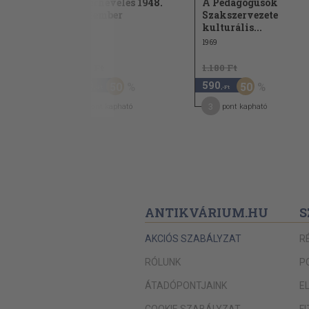
amus 1998.
Embernevelés 1948.
A Pedagógusok
szeptember
Szakszervezete
kulturális...
1948
1969
2.400 Ft
1.180 Ft
1.200
590
50
50
,-Ft
,-Ft
6
3
pont kapható
pont kapható
ANTIKVÁRIUM.HU
S
AKCIÓS SZABÁLYZAT
R
RÓLUNK
P
ÁTADÓPONTJAINK
E