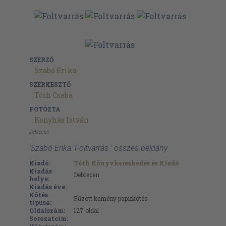
SZERZŐ
Szabó Erika
SZERKESZTŐ
Tóth Csaba
FOTÓZTA
Konyhás István
Debrecen
'Szabó Erika: Foltvarrás ' összes példány
Kiadó:
Tóth Könyvkereskedés és Kiadó
Kiadás
Debrecen
helye:
Kiadás éve:
Kötés
Fűzött kemény papírkötés
típusa:
Oldalszám:
127
oldal
Sorozatcím: