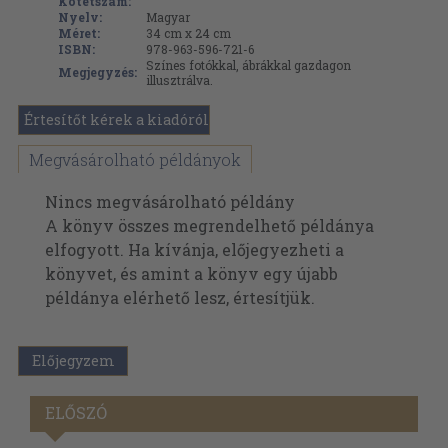
Kötetszám:
Nyelv:
Magyar
Méret:
34 cm x 24 cm
ISBN:
978-963-596-721-6
Színes fotókkal, ábrákkal gazdagon
Megjegyzés:
illusztrálva.
Értesítőt kérek a kiadóról
Megvásárolható példányok
Nincs megvásárolható példány
A könyv összes megrendelhető példánya
elfogyott. Ha kívánja, előjegyezheti a
könyvet, és amint a könyv egy újabb
példánya elérhető lesz, értesítjük.
Előjegyzem
ELŐSZÓ