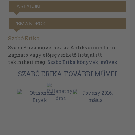
TARTALOM
TÉMAKÖRÖK
Szabó Erika
Szabó Erika műveinek az Antikvarium.hu-n
kapható vagy előjegyezhető listáját itt
tekintheti meg:
Szabó Erika könyvek, művek
SZABÓ ERIKA TOVÁBBI MŰVEI