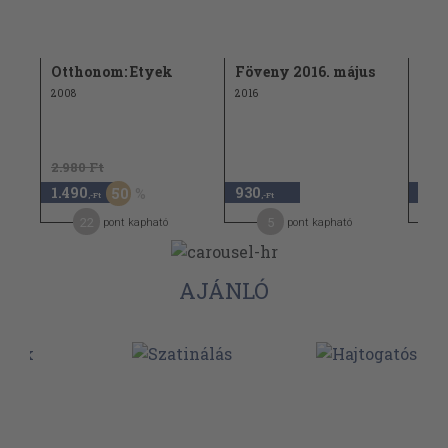
asz
Otthonom: Etyek
Föveny 2016. május
Ígér
2008
2016
2.980 Ft
1.98
1.490
930
990
50
,-Ft
,-Ft
22
5
pont kapható
pont kapható
AJÁNLÓ