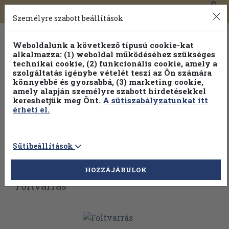
0
Toggle
Főmenü
Könyveink
navigation
Személyre szabott beállítások
Weboldalunk a következő típusú cookie-kat
alkalmazza: (1) weboldal működéséhez szükséges
technikai cookie, (2) funkcionális cookie, amely a
szolgáltatás igénybe vételét teszi az Ön számára
könnyebbé és gyorsabbá, (3) marketing cookie,
amely alapján személyre szabott hirdetésekkel
kereshetjük meg Önt.
A sütiszabályzatunkat itt
érheti el.
Sütibeállítások
Vissza az előző oldalra
Válasszon példányt
HOZZÁJÁRULOK
Foltvarrás