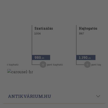
tók
Szatinálás
Hajtogatós
2004
1987
980
1.190
,-Ft
,-Ft
8
6
pont kapható
pont kapható
pont kapható
ANTIKVÁRIUM.HU