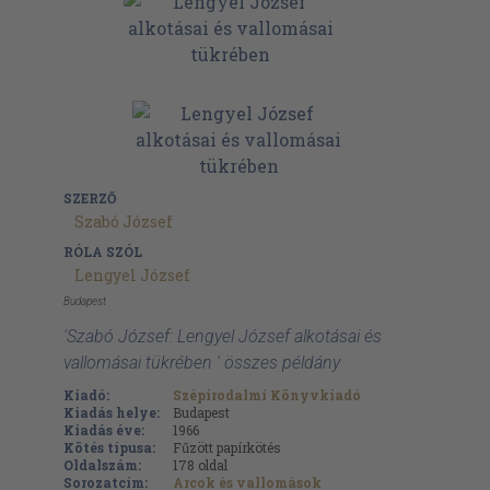
SZERZŐ
Szabó József
RÓLA SZÓL
Lengyel József
Budapest
'Szabó József: Lengyel József alkotásai és
vallomásai tükrében ' összes példány
Kiadó:
Szépirodalmi Könyvkiadó
Kiadás helye:
Budapest
Kiadás éve:
1966
Kötés típusa:
Fűzött papírkötés
Oldalszám:
178
oldal
Sorozatcím:
Arcok és vallomások