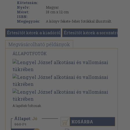
Kötetszám:
Nyelv:
Magyar
Méret:
18 cm x 12 cm
ISBN:
Megjegyzés:
A könyv fekete-fehér fotókkal illusztrált.
Értesítőt kérek a kiadóról
Értesítőt kérek a sorozatról
Megvásárolható példányok
ÁLLAPOTFOTÓK
A lapélek foltosak.
Állapot:
Jó
KOSÁRBA
960 Ft