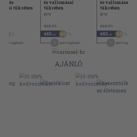
ásai és
és vallomásai
és vallomásai
másai tükrében
tükrében
tükrében
1970
1970
t
960 Ft
960 Ft
480
480
30
50
50
,-Ft
,-Ft
7
7
pont kapható
pont kapható
pont kapható
AJÁNLÓ