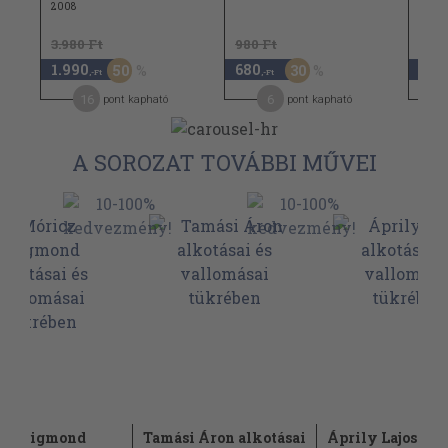
2008
3.980 Ft
980 Ft
1.990
680
7.5
50
30
,-Ft
,-Ft
16
6
pont kapható
pont kapható
A SOROZAT TOVÁBBI MŰVEI
cz Zsigmond
Tamási Áron alkotásai
Áprily Lajos alk