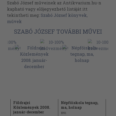
Szabó József műveinek az Antikvarium.hu-n
kapható vagy előjegyezhető listáját itt
tekintheti meg:
Szabó József könyvek,
művek
SZABÓ JÓZSEF TOVÁBBI MŰVEI
Földrajzi
Népfőiskola tegnap,
Bel
Közlemények 2008.
ma, holnap
jan
január-december
1991
1988