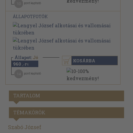
10
pont kapható
ÁLLAPOTFOTÓK
Állapot:
Jó
KOSÁRBA
960
,-Ft
14
pont kapható
TARTALOM
TÉMAKÖRÖK
Szabó József