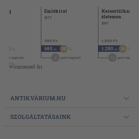
zhang
Emlékirat
Keresztülkasul 
életemen
1977
1997
t
980 Ft
1.840 Ft
680
1.280
50
30
30
,-Ft
,-Ft
6
12
pont kapható
pont kapható
pont kapható
ANTIKVÁRIUM.HU
SZOLGÁLTATÁSAINK