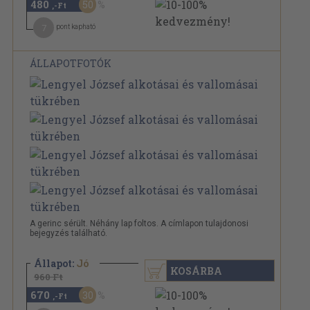
480
50
,-Ft
7
pont kapható
ÁLLAPOTFOTÓK
A gerinc sérült. Néhány lap foltos. A címlapon tulajdonosi
bejegyzés található.
Állapot:
Jó
KOSÁRBA
960 Ft
670
30
,-Ft