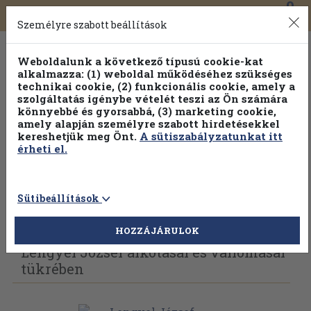
0
Toggle
Főmenü
Könyveink
navigation
Személyre szabott beállítások
Weboldalunk a következő típusú cookie-kat
alkalmazza: (1) weboldal működéséhez szükséges
technikai cookie, (2) funkcionális cookie, amely a
szolgáltatás igénybe vételét teszi az Ön számára
könnyebbé és gyorsabbá, (3) marketing cookie,
Válogasson több mint 1.000.000 kiadványunk közül
10-
amely alapján személyre szabott hirdetésekkel
100% kedvezménnyel!
kereshetjük meg Önt.
A sütiszabályzatunkat itt
érheti el.
Sütibeállítások
Vissza az előző oldalra
Válasszon példányt
HOZZÁJÁRULOK
Lengyel József alkotásai és vallomásai
tükrében