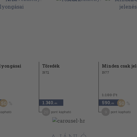
olyongásai
Töredék
Minden csak jel
1972
1977
1.180 Ft
1.340
590
50
50
,-Ft
,-Ft
20
9
kapható
pont kapható
pont kapható