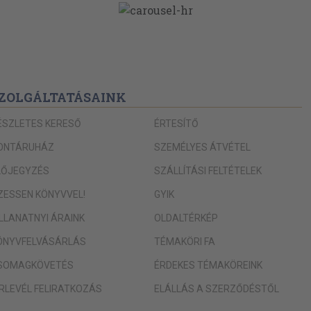
ZOLGÁLTATÁSAINK
ÉSZLETES KERESŐ
ÉRTESÍTŐ
ONTÁRUHÁZ
SZEMÉLYES ÁTVÉTEL
LŐJEGYZÉS
SZÁLLÍTÁSI FELTÉTELEK
IZESSEN KÖNYVVEL!
GYIK
ILLANATNYI ÁRAINK
OLDALTÉRKÉP
ÖNYVFELVÁSÁRLÁS
TÉMAKÖRI FA
SOMAGKÖVETÉS
ÉRDEKES TÉMAKÖREINK
ÍRLEVÉL FELIRATKOZÁS
ELÁLLÁS A SZERZŐDÉSTŐL