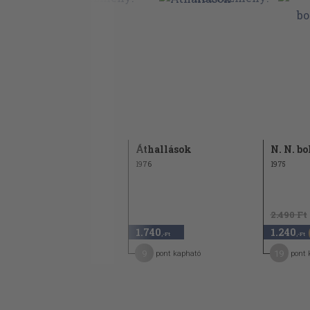
Ég és föld
Áthallások
N. N. b
1971
1976
1975
1.160 Ft
2.490 Ft
580
1.740
1.240
50
,-Ft
,-Ft
,-Ft
9
9
19
pont kapható
pont kapható
pont 