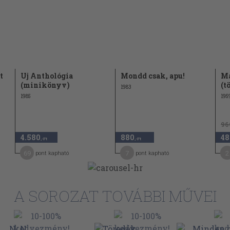
27
t
Uj Anthológia
Mondd csak, apu!
Ma
(minikönyv)
(t
1983
1985
195
96
4.580
880
48
,-Ft
,-Ft
69
7
2
pont kapható
pont kapható
A SOROZAT TOVÁBBI MŰVEI