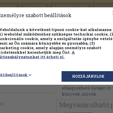
TÁRUHÁZ
ELŐJEGYZÉS
AJÁNDÉKUTALVÁNY
Partnerün
SZÁLLÍTÁS
SEGÍTSÉG
Személyre szabott beállítások
Részletes kereső
Témaköri fa
eboldalunk a következő típusú cookie-kat alkalmazza:
1) weboldal működéséhez szükséges technikai cookie, (2
Vál
unkcionális cookie, amely a szolgáltatás igénybe vételé
eszi az Ön számára könnyebbé és gyorsabbá, (3)
arketing cookie, amely alapján személyre szabott
PILLANATNYI ÁRAINK
FENNTARTHATÓ OLVASMÁN
irdetésekkel kereshetjük meg Önt.
A
ütiszabályzatunkat itt érheti el.
gyász
Szabó Lőrinc
ütibeállítások
HOZZÁJÁRULOK
Szabó Lőrinc műveinek 
előjegyezhető listáját it
könyvek, művek
nc
Megvásárolható 