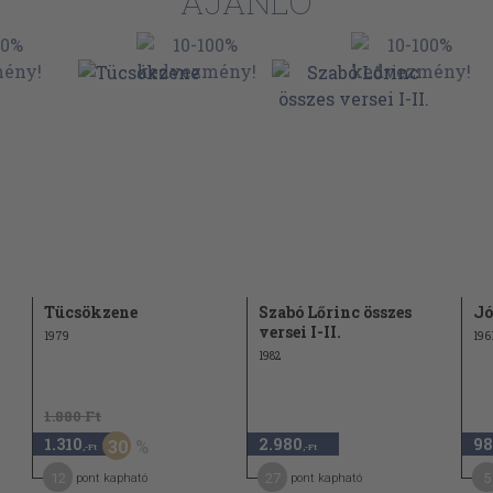
AJÁNLÓ
Tücsökzene
Szabó Lőrinc összes
Jó
versei I-II.
1979
196
1982
1.880 Ft
1.310
2.980
98
30
,-Ft
,-Ft
12
27
5
pont kapható
pont kapható