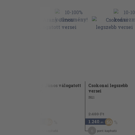
összes
Arany János válogatott
Csokonai legszebb
versei
versei
1921
960 Ft
2.480 Ft
480
1.240
50
50
,-Ft
,-Ft
7
6
pont kapható
pont kapható