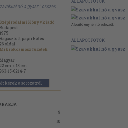
ÁLLAPOTFOTÓK
Szavakkal nő a gyász ' összes
Szépirodalmi Könyvkiadó
A borító enyhén töredezett.
Budapest
1975
Ragasztott papírkötés
ÁLLAPOTFOTÓK
26
oldal
Mikrokozmosz füzetek
Magyar
22 cm x 13 cm
963-15-0214-7
őt kérek a sorozatról
DARABJA
9
10