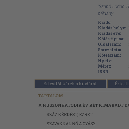
'Szabó Lőrinc: 
példány
Kiadó:
Kiadás helye:
Kiadás éve:
Kötés típusa:
Oldalszám:
Sorozatcím:
Kötetszám:
Nyelv:
Méret:
ISBN:
Értesítőt kérek a kiadóról
Értesít
TARTALOM
A HUSZONHATODIK ÉV KÉT KIMARADT 
SZÁZ KÉRDÉST, EZRET
SZAVAKKAL NŐ A GYÁSZ