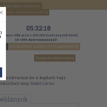
k: Régiségkereskedés.hu
A kosaram
HÍRLEVÉL
BELÉPÉS/REGISZTRÁCIÓ
MÉG
0
5000
Ft
05:32:18
)
ogasson több mint 1.000.000 kiadványunk közül
t
10-100% kedvezménnyel!
YOK
KÖTELEZŐ ÉS AJÁNLOTT OLVASMÁNYOK
Vissza az előző oldalra
az Antikvarium.hu-n kapható vagy
t tekintheti meg:
Szabó Lőrinc
példányok