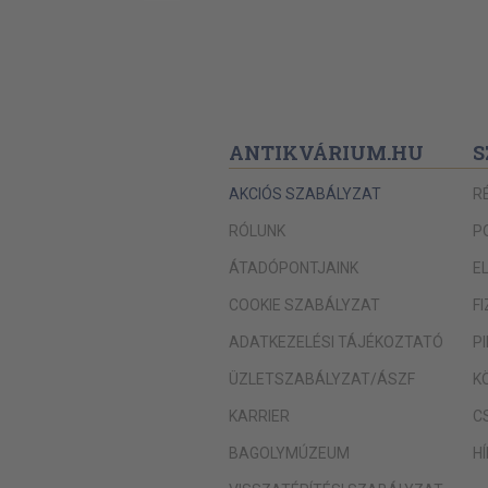
ANTIKVÁRIUM.HU
S
AKCIÓS SZABÁLYZAT
R
RÓLUNK
P
ÁTADÓPONTJAINK
E
COOKIE SZABÁLYZAT
F
ADATKEZELÉSI TÁJÉKOZTATÓ
P
ÜZLETSZABÁLYZAT/ÁSZF
K
KARRIER
C
BAGOLYMÚZEUM
H