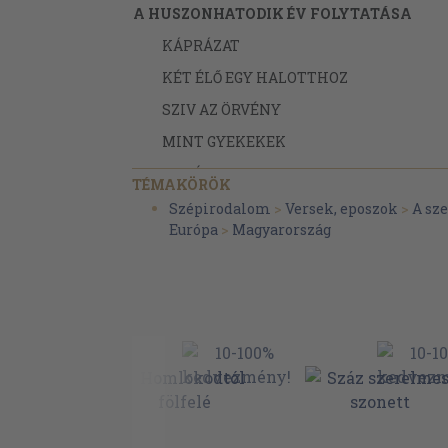
A HUSZONHATODIK ÉV FOLYTATÁSA
KÁPRÁZAT
KÉT ÉLŐ EGY HALOTTHOZ
SZIV AZ ÖRVÉNY
MINT GYEKEKEK
A CSÓKOD?
TÉMAKÖRÖK
RÁTI ALKONY
Szépirodalom
>
Versek, eposzok
>
A sz
Európa
>
Magyarország
AHOGY LEHET
KÉSŐ
BÍRÁK
MA MÉG
OLTÓ KÉPZELET
VONATON
VÉGSŐ MENEDÉK