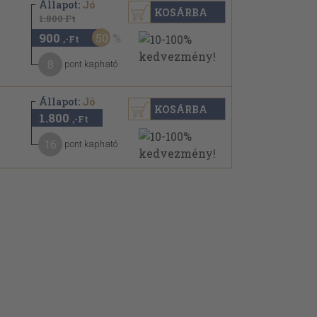
Állapot:
Jó
KOSÁRBA
1.800 Ft
900
50
,-Ft
8
pont kapható
Állapot:
Jó
KOSÁRBA
1.800
,-Ft
16
pont kapható