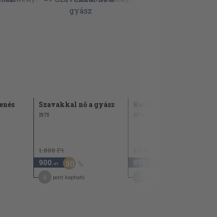
enés
Szavakkal nő a gyász
Kettős rekviem
1975
1972
1.800 Ft
1.740 Ft
900
870
50
50
,-Ft
,-Ft
8
7
pont kapható
pont kapható