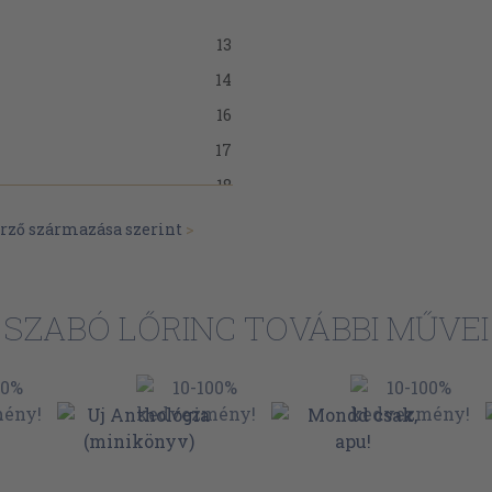
13
14
16
17
18
19
erző származása szerint
>
20
21
SZABÓ LŐRINC TOVÁBBI MŰVEI
22
23
24
25
26