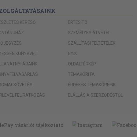
ZOLGÁLTATÁSAINK
ÉSZLETES KERESŐ
ÉRTESÍTŐ
ONTÁRUHÁZ
SZEMÉLYES ÁTVÉTEL
LŐJEGYZÉS
SZÁLLÍTÁSI FELTÉTELEK
IZESSEN KÖNYVVEL!
GYIK
ILLANATNYI ÁRAINK
OLDALTÉRKÉP
ÖNYVFELVÁSÁRLÁS
TÉMAKÖRI FA
SOMAGKÖVETÉS
ÉRDEKES TÉMAKÖREINK
ÍRLEVÉL FELIRATKOZÁS
ELÁLLÁS A SZERZŐDÉSTŐL