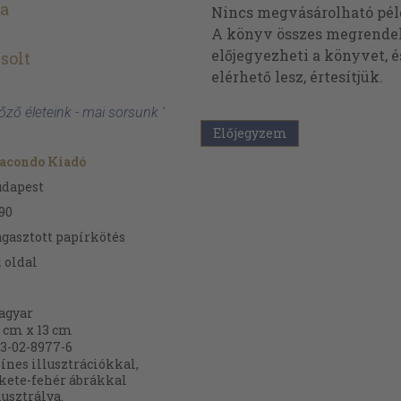
ia
Nincs megvásárolható pé
A könyv összes megrendelh
előjegyezheti a könyvet, 
solt
elérhető lesz, értesítjük.
őző életeink - mai sorsunk '
Előjegyzem
acondo Kiadó
udapest
90
gasztott papírkötés
1
oldal
agyar
 cm x 13 cm
3-02-8977-6
ínes illusztrációkkal,
kete-fehér ábrákkal
lusztrálva.