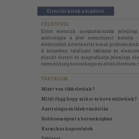
Értesítőt kérek a kiadóról
FÜLSZÖVEG
Előző életeink meghatározzák jelenleg
asztrológia a jövő eseményeit kutatja 
életeinkből következtet a mai problémáink
A könyvben található táblázat és elemzé
elmúlt életeit és megtudhatja jelenlegi éle
személyiség horoszkópja és előző életének r
TARTALOM
Miért van több életünk?
Mitől függ hogy mikor és hová születünk?
Asztrológia és lélekvándorlás
Holdcsomópont a horoszkópban
Karmikus kapcsolatok
Táblázat