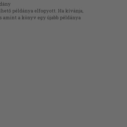
ldány
ető példánya elfogyott. Ha kívánja,
és amint a könyv egy újabb példánya