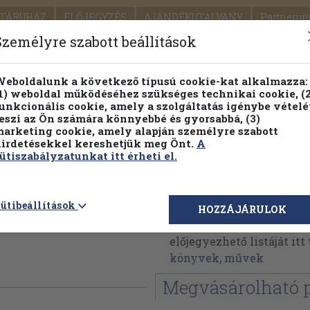
TÁRUHÁZ
ELŐJEGYZÉS
AJÁNDÉKUTALVÁNY
Partnerün
SZÁLLÍTÁS
SEGÍTSÉG
Személyre szabott beállítások
Részletes kereső
Témaköri fa
eboldalunk a következő típusú cookie-kat alkalmazza:
1) weboldal működéséhez szükséges technikai cookie, (2
Vál
unkcionális cookie, amely a szolgáltatás igénybe vételé
eszi az Ön számára könnyebbé és gyorsabbá, (3)
arketing cookie, amely alapján személyre szabott
PILLANATNYI ÁRAINK
FENNTARTHATÓ OLVASMÁN
irdetésekkel kereshetjük meg Önt.
A
ütiszabályzatunkat itt érheti el.
mai
Szabó Mária
ütibeállítások
HOZZÁJÁRULOK
Szabó Mária műveinek a
előjegyezhető listáját it
könyvek, művek
Megvásárolható 