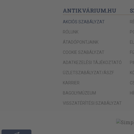
ANTIKVÁRIUM.HU
S
AKCIÓS SZABÁLYZAT
R
RÓLUNK
P
ÁTADÓPONTJAINK
E
COOKIE SZABÁLYZAT
F
ADATKEZELÉSI TÁJÉKOZTATÓ
P
ÜZLETSZABÁLYZAT/ÁSZF
K
KARRIER
C
BAGOLYMÚZEUM
H
VISSZATÉRÍTÉSI SZABÁLYZAT