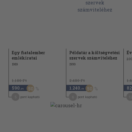
Egy fiatalember
Példatár a költségvetési
Év
emlékiratai
szervek számviteléhez
20
1989
1999
1.180 Ft
2.480 Ft
1.
590
1.240
82
50
50
,-Ft
,-Ft
5
6
1
pont kapható
pont kapható