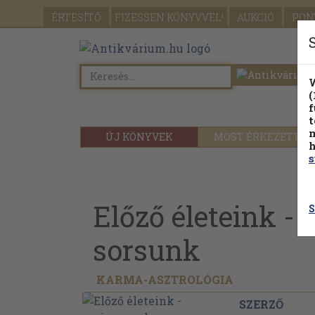
ÉRTESÍTŐ
FIZESSEN
KÖNYVVEL!
AUKCIÓ
PON
W
(
f
t
m
ÚJ KÖNYVEK
MOST ÉRKEZETT
h
s
Előző életeink - 
S
sorsunk
KARMA-ASZTROLÓGIA
SZERZŐ