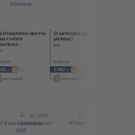
költségvetési szervek
Új antologia (aláírt
A Romanel
ámvitelére
példány)
2009
natkozó...
1940
1
480 Ft
4.980 Ft
240
3.980
2.820
50
20
,-Ft
,-Ft
,-Ft
20
14
pont kapható
pont kapható
pont kap