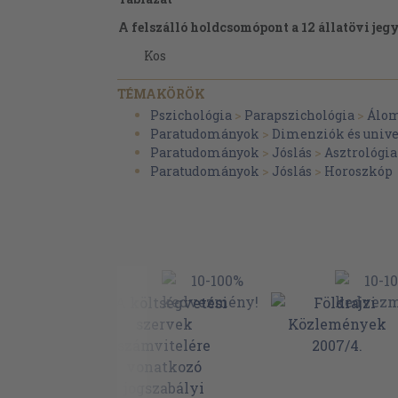
A felszálló holdcsomópont a 12 állatövi jeg
Kos
Bika
TÉMAKÖRÖK
Ikrek
Pszichológia
>
Parapszichológia
>
Álom
Paratudományok
>
Dimenziók és univ
Rák
Paratudományok
>
Jóslás
>
Asztrológia
Oroszlán
Paratudományok
>
Jóslás
>
Horoszkóp
Szűz
Mérleg
Skorpió
Nyilas
Bak
Vízöntő
Halak