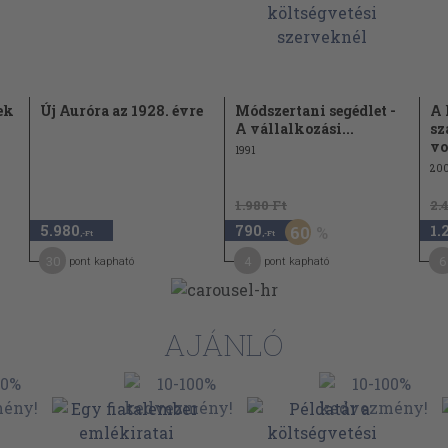
ek
Új Auróra az 1928. évre
Módszertani segédlet -
A 
A vállalkozási...
sz
vo
1991
200
1.980 Ft
2.
5.980
790
1.
60
,-Ft
,-Ft
30
4
6
pont kapható
pont kapható
AJÁNLÓ