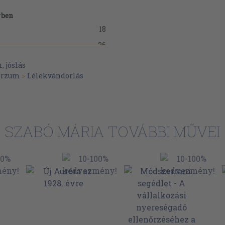
yben
18
26
34
, jóslás
erzum
>
Lélekvándorlás
42
50
58
66
SZABÓ MÁRIA TOVÁBBI MŰVEI
72
82
90
98
106