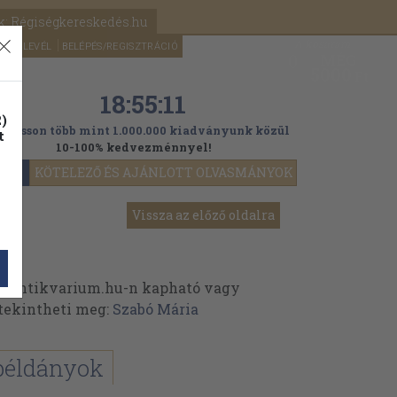
k: Régiségkereskedés.hu
A kosaram
HÍRLEVÉL
BELÉPÉS/REGISZTRÁCIÓ
MÉG
0
5000
Ft
18:55:10
)
ogasson több mint 1.000.000 kiadványunk közül
t
10-100% kedvezménnyel!
YOK
KÖTELEZŐ ÉS AJÁNLOTT OLVASMÁNYOK
Vissza az előző oldalra
z Antikvarium.hu-n kapható vagy
t tekintheti meg:
Szabó Mária
példányok