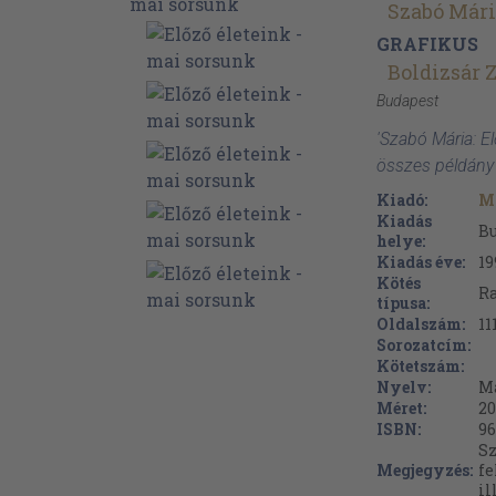
Szabó Már
GRAFIKUS
Boldizsár Z
Budapest
'Szabó Mária: El
összes példány
Kiadó:
M
Kiadás
B
helye:
Kiadás éve:
19
Kötés
Ra
típusa:
Oldalszám:
11
Sorozatcím:
Kötetszám:
Nyelv:
M
Méret:
20
ISBN:
96
Sz
Megjegyzés:
fe
il