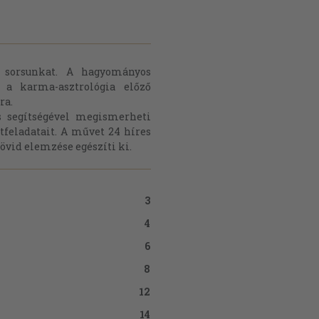
i sorsunkat. A hagyományos
- a karma-asztrológia előző
ra.
s segítségével megismerheti
tfeladatait. A művet 24 híres
övid elemzése egészíti ki.
3
4
6
8
12
14