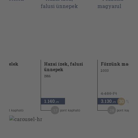
yi ételek
Hazai ízek, falusi
Főzzünk magya
ünnepek
2003
1986
4.480 Ft
1.140
3.130
30
,-Ft
,-Ft
17
28
pont kapható
pont kapható
pont kapható