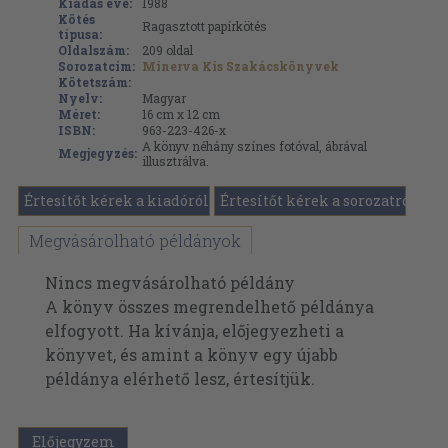
Kiadás éve:
1988
Kötés
Ragasztott papírkötés
típusa:
Oldalszám:
209
oldal
Sorozatcím:
Minerva Kis Szakácskönyvek
Kötetszám:
Nyelv:
Magyar
Méret:
16 cm x 12 cm
ISBN:
963-223-426-x
A könyv néhány színes fotóval, ábrával
Megjegyzés:
illusztrálva.
Értesítőt kérek a kiadóról
Értesítőt kérek a sorozatról
Megvásárolható példányok
Nincs megvásárolható példány
A könyv összes megrendelhető példánya
elfogyott. Ha kívánja, előjegyezheti a
könyvet, és amint a könyv egy újabb
példánya elérhető lesz, értesítjük.
Előjegyzem