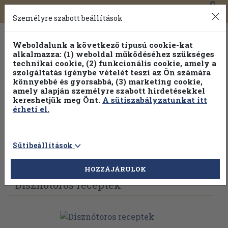
0
Toggle
Főmenü
Könyveink
navigation
Személyre szabott beállítások
Weboldalunk a következő típusú cookie-kat
alkalmazza: (1) weboldal működéséhez szükséges
technikai cookie, (2) funkcionális cookie, amely a
szolgáltatás igénybe vételét teszi az Ön számára
könnyebbé és gyorsabbá, (3) marketing cookie,
amely alapján személyre szabott hirdetésekkel
kereshetjük meg Önt.
A sütiszabályzatunkat itt
érheti el.
Sütibeállítások
Vissza az előző oldalra
Válasszon példányt
HOZZÁJÁRULOK
Disznótoros receptek