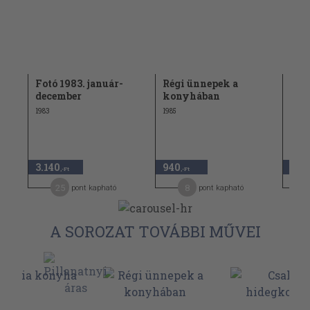
es
Fotó 1983. január-
Régi ünnepek a
Fotó
december
konyhában
dec
1983
1985
1985
3.140
940
2.8
,-Ft
,-Ft
25
8
pont kapható
pont kapható
A SOROZAT TOVÁBBI MŰVEI