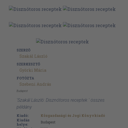
SZERZŐ
Szakál László
SZERKESZTŐ
Györki Mária
FOTÓZTA
Szebeni András
Budapest
'Szakál László: Disznótoros receptek ' összes
példány
Kiadó:
Közgazdasági és Jogi Könyvkiadó
Kiadás
Budapest
helye: