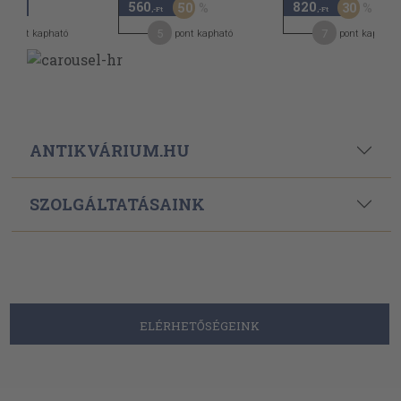
560
820
50
30
,-Ft
,-Ft
,-Ft
4
5
7
pont kapható
pont kapható
pont kapható
ANTIKVÁRIUM.HU
SZOLGÁLTATÁSAINK
ELÉRHETŐSÉGEINK