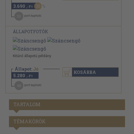
3.690
30
,-Ft
33
pont kapható
ÁLLAPOTFOTÓK
Kitűnő állapotú példány.
Állapot:
Jó
KOSÁRBA
5.280
,-Ft
48
pont kapható
TARTALOM
TÉMAKÖRÖK