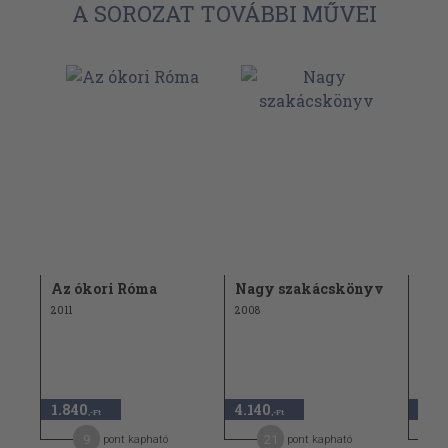
A SOROZAT TOVÁBBI MŰVEI
Az ókori Róma
Nagy szakácskönyv
Sha
2011
2008
840 
1.840
4.140
420
,-Ft
,-Ft
9
21
pont kapható
pont kapható