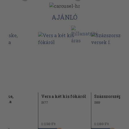
AJÁNLÓ
ecske,
Vers a két kis fókáról
Százszorszép ver
ocska
1977
1989
1.130 Ft
1.180 Ft