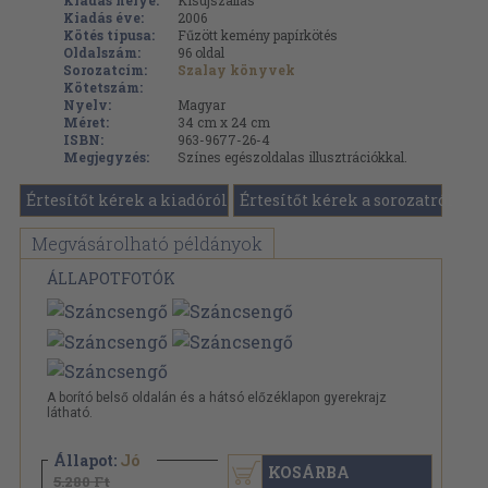
Kiadás helye:
Kisújszállás
Kiadás éve:
2006
Kötés típusa:
Fűzött kemény papírkötés
Oldalszám:
96
oldal
Sorozatcím:
Szalay könyvek
Kötetszám:
Nyelv:
Magyar
Méret:
34 cm x 24 cm
ISBN:
963-9677-26-4
Megjegyzés:
Színes egészoldalas illusztrációkkal.
Értesítőt kérek a kiadóról
Értesítőt kérek a sorozatról
Megvásárolható példányok
ÁLLAPOTFOTÓK
A borító belső oldalán és a hátsó előzéklapon gyerekrajz
látható.
Állapot:
Jó
KOSÁRBA
5.280 Ft