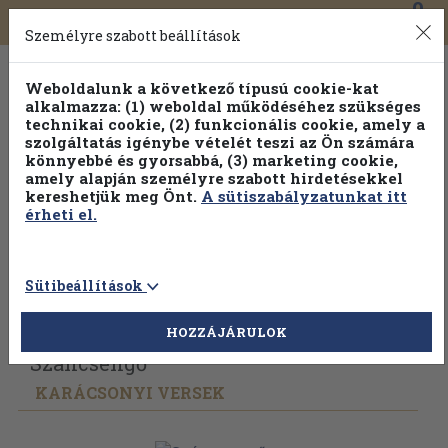
0
Toggle
Főmenü
Könyveink
navigation
Személyre szabott beállítások
Weboldalunk a következő típusú cookie-kat
alkalmazza: (1) weboldal működéséhez szükséges
technikai cookie, (2) funkcionális cookie, amely a
szolgáltatás igénybe vételét teszi az Ön számára
könnyebbé és gyorsabbá, (3) marketing cookie,
amely alapján személyre szabott hirdetésekkel
kereshetjük meg Önt.
A sütiszabályzatunkat itt
érheti el.
Sütibeállítások
Vissza az előző oldalra
Válasszon példányt
HOZZÁJÁRULOK
Száncsengő
KARÁCSONYI VERSEK