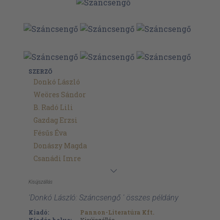
SZERZŐ
Donkó László
Weöres Sándor
B. Radó Lili
Gazdag Erzsi
Fésűs Éva
Donászy Magda
Csanádi Imre
Kisújszállás
'Donkó László: Száncsengő ' összes példány
Kiadó:
Pannon-Literatúra Kft.