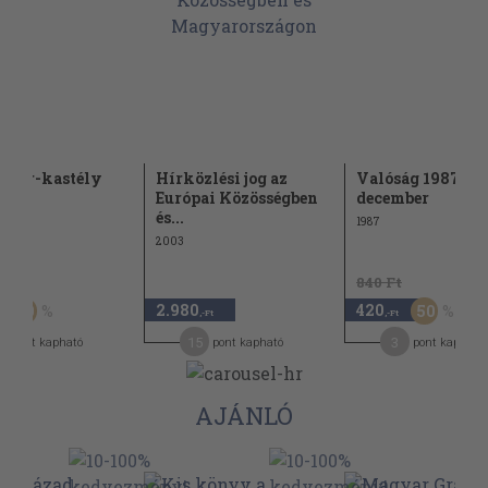
evér-kastély
Hírközlési jog az
Valóság 1987.
Európai Közösségben
december
és...
1987
2003
Ft
840 Ft
2.980
420
50
50
,-Ft
,-Ft
15
3
pont kapható
pont kapható
pont kapható
AJÁNLÓ