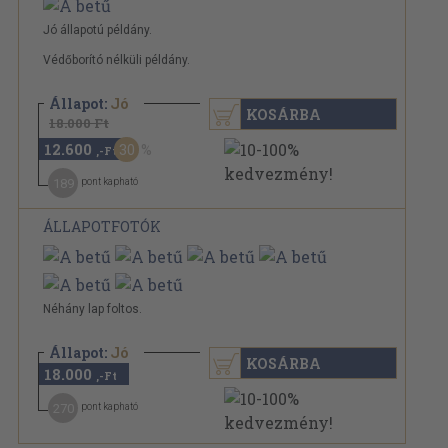
Jó állapotú példány.
Védőborító nélküli példány.
Állapot:
Jó
KOSÁRBA
18.000 Ft
12.600
30
,-Ft
189
pont kapható
ÁLLAPOTFOTÓK
Néhány lap foltos.
Állapot:
Jó
KOSÁRBA
18.000
,-Ft
270
pont kapható