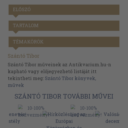
ELŐSZÓ
TARTALOM
TÉMAKÖRÖK
Szántó Tibor
Szántó Tibor műveinek az Antikvarium.hu-n
kapható vagy előjegyezhető listáját itt
tekintheti meg:
Szántó Tibor könyvek,
művek
SZÁNTÓ TIBOR TOVÁBBI MŰVEI