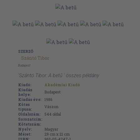
SZERZŐ
Szántó Tibor
Budapest
'Szántó Tibor: A betű ' összes példány
Kiadó:
Akadémiai Kiadó
Kiadás
Budapest
helye:
Kiadás éve:
1986
Kötés
Vászon
típusa:
Oldalszám:
544
oldal
Sorozatcím:
Kötetszám:
Nyelv:
Magyar
Méret:
29 cm x 21 cm
ISBN:
963-05-4247-1