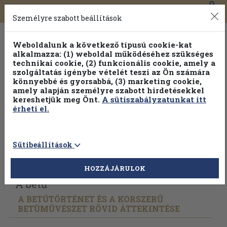
0
Toggle
Főmenü
Könyveink
navigation
Személyre szabott beállítások
Weboldalunk a következő típusú cookie-kat
alkalmazza: (1) weboldal működéséhez szükséges
technikai cookie, (2) funkcionális cookie, amely a
szolgáltatás igénybe vételét teszi az Ön számára
könnyebbé és gyorsabbá, (3) marketing cookie,
Válogasson több mint 1.000.000 kiadványunk közül
10-
amely alapján személyre szabott hirdetésekkel
100% kedvezménnyel!
kereshetjük meg Önt.
A sütiszabályzatunkat itt
érheti el.
Sütibeállítások
Vissza az előző oldalra
Válasszon példányt
HOZZÁJÁRULOK
A betű
A BETŰTÖRTÉNET ÉS A KORSZERŰ
BETŰMŰVÉSZET RÖVID ÁTTEKINTÉSE