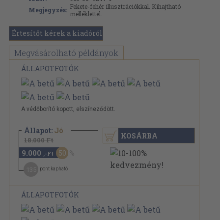
Fekete-fehér illusztrációkkal. Kihajtható
Megjegyzés:
melléklettel.
Értesítőt kérek a kiadóról
Megvásárolható példányok
ÁLLAPOTFOTÓK
A védőborító kopott, elszíneződött.
Állapot:
Jó
KOSÁRBA
18.000 Ft
9.000
50
,-Ft
135
pont kapható
ÁLLAPOTFOTÓK