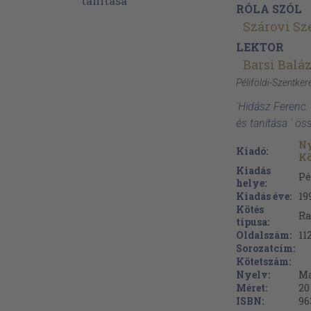
RÓLA SZÓL
Szárovi Sz
LEKTOR
Barsi Balá
Péliföldi-Szentker
'Hidász Ferenc:
és tanítása ' ö
Ny
Kiadó:
Kö
Kiadás
Pé
helye:
Kiadás éve:
19
Kötés
Ra
típusa:
Oldalszám:
11
Sorozatcím:
Kötetszám:
Nyelv:
Ma
Méret:
20
ISBN:
96