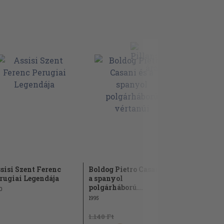
sisi Szent Ferenc
Boldog Pietro Casani és
Szent Hila
rugiai Legendája
a spanyol
1943
polgárháború...
0
1995
1.140 Ft