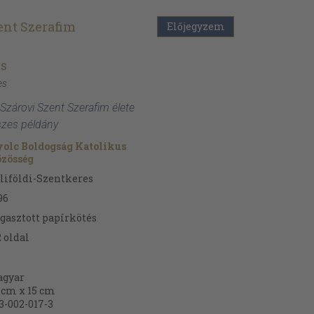
ent Szerafim
Előjegyzem
zs
es
 Szárovi Szent Szerafim élete
sszes példány
olc Boldogság Katolikus
zösség
liföldi-Szentkeres
96
gasztott papírkötés
2
oldal
gyar
 cm x 15 cm
3-002-017-3