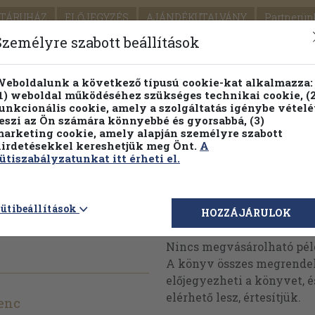
TÁRUHÁZ
ELŐJEGYZÉS
AJÁNDÉKUTALVÁNY
Partnerün
SZÁLLÍTÁS
SEGÍTSÉG
Személyre szabott beállítások
1.
Részletes kereső
Témaköri fa
eboldalunk a következő típusú cookie-kat alkalmazza:
1) weboldal működéséhez szükséges technikai cookie, (2
KIADV
unkcionális cookie, amely a szolgáltatás igénybe vételé
LEGNA
eszi az Ön számára könnyebbé és gyorsabbá, (3)
arketing cookie, amely alapján személyre szabott
PILLANATNYI ÁRAINK
FENNTARTHATÓ OLVASMÁN
irdetésekkel kereshetjük meg Önt.
A
ütiszabályzatunkat itt érheti el.
erafim élete
ütibeállítások
Megvásárolható 
HOZZÁJÁRULOK
Nincs megvásárolható pé
A könyv összes megrendelh
előjegyezheti a könyvet, 
elérhető lesz, értesítjük.
enc