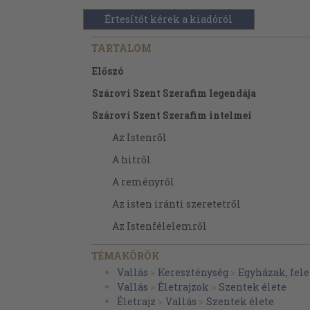
Értesítőt kérek a kiadóról
TARTALOM
Előszó
Szárovi Szent Szerafim legendája
Szárovi Szent Szerafim intelmei
Az Istenről
A hitről
A reményről
Az isten iránti szeretetről
Az Istenfélelemről
Lemondás a világról
TÉMAKÖRÖK
A hallgatásról
Vallás
>
Kereszténység
>
Egyházak, fel
Vallás
>
Életrajzok
>
Szentek élete
Az önmagamra való figyelésről
Életrajz
>
Vallás
>
Szentek élete