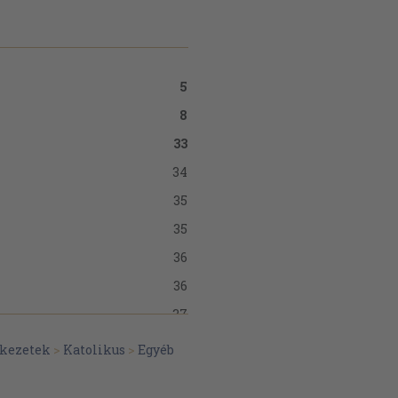
5
8
33
34
35
35
36
36
37
38
ekezetek
>
Katolikus
>
Egyéb
38