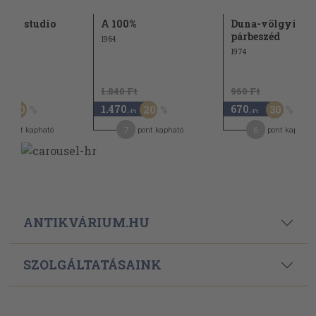
ra et studio
A 100%
Duna-völgyi
párbeszéd
1964
1974
Ft
1.840 Ft
960 Ft
1.470
670
50
20
30
-Ft
,-Ft
,-Ft
8
7
6
pont kapható
pont kapható
pont kapható
ANTIKVÁRIUM.HU
SZOLGÁLTATÁSAINK