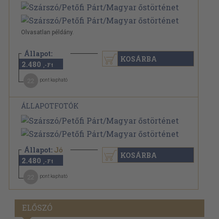
Olvasatlan példány.
Állapot:
KOSÁRBA
2.480
Újszerű
,-Ft
22
pont kapható
ÁLLAPOTFOTÓK
Állapot:
Jó
KOSÁRBA
2.480
,-Ft
22
pont kapható
ELŐSZÓ