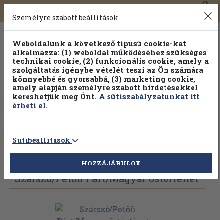
0
Toggle
Főmenü
Könyveink
navigation
Személyre szabott beállítások
Weboldalunk a következő típusú cookie-kat
alkalmazza: (1) weboldal működéséhez szükséges
technikai cookie, (2) funkcionális cookie, amely a
szolgáltatás igénybe vételét teszi az Ön számára
könnyebbé és gyorsabbá, (3) marketing cookie,
amely alapján személyre szabott hirdetésekkel
kereshetjük meg Önt.
A sütiszabályzatunkat itt
érheti el.
Sütibeállítások
Vissza az előző oldalra
Válasszon példányt
HOZZÁJÁRULOK
Szárszó/
Petőfi Párt/
Magyar őstörténet