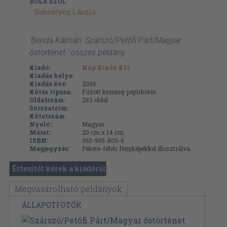
RÓLA SZÓL
Sebestyén László
'Benda Kálmán: Szárszó/Petőfi Párt/Magyar
őstörténet ' összes példány
Kiadó:
Nap Kiadó Kft.
Kiadás helye:
Kiadás éve:
2006
Kötés típusa:
Fűzött kemény papírkötés
Oldalszám:
283
oldal
Sorozatcím:
Kötetszám:
Nyelv:
Magyar
Méret:
20 cm x 14 cm
ISBN:
963-965-800-6
Megjegyzés:
Fekete-fehér fényképekkel illusztrálva.
Értesítőt kérek a kiadóról
Megvásárolható példányok
ÁLLAPOTFOTÓK