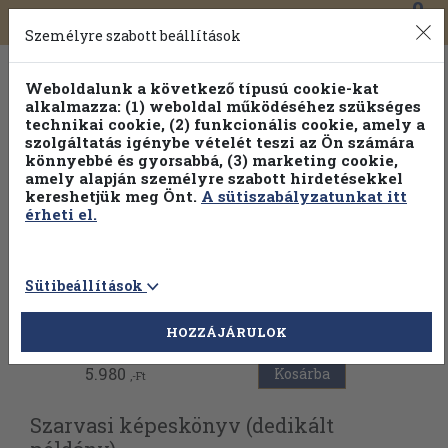
0
Toggle
Főmenü
Könyveink
navigation
Személyre szabott beállítások
Weboldalunk a következő típusú cookie-kat
alkalmazza: (1) weboldal működéséhez szükséges
technikai cookie, (2) funkcionális cookie, amely a
szolgáltatás igénybe vételét teszi az Ön számára
könnyebbé és gyorsabbá, (3) marketing cookie,
amely alapján személyre szabott hirdetésekkel
kereshetjük meg Önt.
A sütiszabályzatunkat itt
érheti el.
Sütibeállítások
Vissza az előző oldalra
HOZZÁJÁRULOK
5.980
Kosárba
,-Ft
Szarvasi képeskönyv (dedikált