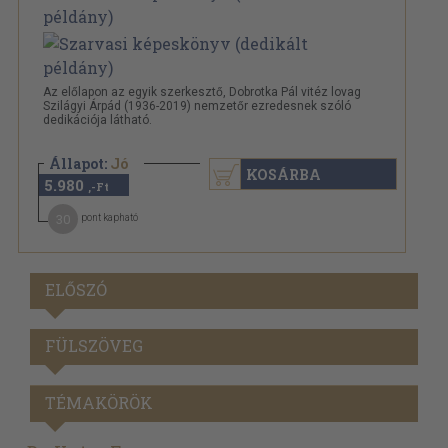
Az előlapon az egyik szerkesztő, Dobrotka Pál vitéz lovag
Szilágyi Árpád (1936-2019) nemzetőr ezredesnek szóló
dedikációja látható.
Állapot:
Jó
KOSÁRBA
5.980
,-Ft
30
pont kapható
ELŐSZÓ
FÜLSZÖVEG
TÉMAKÖRÖK