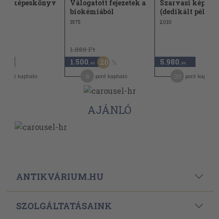
vasi képeskönyv
Válogatott fejezetek a
Szarvasi képes
biokémiából
(dedikált példán
1975
2010
1.880 Ft
1.500
5.980
20
,-Ft
,-Ft
,-Ft
0
8
30
pont kapható
pont kapható
pont kapható
AJÁNLÓ
ANTIKVÁRIUM.HU
SZOLGÁLTATÁSAINK