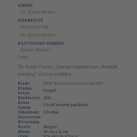
SZERZŐ
Dr. Kutas Ferenc
SZERKESZTŐ
Dobrotka Pál
Dr. Kutas Ferenc
KAPCSOLÓDÓ SZEMÉLY
Babák Mihály
Szeged
'Dr. Kutas Ferenc: Szarvasi képeskönyv (dedikált
példány) ' összes példány
Kiadó:
EMK Rendezvényszervező Kft.
Kiadás
Szeged
helye:
Kiadás éve:
2010
Kötés
Fűzött kemény papírkötés
típusa:
Oldalszám:
108
oldal
Sorozatcím:
Kötetszám:
Nyelv:
Magyar
Méret:
30 cm x 21 cm
ISBN:
978-963-06-9704-0