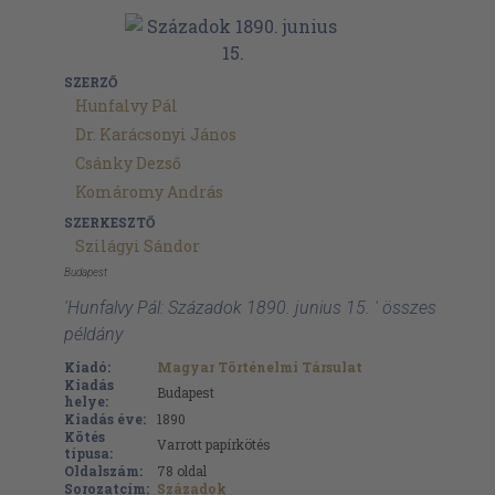
SZERZŐ
Hunfalvy Pál
Dr. Karácsonyi János
Csánky Dezső
Komáromy András
SZERKESZTŐ
Szilágyi Sándor
Budapest
'Hunfalvy Pál: Századok 1890. junius 15. ' összes
példány
Kiadó:
Magyar Történelmi Társulat
Kiadás
Budapest
helye:
Kiadás éve:
1890
Kötés
Varrott papírkötés
típusa:
Oldalszám:
78
oldal
Sorozatcím:
Századok