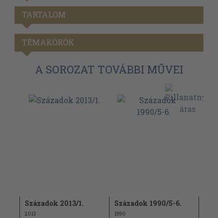
TARTALOM
TÉMAKÖRÖK
A SOROZAT TOVÁBBI MŰVEI
Századok 2013/1.
Századok 1990/5-6.
A l
90.
per
2013
1990