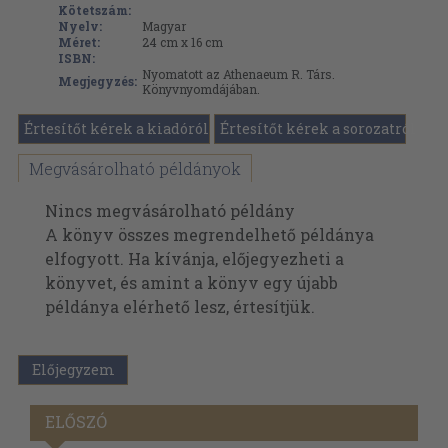
Kötetszám:
Nyelv:
Magyar
Méret:
24 cm x 16 cm
ISBN:
Nyomatott az Athenaeum R. Társ.
Megjegyzés:
Könyvnyomdájában.
Értesítőt kérek a kiadóról
Értesítőt kérek a sorozatról
Megvásárolható példányok
Nincs megvásárolható példány
A könyv összes megrendelhető példánya
elfogyott. Ha kívánja, előjegyezheti a
könyvet, és amint a könyv egy újabb
példánya elérhető lesz, értesítjük.
Előjegyzem
ELŐSZÓ