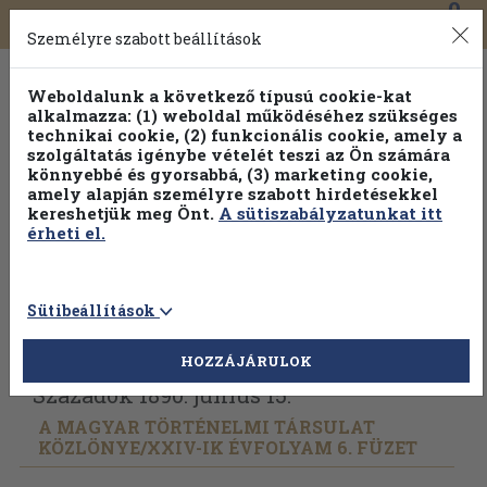
0
Toggle
Főmenü
Könyveink
navigation
Személyre szabott beállítások
Weboldalunk a következő típusú cookie-kat
alkalmazza: (1) weboldal működéséhez szükséges
technikai cookie, (2) funkcionális cookie, amely a
szolgáltatás igénybe vételét teszi az Ön számára
könnyebbé és gyorsabbá, (3) marketing cookie,
amely alapján személyre szabott hirdetésekkel
kereshetjük meg Önt.
A sütiszabályzatunkat itt
érheti el.
Sütibeállítások
Vissza az előző oldalra
Válasszon példányt
HOZZÁJÁRULOK
Századok 1890. junius 15.
A MAGYAR TÖRTÉNELMI TÁRSULAT
KÖZLÖNYE/
XXIV-IK ÉVFOLYAM 6. FÜZET