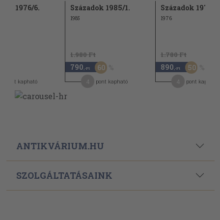
dok 1976/6.
Századok 1985/1.
Századok 1976/5
1985
1976
1.980 Ft
1.780 Ft
790
890
60
50
,-Ft
,-Ft
,-Ft
4
4
pont kapható
pont kapható
pont kapható
ANTIKVÁRIUM.HU
SZOLGÁLTATÁSAINK