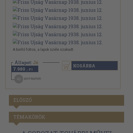
A borító foltos, a lapok széle szakadt.
Állapot:
Jó
KOSÁRBA
7.980
,-Ft
40
pont kapható
ELŐSZÓ
TÉMAKÖRÖK