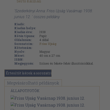
Sértő Kálmán
'Szederkényi Anna: Friss Ujság Vasárnap 1938.
junius 12. ' összes példány
Kiadó:
Kiadás helye:
Kiadás éve:
1938
Kötés típusa:
Papír
Oldalszám:
4
oldal
Sorozatcím:
Friss Ujság
Kötetszám:
Nyelv:
Magyar
Méret:
40 cm x 27 cm
ISBN:
Megjegyzés:
Színes és fekete-fehér illusztrációkkal.
Értesítőt kérek a sorozatról
Megvásárolható példányok
ÁLLAPOTFOTÓK