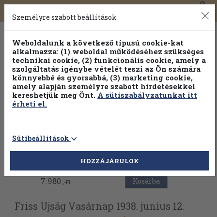
0
Toggle
Főmenü
Könyveink
navigation
Személyre szabott beállítások
Weboldalunk a következő típusú cookie-kat
alkalmazza: (1) weboldal működéséhez szükséges
technikai cookie, (2) funkcionális cookie, amely a
szolgáltatás igénybe vételét teszi az Ön számára
könnyebbé és gyorsabbá, (3) marketing cookie,
amely alapján személyre szabott hirdetésekkel
kereshetjük meg Önt.
A sütiszabályzatunkat itt
érheti el.
Sütibeállítások
Vissza az előző oldalra
HOZZÁJÁRULOK
7.980
Kosárba
,-Ft
Friss Ujság Vasárnap 1938. junius 12.