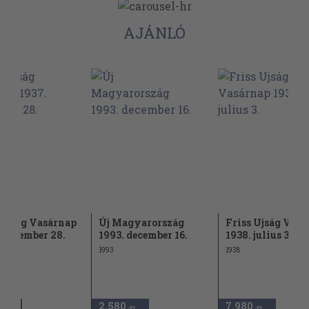
AJÁNLÓ
 Ujság Vasárnap
Új Magyarország
Friss Ujság Vas
 november 28.
1993. december 16.
1938. julius 3.
1993
1938
2.580
7.980
,-Ft
,-Ft
,-Ft