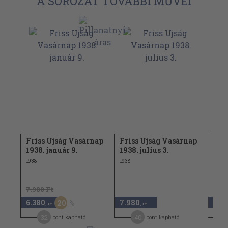
A SOROZAT TOVÁBBI MŰVEI
nap
Friss Ujság Vasárnap
Friss Ujság Vasárnap
Fri
5.
1938. január 9.
1938. julius 3.
193
1938
1938
1937
7.980 Ft
6.380
7.980
7.9
20
,-Ft
,-Ft
32
40
pont kapható
pont kapható