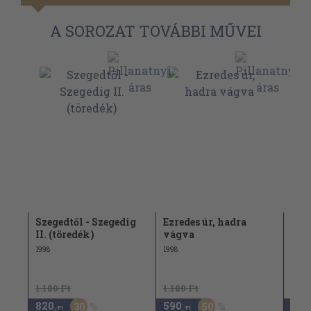
A SOROZAT TOVÁBBI MŰVEI
 meg
Szegedtől - Szegedig
Ezredes úr, hadra
Éva 
t
II. (töredék)
vágva
pél
1998
1998
2000
1.180 Ft
1.180 Ft
820
590
3.4
30
50
,-Ft
,-Ft