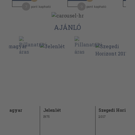
7
9
pont kapható
pont kapható
AJÁNLÓ
árs magyar
Jelenlét
Szegedi Horizon
alom
1975
2017