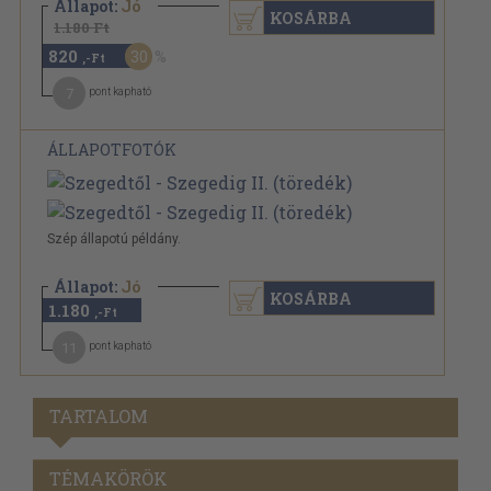
Állapot:
Jó
KOSÁRBA
1.180 Ft
820
30
,-Ft
7
pont kapható
ÁLLAPOTFOTÓK
Szép állapotú példány.
Állapot:
Jó
KOSÁRBA
1.180
,-Ft
11
pont kapható
TARTALOM
TÉMAKÖRÖK