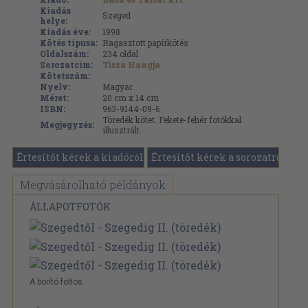
Kiadás
Szeged
helye:
Kiadás éve:
1998
Kötés típusa:
Ragasztott papírkötés
Oldalszám:
234
oldal
Sorozatcím:
Tisza Hangja
Kötetszám:
Nyelv:
Magyar
Méret:
20 cm x 14 cm
ISBN:
963-9144-09-6
Töredék kötet. Fekete-fehér fotókkal
Megjegyzés:
illusztrált.
Értesítőt kérek a kiadóról
Értesítőt kérek a sorozatról
Megvásárolható példányok
ÁLLAPOTFOTÓK
A borító foltos.