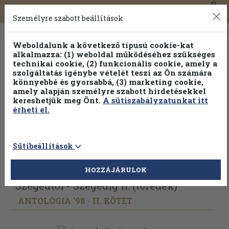
0
Toggle
Főmenü
Könyveink
navigation
Személyre szabott beállítások
Weboldalunk a következő típusú cookie-kat
alkalmazza: (1) weboldal működéséhez szükséges
technikai cookie, (2) funkcionális cookie, amely a
szolgáltatás igénybe vételét teszi az Ön számára
könnyebbé és gyorsabbá, (3) marketing cookie,
Válogasson több mint 30 000 kötet közül
amely alapján személyre szabott hirdetésekkel
Hobbi témakörökben
20% kedvezménnyel!
kereshetjük meg Önt.
A sütiszabályzatunkat itt
érheti el.
Sütibeállítások
Vissza az előző oldalra
Válasszon példányt
HOZZÁJÁRULOK
Szegedtől - Szegedig II. (töredék)
ANTOLÓGIA '98 - II. KÖTET