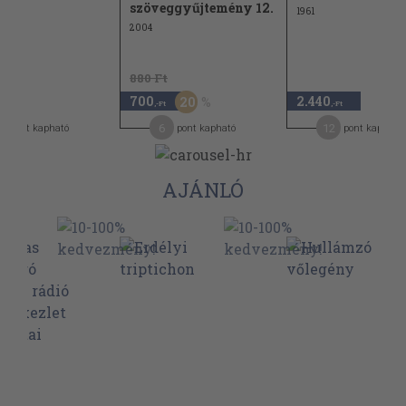
szöveggyűjtemény 12.
1961
2004
880 Ft
700
2.440
20
-Ft
,-Ft
,-Ft
8
6
12
pont kapható
pont kapható
pont kapható
AJÁNLÓ