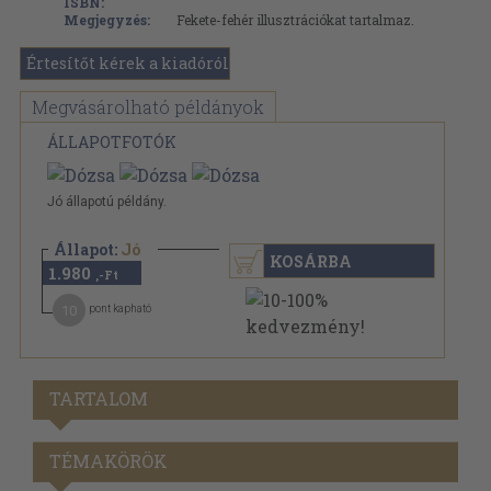
ISBN:
Megjegyzés:
Fekete-fehér illusztrációkat tartalmaz.
Értesítőt kérek a kiadóról
Megvásárolható példányok
ÁLLAPOTFOTÓK
Jó állapotú példány.
Állapot:
Jó
KOSÁRBA
1.980
,-Ft
10
pont kapható
TARTALOM
TÉMAKÖRÖK