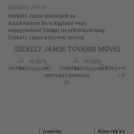
Székely János
Székely János műveinek az
Antikvarium.hu-n kapható vagy
előjegyezhető listáját itt tekintheti meg:
Székely János könyvek, művek
SZÉKELY JÁNOS TOVÁBBI MŰVEI
tés
Irodalmi
Könyvek között I