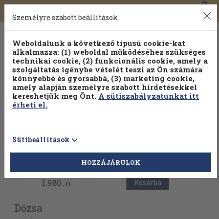
0
Toggle
Főmenü
Könyveink
navigation
Személyre szabott beállítások
Weboldalunk a következő típusú cookie-kat
alkalmazza: (1) weboldal működéséhez szükséges
technikai cookie, (2) funkcionális cookie, amely a
szolgáltatás igénybe vételét teszi az Ön számára
könnyebbé és gyorsabbá, (3) marketing cookie,
Válogasson több mint 1.000.000 kiadványunk közül
10-
amely alapján személyre szabott hirdetésekkel
100% kedvezménnyel!
kereshetjük meg Önt.
A sütiszabályzatunkat itt
érheti el.
Sütibeállítások
Vissza az előző oldalra
HOZZÁJÁRULOK
1.980
Kosárba
,-Ft
Dózsa