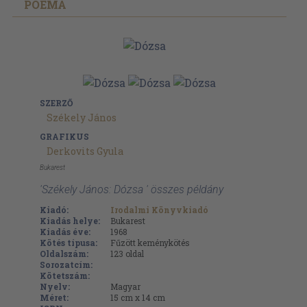
POÉMA
SZERZŐ
Székely János
GRAFIKUS
Derkovits Gyula
Bukarest
'Székely János: Dózsa ' összes példány
Kiadó:
Irodalmi Könyvkiadó
Kiadás helye:
Bukarest
Kiadás éve:
1968
Kötés típusa:
Fűzött keménykötés
Oldalszám:
123
oldal
Sorozatcím:
Kötetszám:
Nyelv:
Magyar
Méret:
15 cm x 14 cm