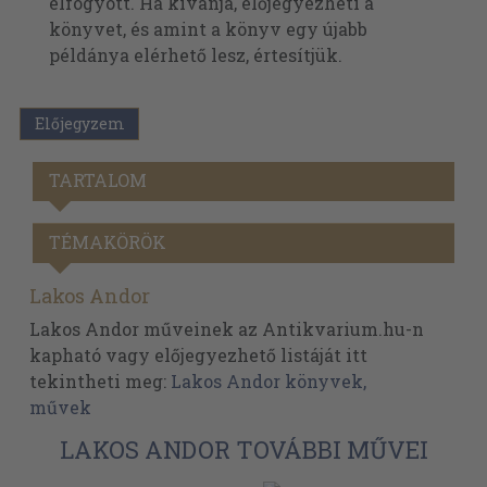
elfogyott. Ha kívánja, előjegyezheti a
könyvet, és amint a könyv egy újabb
példánya elérhető lesz, értesítjük.
Előjegyzem
TARTALOM
TÉMAKÖRÖK
Lakos Andor
Lakos Andor műveinek az Antikvarium.hu-n
kapható vagy előjegyezhető listáját itt
tekintheti meg:
Lakos Andor könyvek,
művek
LAKOS ANDOR TOVÁBBI MŰVEI