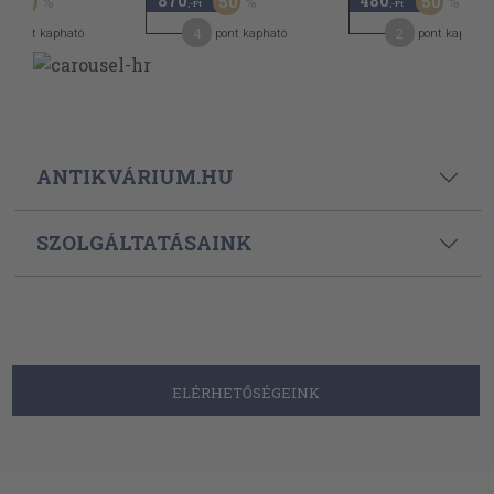
870
480
50
50
50
,-Ft
,-Ft
4
2
pont kapható
pont kapható
pont kapható
ANTIKVÁRIUM.HU
SZOLGÁLTATÁSAINK
ELÉRHETŐSÉGEINK