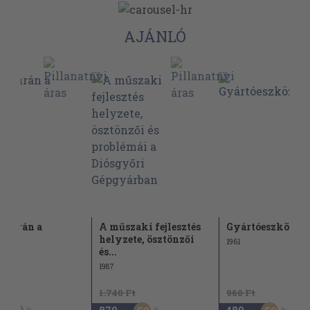
AJÁNLÓ
ókúrán a
A műszaki fejlesztés
Gyártóeszközga
nika
helyzete, ösztönzői
1961
és...
1987
Ft
1.740 Ft
960 Ft