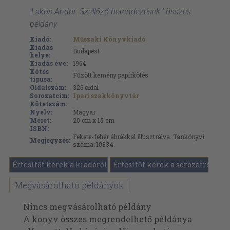
'Lakos Andor: Szellőző berendezések ' összes
példány
Kiadó:
Műszaki Könyvkiadó
Kiadás
Budapest
helye:
Kiadás éve:
1964
Kötés
Fűzött kemény papírkötés
típusa:
Oldalszám:
326
oldal
Sorozatcím:
Ipari szakkönyvtár
Kötetszám:
Nyelv:
Magyar
Méret:
20 cm x 15 cm
ISBN:
Fekete-fehér ábrákkal illusztrálva. Tankönyvi
Megjegyzés:
száma: 10334.
Értesítőt kérek a kiadóról
Értesítőt kérek a sorozatról
Megvásárolható példányok
Nincs megvásárolható példány
A könyv összes megrendelhető példánya