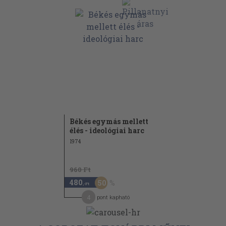
Békés egymás mellett
élés - ideológiai harc
1974
960 Ft
480
50
,-Ft
4
pont kapható