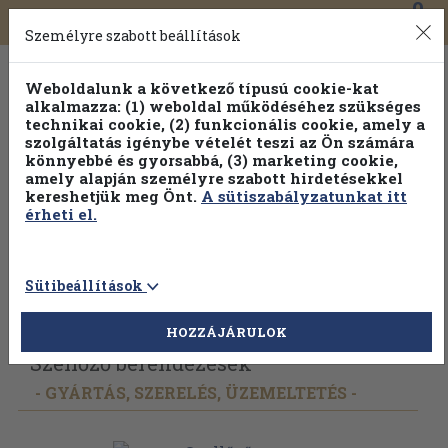
0
Toggle
Főmenü
Könyveink
navigation
Személyre szabott beállítások
Weboldalunk a következő típusú cookie-kat
alkalmazza: (1) weboldal működéséhez szükséges
technikai cookie, (2) funkcionális cookie, amely a
szolgáltatás igénybe vételét teszi az Ön számára
könnyebbé és gyorsabbá, (3) marketing cookie,
amely alapján személyre szabott hirdetésekkel
kereshetjük meg Önt.
A sütiszabályzatunkat itt
érheti el.
Sütibeállítások
Vissza az előző oldalra
Válasszon példányt
HOZZÁJÁRULOK
Szellőző berendezések
- GYÁRTÁS, SZERELÉS, ÜZEMELTETÉS -