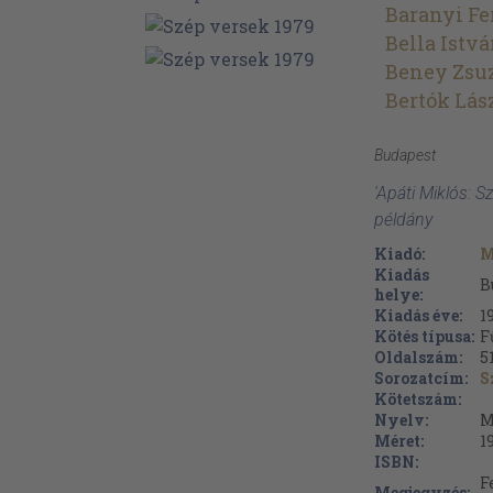
Baranyi Fe
Bella Istv
Beney Zsu
Bertók Lás
Budapest
'Apáti Miklós: 
példány
Kiadó:
M
Kiadás
B
helye:
Kiadás éve:
1
Kötés típusa:
F
Oldalszám:
5
Sorozatcím:
S
Kötetszám:
Nyelv:
M
Méret:
1
ISBN:
F
Megjegyzés: