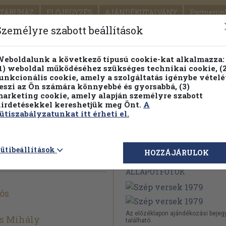
TÁRUHÁZ
ELŐJEGYZÉS
AJÁNDÉKUTALVÁNY
Partnerün
SZÁLLÍTÁS
SEGÍTSÉG
Személyre szabott beállítások
1.
Részletes kereső
Témaköri fa
eboldalunk a következő típusú cookie-kat alkalmazza:
1) weboldal működéséhez szükséges technikai cookie, (2
KIADV
unkcionális cookie, amely a szolgáltatás igénybe vételé
LEGNA
eszi az Ön számára könnyebbé és gyorsabbá, (3)
arketing cookie, amely alapján személyre szabott
PILLANATNYI ÁRAINK
FENNTARTHATÓ OLVASMÁN
irdetésekkel kereshetjük meg Önt.
A
ütiszabályzatunkat itt érheti el.
9
ütibeállítások
Megvásárolható 
HOZZÁJÁRULOK
ÁLLAPOTFOTÓK
ós
n
Az előzéklapon ajándékozási bejeg
cs Mihály
található.