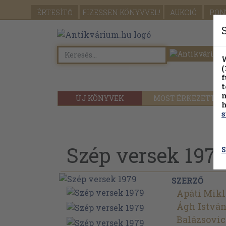
ÉRTESÍTŐ
FIZESSEN
KÖNYVVEL!
AUKCIÓ
PON
W
(
f
t
m
ÚJ KÖNYVEK
MOST ÉRKEZETT
h
s
Szép versek 197
S
SZERZŐ
Apáti Mikl
Ágh Istvá
Balázsovi