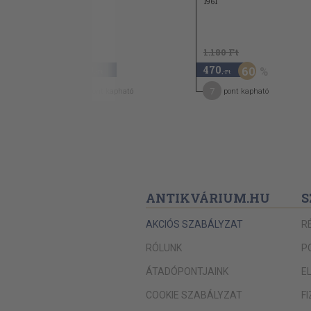
1983
1961
Látjátok, íme, vagyunk
Bisztray Ádám
1.180 Ft
Katona úrnak, Kecskeméten
1.940
470
60
,-Ft
,-Ft
Júdás
10
7
pont kapható
pont kapható
Udvarhelyi táncok
Csanádi Imre
Jób
Leveli
ANTIKVÁRIUM.HU
S
Fejjel lefelé
Csíkászatok
AKCIÓS SZABÁLYZAT
R
Turul
RÓLUNK
P
Komodó sárkánya
ÁTADÓPONTJAINK
E
Csanády János
COOKIE SZABÁLYZAT
F
Söpörnek a sárga szelek