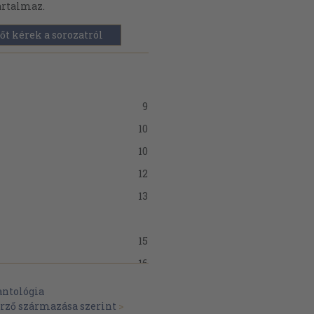
artalmaz.
őt kérek a sorozatról
9
10
10
12
13
15
16
17
antológia
erző származása szerint
>
19