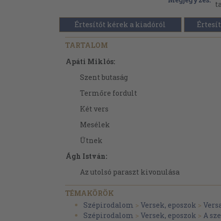
t
Értesítőt kérek a kiadóról
Értesít
TARTALOM
Apáti Miklós:
Szent butaság
Termőre fordult
Két vers
Mesélek
Ütnek
Ágh István:
Az utolsó paraszt kivonulása
Telefon a világból
TÉMAKÖRÖK
Magánvallatás a söntés-asztalról
Szépirodalom
>
Versek, eposzok
>
Vers
Szépirodalom
>
Versek, eposzok
>
A sz
Haza-fiam