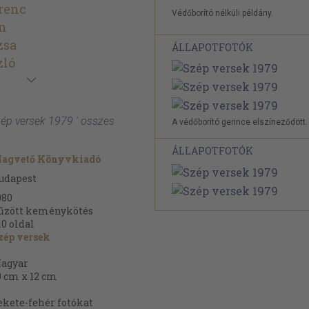
renc
Védőborító nélküli példány.
án
zsa
ÁLLAPOTFOTÓK
zló
Szép versek 1979 ' összes
A védőborító gerince elszíneződött.
ÁLLAPOTFOTÓK
agvető Könyvkiadó
udapest
980
űzött keménykötés
10
oldal
zép versek
agyar
9 cm x 12 cm
ekete-fehér fotókat