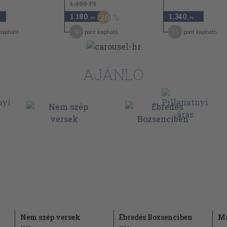
1.480 Ft
1.180
1.340
20
,-Ft
,-Ft
32
9
11
kapható
pont kapható
pont kapható
33
35
AJÁNLÓ
36
38
40
40
41
42
.
Nem szép versek
Ébredés Bozsenciben
Ma
43