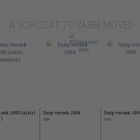
23
A SOROZAT TOVÁBBI MŰVEI
23
24
24
25
25
26
27
28
sek 1980 (aláírt
Szép versek 1964
Szép versek 196
28
)
1965
1966
29
30