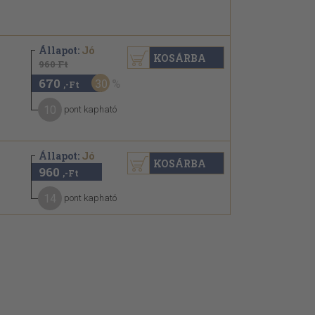
Állapot:
Jó
KOSÁRBA
960 Ft
670
30
,-Ft
10
pont kapható
Állapot:
Jó
KOSÁRBA
960
,-Ft
14
pont kapható