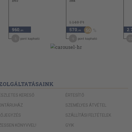
1993
1984
44
1.140 Ft
45
960
570
2.
50
,-Ft
,-Ft
45
5
9
2
pont kapható
pont kapható
47
49
50
51
ZOLGÁLTATÁSAINK
52
ÉSZLETES KERESŐ
ÉRTESÍTŐ
53
ONTÁRUHÁZ
SZEMÉLYES ÁTVÉTEL
55
LŐJEGYZÉS
SZÁLLÍTÁSI FELTÉTELEK
IZESSEN KÖNYVVEL!
GYIK
58