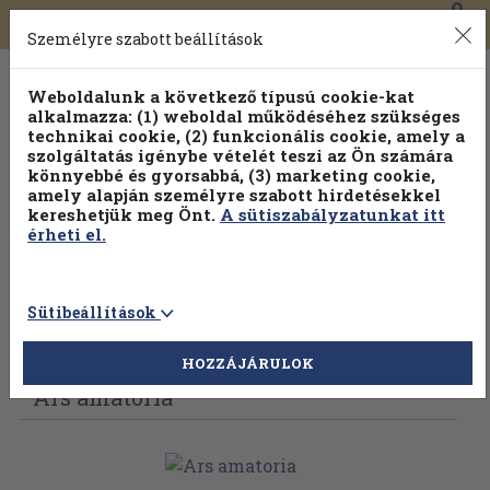
0
Toggle
Főmenü
Könyveink
navigation
Személyre szabott beállítások
Weboldalunk a következő típusú cookie-kat
alkalmazza: (1) weboldal működéséhez szükséges
technikai cookie, (2) funkcionális cookie, amely a
szolgáltatás igénybe vételét teszi az Ön számára
könnyebbé és gyorsabbá, (3) marketing cookie,
Válogasson több mint 1.000.000 kiadványunk közül
10-
amely alapján személyre szabott hirdetésekkel
100% kedvezménnyel!
kereshetjük meg Önt.
A sütiszabályzatunkat itt
érheti el.
Sütibeállítások
Vissza az előző oldalra
Válasszon példányt
HOZZÁJÁRULOK
Ars amatoria