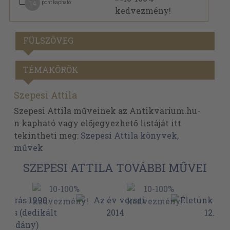
14
pont kapható
FÜLSZÖVEG
TÉMAKÖRÖK
Szepesi Attila
Szepesi Attila műveinek az Antikvarium.hu-
n kapható vagy előjegyezhető listáját itt
tekintheti meg:
Szepesi Attila könyvek,
művek
SZEPESI ATTILA TOVÁBBI MŰVEI