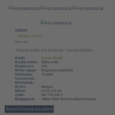
SZERZŐ
Szepesi Attila
Békéscsaba
'Szepesi Attila: Ars amatoria ' összes példány
Kiadó:
Tevan Kiadó
Kiadás helye:
Békéscsaba
Kiadás éve:
1991
Kötés típusa:
Ragasztott papírkötés
Oldalszám:
78
oldal
Sorozatcím:
Kötetszám:
Nyelv:
Magyar
Méret:
18 cm x 13 cm
ISBN:
963-790-018-7
Megjegyzés:
Fekete-fehér illusztrációkat tartalmaz.
Értesítőt kérek a kiadóról