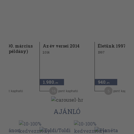
ás 1990. március
Az év versei 2014
Életünk 1997/11-
kált példány)
2014
1997
1.980
940
,-Ft
,-Ft
,-Ft
0
16
5
pont kapható
pont kapható
pont kapható
AJÁNLÓ