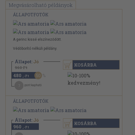
Megvásárolható példányok
ÁLLAPOTFOTÓK
A gerinc kissé elszíneződött.
Védőborító nélküli példány.
Állapot:
Jó
KOSÁRBA
960 Ft
480
50
,-Ft
7
pont kapható
ÁLLAPOTFOTÓK
Állapot:
Jó
KOSÁRBA
960
,-Ft