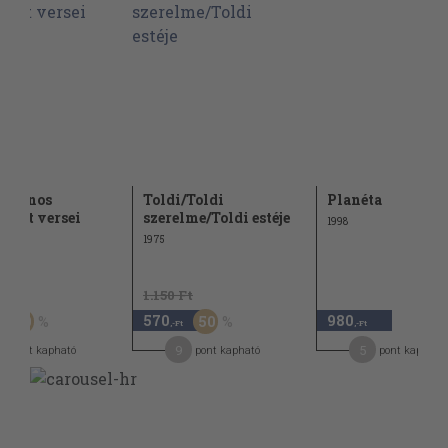
y János
Toldi/Toldi
Planéta
atott versei
szerelme/Toldi estéje
1998
1975
t
1.150 Ft
570
980
50
50
,-Ft
,-Ft
9
5
pont kapható
pont kapható
pont kapható