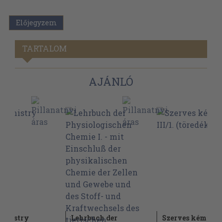
Előjegyzem
TARTALOM
AJÁNLÓ
hemistry
Lehrbuch der
Szerves kémia III