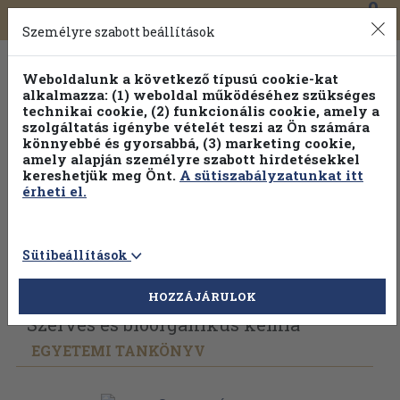
0
Toggle
Főmenü
Könyveink
navigation
Személyre szabott beállítások
Weboldalunk a következő típusú cookie-kat
alkalmazza: (1) weboldal működéséhez szükséges
technikai cookie, (2) funkcionális cookie, amely a
szolgáltatás igénybe vételét teszi az Ön számára
könnyebbé és gyorsabbá, (3) marketing cookie,
amely alapján személyre szabott hirdetésekkel
kereshetjük meg Önt.
A sütiszabályzatunkat itt
érheti el.
Sütibeállítások
Vissza az előző oldalra
Válasszon példányt
HOZZÁJÁRULOK
Szerves és bioorganikus kémia
EGYETEMI TANKÖNYV