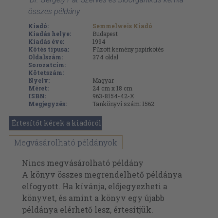
összes példány
Kiadó:
Semmelweis Kiadó
Kiadás helye:
Budapest
Kiadás éve:
1994
Kötés típusa:
Fűzött kemény papírkötés
Oldalszám:
374
oldal
Sorozatcím:
Kötetszám:
Nyelv:
Magyar
Méret:
24 cm x 18 cm
ISBN:
963-8154-42-X
Megjegyzés:
Tankönyvi szám: 1562.
Értesítőt kérek a kiadóról
Megvásárolható példányok
Nincs megvásárolható példány
A könyv összes megrendelhető példánya
elfogyott. Ha kívánja, előjegyezheti a
könyvet, és amint a könyv egy újabb
példánya elérhető lesz, értesítjük.