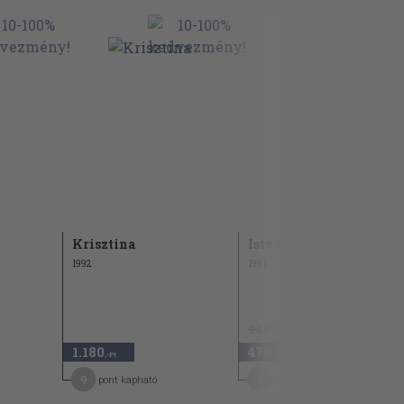
Krisztina
István
1992
1991
940 Ft
1.180
470
50
,-Ft
,-Ft
9
7
pont kapható
pont kapható