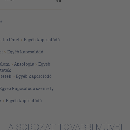
45
65
te
65
67
störténet
>
Egyéb kapcsolódó
69
71
et
>
Egyéb kapcsolódó
73
alom
>
Antológia
>
Egyéb
75
tetek
ötetek
>
Egyéb kapcsolódó
79
81
Egyéb kapcsolódó személy
85
k
>
Egyéb kapcsolódó
eg vára<< című
92
93
A SOROZAT TOVÁBBI MŰVEI