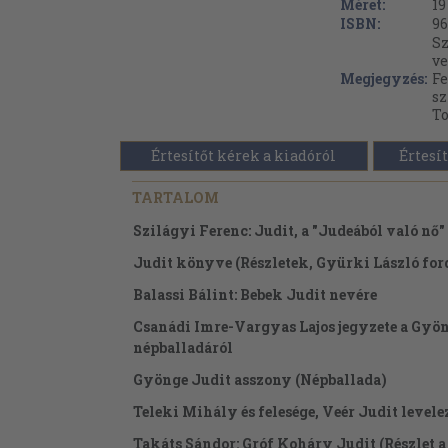
Méret:
19
ISBN:
96
Sz
ve
Megjegyzés:
Fe
sz
To
Értesítőt kérek a kiadóról
Értesít
TARTALOM
Szilágyi Ferenc: Judit, a "Judeából való nő"
Judit könyve (Részletek, Gyürki László for
Balassi Bálint: Bebek Judit nevére
Csanádi Imre-Vargyas Lajos jegyzete a Gyö
népballadáról
Gyönge Judit asszony (Népballada)
Teleki Mihály és felesége, Veér Judit levele
Takáts Sándor: Gróf Koháry Judit (Részlet a