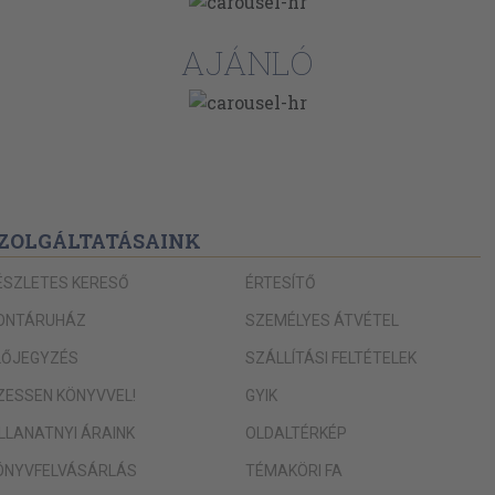
139
AJÁNLÓ
140
140
140
142
143
ZOLGÁLTATÁSAINK
ÉSZLETES KERESŐ
ÉRTESÍTŐ
ONTÁRUHÁZ
SZEMÉLYES ÁTVÉTEL
LŐJEGYZÉS
SZÁLLÍTÁSI FELTÉTELEK
IZESSEN KÖNYVVEL!
GYIK
ILLANATNYI ÁRAINK
OLDALTÉRKÉP
ÖNYVFELVÁSÁRLÁS
TÉMAKÖRI FA