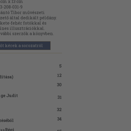
 cm x 13 cm
3-208-031-9
ántó Tibor művészeti
zető által dedikált példány.
kete-fehér fotókkal és
ínes illusztrációkkal.
vábbi szerzők a könyvben.
őt kérek a sorozatról
5
12
dítása)
30
nge Judit
31
32
34
zéséből
 >>Régi