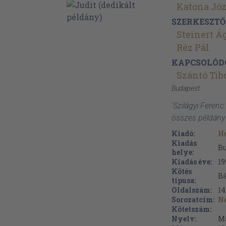
Katona Józ
SZERKESZTŐ
Steinert Á
Réz Pál
KAPCSOLÓD
Szántó Tib
Budapest
'Szilágyi Ferenc:
összes példány
Kiadó:
H
Kiadás
B
helye:
Kiadás éve:
19
Kötés
B
típusa:
Oldalszám:
14
Sorozatcím:
N
Kötetszám:
Nyelv:
M