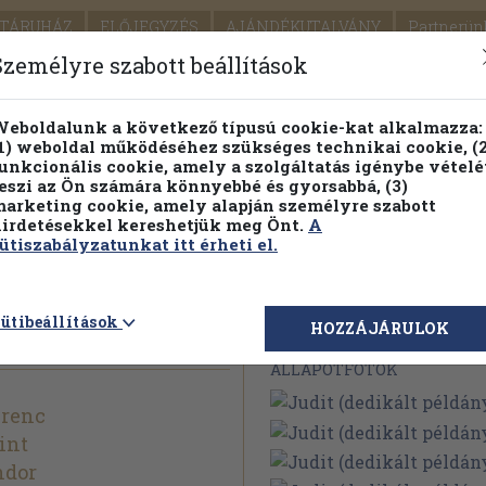
TÁRUHÁZ
ELŐJEGYZÉS
AJÁNDÉKUTALVÁNY
Partnerün
SZÁLLÍTÁS
SEGÍTSÉG
Személyre szabott beállítások
Részletes kereső
Témaköri fa
eboldalunk a következő típusú cookie-kat alkalmazza:
1) weboldal működéséhez szükséges technikai cookie, (2
Vál
unkcionális cookie, amely a szolgáltatás igénybe vételé
eszi az Ön számára könnyebbé és gyorsabbá, (3)
arketing cookie, amely alapján személyre szabott
PILLANATNYI ÁRAINK
FENNTARTHATÓ OLVASMÁN
irdetésekkel kereshetjük meg Önt.
A
ütiszabályzatunkat itt érheti el.
példány)
ütibeállítások
Megvásárolható 
HOZZÁJÁRULOK
ÁLLAPOTFOTÓK
erenc
int
ndor