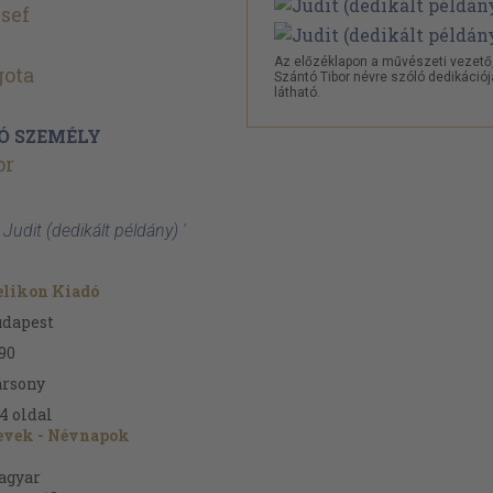
sef
Az előzéklapon a művészeti vezető
gota
Szántó Tibor névre szóló dedikációj
látható.
Ó SZEMÉLY
or
 Judit (dedikált példány) '
elikon Kiadó
udapest
90
ársony
4
oldal
evek - Névnapok
agyar