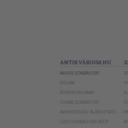
Pilinszky János: Visszafele
Nagy László: Kondor Béláról
Kondor Béla: Játék, Juditkám
Kondor Béla: Kedves
Lator László: Szomjúság
Képjegyzék
ANTIKVÁRIUM.HU
S
AKCIÓS SZABÁLYZAT
R
RÓLUNK
P
ÁTADÓPONTJAINK
E
COOKIE SZABÁLYZAT
F
ADATKEZELÉSI TÁJÉKOZTATÓ
P
ÜZLETSZABÁLYZAT/ÁSZF
K