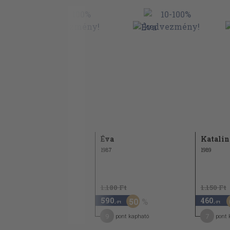
József Attila: Judit
József Attila |Judit-versek töredékei|
József Attila és Szántó Judit levelezéséből
Kádár Erzsébet: Németh László >>Lányaim<
könyvéről
Németh László: Judit (Részlet a >>Lányaim <
Vargha Kálmán: Gelléri Andor Endréről
Gelléri Judit Füst Milánnak
Gelléri Andor Endre levelei Gelléri Judithoz
Tamás
Éva
Katalin
Jékely Zoltán: Tündéri fürdés
1991
1987
1989
Jékely Zoltán: Kísértet
Mándy Iván: Levél a padból
1.130 Ft
1.180 Ft
1.150 Ft
Judith Wright: Asszonyi dal
560
590
460
50
50
,-Ft
,-Ft
,-Ft
Tüskés Tibor: Pilinszky Jánosról
8
9
7
pont kapható
pont kapható
pont 
Pilinszky János: Juttának