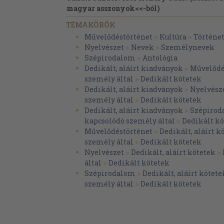
magyar asszonyok<<-ból)
Tarnai Andor: Amade Lászlóról
TÉMAKÖRÖK
Művelődéstörténet
>
Kultúra
>
Történe
Amade László: Édes Dudi, Duduskám...
Nyelvészet
>
Nevek
>
Személynevek
Weöres Sándor: Dukai Takách Juditról
Szépirodalom
>
Antológia
Dedikált, aláírt kiadványok
>
Művelődé
Dukai Takách Judit: Klaviromhoz
személy által
>
Dedikált kötetek
Katona József: D.T.J. ...hoz
Dedikált, aláírt kiadványok
>
Nyelvész
személy által
>
Dedikált kötetek
Berzsenyi Dániel: Dukai Takách Juditnak
Dedikált, aláírt kiadványok
>
Szépirod
Berzsenyi Dániel: Dukai Takách Judithoz
kapcsolódó személy által
>
Dedikált kö
Művelődéstörténet
>
Dedikált, aláírt k
Arany János: A Jóka ördöge (Részlet)
személy által
>
Dedikált kötetek
Catulle Mendes: Soros dolorosa
Nyelvészet
>
Dedikált, aláírt kötetek
>
által
>
Dedikált kötetek
Móricz Zsigmond: Judith és Eszter
Szépirodalom
>
Dedikált, aláírt kötete
személy által
>
Dedikált kötetek
Kroó György: Bartók >>A kékszakállú herc
operájáról
Balázs Béla: A kékszakállú herceg vára