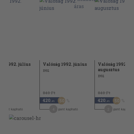
ág 1992. július
Valóság 1992. június
Valóság 1992.
augusztus
1992
1992
840 Ft
840 Ft
420
420
50
50
,-Ft
,-Ft
4
2
pont kapható
pont kapható
pont kapható