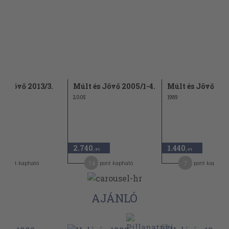
és Jövő 2013/3.
Múlt és Jövő 2005/1-4.
Múlt és Jövő 198
2005
1989
2.740
1.440
,-Ft
,-Ft
14
7
pont kapható
pont kapható
pont kapható
AJÁNLÓ