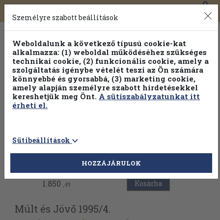
0
Toggle
Főmenü
Könyveink
navigation
Személyre szabott beállítások
Weboldalunk a következő típusú cookie-kat
alkalmazza: (1) weboldal működéséhez szükséges
technikai cookie, (2) funkcionális cookie, amely a
szolgáltatás igénybe vételét teszi az Ön számára
könnyebbé és gyorsabbá, (3) marketing cookie,
amely alapján személyre szabott hirdetésekkel
kereshetjük meg Önt.
A sütiszabályzatunkat itt
érheti el.
Sütibeállítások
Vissza az előző oldalra
HOZZÁJÁRULOK
1.850
Kosárba
,-Ft
Múlt és Jövő 1995/
4.