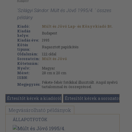
Budapest
'Szilágyi Sándor: Múlt és Jövő 1995/4. ' összes
példány
Kiadó:
Múlt és Jövő Lap- és Könyvkiadó Bt.
Kiadás
Budapest
helye:
Kiadás éve:
1995
Kötés
Ragasztott papírkötés
típusa:
Oldalszám:
122
oldal
Sorozatcím:
Múlt és Jövő
Kötetszám:
Nyelv:
Magyar
Méret:
28 cm x 20 cm
ISBN:
Fekete-fehér fotókkal illusztrált. Angol nyelvű
Megjegyzés:
tartalommal és összegzéssel.
Értesítőt kérek a kiadóról
Értesítőt kérek a sorozatról
Megvásárolható példányok
ÁLLAPOTFOTÓK