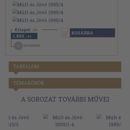
Állapot:
Jó
KOSÁRBA
1.850
,-Ft
15
pont kapható
TARTALOM
TÉMAKÖRÖK
A SOROZAT TOVÁBBI MŰVEI