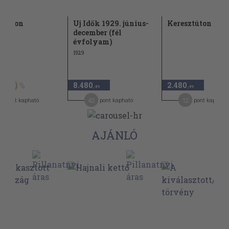
ztúton
Uj Idők 1929. június-
Keresztúton
december (fél
évfolyam)
1929
Ft
8.480
2.480
50
,-Ft
,-Ft
42
12
pont kapható
pont kapható
pont kapható
AJÁNLÓ