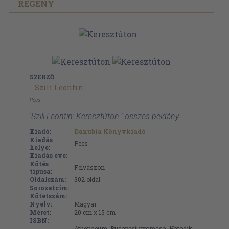
REGÉNY
SZERZŐ
Szili Leontin
Pécs
'Szili Leontin: Keresztúton ' összes példány
Kiadó:
Danubia Könyvkiadó
Kiadás
Pécs
helye:
Kiadás éve:
Kötés
Félvászon
típusa:
Oldalszám:
302
oldal
Sorozatcím:
Kötetszám:
Nyelv:
Magyar
Méret:
20 cm x 15 cm
ISBN:
Athenaeum, Budapest nyomása. Hatodik