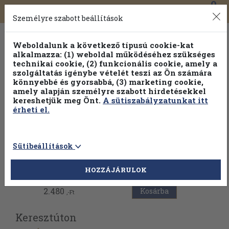
0
Toggle
Főmenü
Könyveink
navigation
Személyre szabott beállítások
Weboldalunk a következő típusú cookie-kat
alkalmazza: (1) weboldal működéséhez szükséges
technikai cookie, (2) funkcionális cookie, amely a
szolgáltatás igénybe vételét teszi az Ön számára
könnyebbé és gyorsabbá, (3) marketing cookie,
amely alapján személyre szabott hirdetésekkel
kereshetjük meg Önt.
A sütiszabályzatunkat itt
érheti el.
Sütibeállítások
Vissza az előző oldalra
HOZZÁJÁRULOK
2.480
Kosárba
,-Ft
Keresztúton