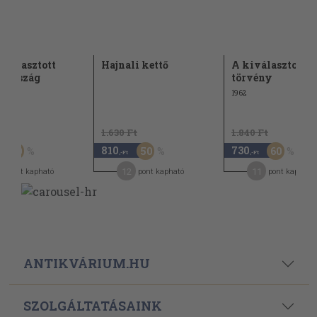
sikkasztott
Hajnali kettő
A kiválasztott/
yország
törvény
1962
t
1.630 Ft
1.840 Ft
810
730
50
50
60
,-Ft
,-Ft
12
11
pont kapható
pont kapható
pont kapható
ANTIKVÁRIUM.HU
SZOLGÁLTATÁSAINK