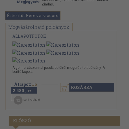
Megjegyzés:
kiadás.
Értesítőt kérek a kiadóról
Megvásárolható példányok
ÁLLAPOTFOTÓK
A gerinc vászonnal pótolt, belülről megerősített példány. A
borító kopott.
Állapot:
Jó
KOSÁRBA
2.480
,-Ft
12
pont kapható
ELŐSZÓ