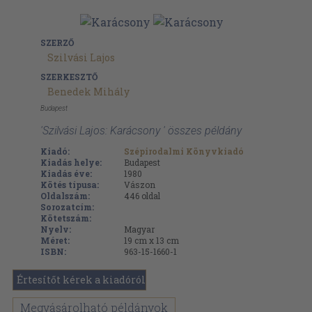
SZERZŐ
Szilvási Lajos
SZERKESZTŐ
Benedek Mihály
Budapest
'Szilvási Lajos: Karácsony ' összes példány
Kiadó:
Szépirodalmi Könyvkiadó
Kiadás helye:
Budapest
Kiadás éve:
1980
Kötés típusa:
Vászon
Oldalszám:
446
oldal
Sorozatcím:
Kötetszám:
Nyelv:
Magyar
Méret:
19 cm x 13 cm
ISBN:
963-15-1660-1
Értesítőt kérek a kiadóról
Megvásárolható példányok