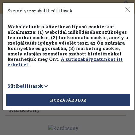
0
Toggle
Főmenü
Könyveink
navigation
Személyre szabott beállítások
Weboldalunk a következő típusú cookie-kat
alkalmazza: (1) weboldal működéséhez szükséges
technikai cookie, (2) funkcionális cookie, amely a
szolgáltatás igénybe vételét teszi az Ön számára
könnyebbé és gyorsabbá, (3) marketing cookie,
amely alapján személyre szabott hirdetésekkel
kereshetjük meg Önt.
A sütiszabályzatunkat itt
érheti el.
Sütibeállítások
Vissza az előző oldalra
Válasszon példányt
HOZZÁJÁRULOK
Karácsony