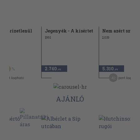
gis őrizetlenül
Jegenyék - A kísértet
Nem azért születe
1991
2019
Ft
2.740
5.310
30
,-Ft
,-Ft
42
pont kapható
pont kapható
AJÁNLÓ