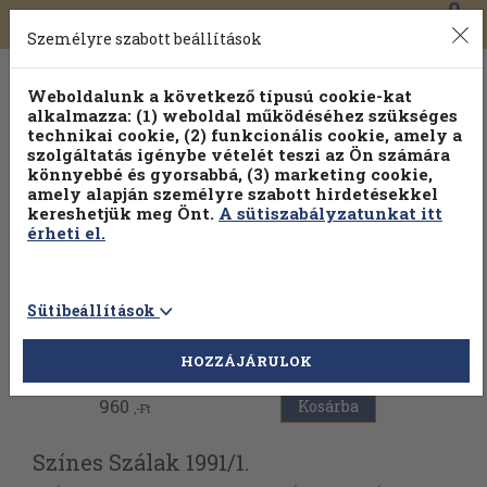
0
Toggle
Főmenü
Könyveink
navigation
Személyre szabott beállítások
Weboldalunk a következő típusú cookie-kat
alkalmazza: (1) weboldal működéséhez szükséges
technikai cookie, (2) funkcionális cookie, amely a
szolgáltatás igénybe vételét teszi az Ön számára
könnyebbé és gyorsabbá, (3) marketing cookie,
amely alapján személyre szabott hirdetésekkel
kereshetjük meg Önt.
A sütiszabályzatunkat itt
érheti el.
Sütibeállítások
Vissza az előző oldalra
HOZZÁJÁRULOK
960
Kosárba
,-Ft
Színes Szálak 1991/
1.