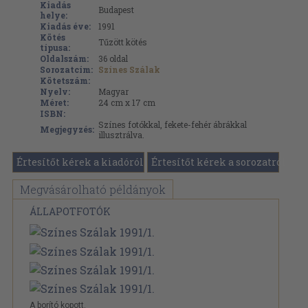
Kiadás
Budapest
helye:
Kiadás éve:
1991
Kötés
Tűzött kötés
típusa:
Oldalszám:
36
oldal
Sorozatcím:
Színes Szálak
Kötetszám:
Nyelv:
Magyar
Méret:
24 cm x 17 cm
ISBN:
Színes fotókkal, fekete-fehér ábrákkal
Megjegyzés:
illusztrálva.
Értesítőt kérek a kiadóról
Értesítőt kérek a sorozatról
Megvásárolható példányok
ÁLLAPOTFOTÓK
A borító kopott.