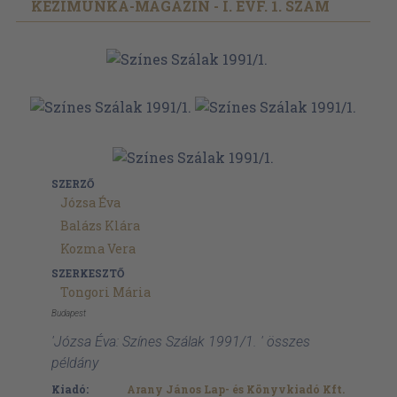
KÉZIMUNKA-MAGAZIN - I. ÉVF. 1. SZÁM
SZERZŐ
Józsa Éva
Balázs Klára
Kozma Vera
SZERKESZTŐ
Tongori Mária
Budapest
'Józsa Éva: Színes Szálak 1991/1. ' összes
példány
Kiadó:
Arany János Lap- és Könyvkiadó Kft.