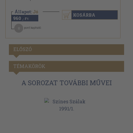
Állapot:
Jó
KOSÁRBA
960
,-Ft
8
pont kapható
ELŐSZÓ
TÉMAKÖRÖK
A SOROZAT TOVÁBBI MŰVEI