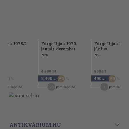
 Ujjak 1978/4.
Fürge Ujjak 1970.
Fürge Ujjak 1980
január-december
június
1970
1980
t
4.980 Ft
980 Ft
2.490
490
50
50
50
,-Ft
,-Ft
20
4
pont kapható
pont kapható
pont kapható
ANTIKVÁRIUM.HU