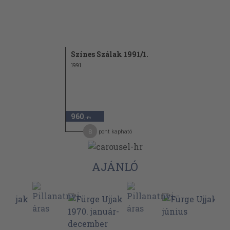
Színes Szálak 1991/1.
1991
960
,-Ft
8
pont kapható
AJÁNLÓ